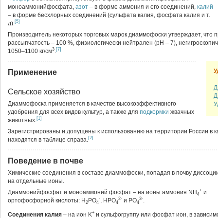
моноаммонийфосфата,
азот
– в форме аммония и его соединений,
калий
– в форме бесхлорных соединений (сульфата калия, фосфата калия и т.
[5]
д).
Производитель некоторых торговых марок диаммофоски утверждает, что 
рассыпчатость – 100 %, физиологически нейтрален (рН – 7), негигроскопи
3
[7]
1050–1100 кг/см
.
У
Применение
Д
Сельское хозяйство
Д
Диаммофоска применяется в качестве высокоэффективного
У
удобрения для всех видов культур, а также для
подкормки
жвачных
[1]
животных.
Зарегистрированы и допущены к использованию на территории России в 
[2]
находятся в таблице справа.
Поведение в почве
Химические соединения в составе диаммофоски, попадая в почву диссоци
на отдельные ионы.
+
Диаммонийфосфат и моноаммоний фосфат – на ионы аммония NH
и
4
-
2-
3-
ортофосфорной кислоты: H
PO
, HPO
и PO
.
2
4
4
4
+
Соединения калия
– на ион K
и сульфогруппу или фосфат ион, в зависим