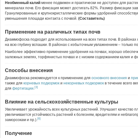
Необменный калий
менее подвижен и практически не доступен для расте
минералах почв. Его фиксация может достигать 82%. Размер фиксации зав
Гранулированные и крупнокристаллические формы удобрений способствую
уменьшения площади контакта с почвой.
(Составитель)
Применение на различных типах почв
Диаммофоска подходит для использования на всех типах почв. В районах
на всю глубину вспашки. В районах с избыточным увлажнением – только по
Наиболее эффективно применение удобрения на почвах, хорошо обеспе
залежных землях, торфянистых почвах и с низким содержанием калия и ф
Способы внесения
Диаммофоска рекомендуется к применению для
основного внесения
и
при
также для
корневых подкормок
и
некорневых подкормок
в течение всего ве
[3]
для
фертигации
.
Влияние на сельскохозяйственные культуры
Увеличивает урожайность всех культурных растений. Улучшает качество п
увеличивается устойчивость растений к болезням, вредителям и неблаго
[6]
заморозкам и пр.).
Получение