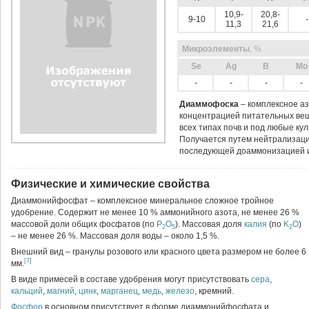
10,9-
20,8-
9-10
-
11,3
21,6
Микроэлементы
, %
Sе
Ag
B
Mo
-
-
-
-
Диаммофоска
– комплексное а
концентрацией питательных вещ
всех типах почв и под любые кул
Получается путем нейтрализац
последующей доаммонизацией и 
Физические и химические свойства
Диаммонийфосфат – комплексное минеральное сложное тройное
удобрение. Содержит не менее 10 % аммонийного азота, не менее 26 %
массовой доли общих фосфатов (по
P
O
). Массовая доля
калия
(по
K
O
)
2
5
2
– не менее 26 %. Массовая доля воды – около 1,5 %.
Внешний вид – гранулы розового или красного цвета размером не более 6
[7]
мм.
В виде примесей в составе удобрения могут присутствовать
сера
,
кальций
,
магний
,
цинк
,
марганец
,
медь
,
железо
, кремний.
Фосфор
в основном присутствует в форме диаммонийфосфата и