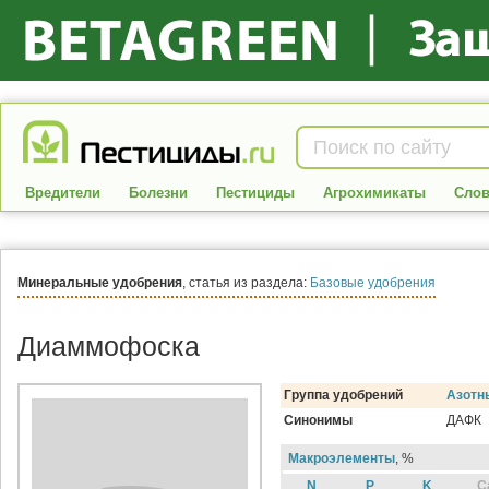
Вредители
Болезни
Пестициды
Агрохимикаты
Слов
Минеральные удобрения
, статья из раздела:
Базовые удобрения
Диаммофоска
Группа удобрений
Азотн
Синонимы
ДАФК
Макроэлементы
, %
N
P
K
C