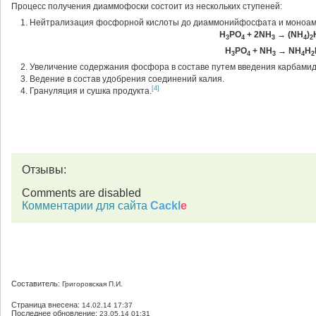
Процесс получения диаммофоски состоит из нескольких ступеней:
Нейтрализация фосфорной кислоты до диаммонийфосфата и моноа
H
PO
+ 2NH
→ (NH
)
3
4
3
4
2
H
PO
+ NH
→ NH
H
3
4
3
4
2
Увеличение содержания фосфора в составе путем введения карбамид
Ведение в состав удобрения соединений калия.
[4]
Грануляция и сушка продукта.
Отзывы:
Comments are disabled
Комментарии для сайта
Cackl
e
Составитель:
Григоровская П.И.
Страница внесена:
14.02.14 17:37
Последнее обновление:
23.05.14 01:31