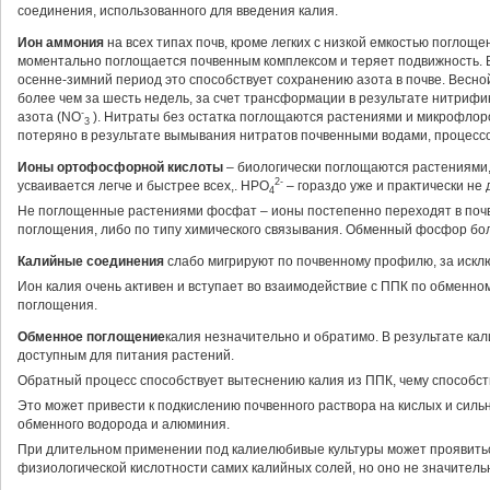
соединения, использованного для введения калия.
Ион аммония
на всех типах почв, кроме легких с низкой емкостью поглоще
моментально поглощается почвенным комплексом и теряет подвижность. 
осенне-зимний период это способствует сохранению азота в почве. Весной
более чем за шесть недель, за счет трансформации в результате нитриф
-
азота (NO
). Нитраты без остатка поглощаются растениями и микрофлор
3
потеряно в результате вымывания нитратов почвенными водами, процесс
Ионы ортофосфорной кислоты
– биологически поглощаются растениями,
2-
усваивается легче и быстрее всех,. HPO
– гораздо уже и практически не
4
Не поглощенные растениями фосфат – ионы постепенно переходят в поч
поглощения, либо по типу химического связывания. Обменный фосфор бо
Калийные соединения
слабо мигрируют по почвенному профилю, за исклю
Ион калия очень активен и вступает во взаимодействие с ППК по обменно
поглощения.
Обменное поглощение
калия незначительно и обратимо. В результате кал
доступным для питания растений.
Обратный процесс способствует вытеснению калия из ППК, чему способст
Это может привести к подкислению почвенного раствора на кислых и силь
обменного водорода и алюминия.
При длительном применении под калиелюбивые культуры может проявитьс
физиологической кислотности самих калийных солей, но оно не значитель