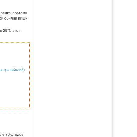
 редко, поэтому
ри обилии пищи
о 29°С этот
австралийский)
ле 70-х годов