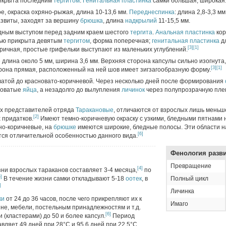
икрыта последним
тергитом
.
Генитальная пластинка
самки большая, широкая
ое, окраска охряно-рыжая, длина 10-13,6 мм.
Переднеспинка
: длина 2,8-3,3 м
звиты, заходят за вершину
брюшка
, длина
надкрылий
11-15,5 мм.
дным выступом перед задним краем шестого
тергита
.
Анальная пластинка
кор
тью прикрыта девятым
тергитом
, форма поперечная;
генитальная пластинка
д
[3]
[1]
ричная, простые грифельки выступают из маленьких углублений.
 длина около 5 мм, ширина 3,6 мм. Верхняя сторона капсулы сильно изогнута
[3]
[1]
орона прямая, расположенный на ней шов имеет зигзагообразную форму.
оватой до красновато-коричневой. Через несколько дней после формирования
новатые
яйца
, а незадолго до вылупления
личинок
через полупрозрачную пле
угих представителей отряда
Таракановые
, отличаются от взрослых лишь меньш
[2]
 придатков.
Имеют темно-коричневую окраску с узкими, бледными пятнами
но-коричневые, на
брюшке
имеются широкие, бледные полосы. Эти области н
[6]
тся отличительной особенностью данного вида.
Фенология разв
Превращение
[4]
ни взрослых тараканов составляет 3-4 месяца,
по
6]
В течение жизни самки откладывают 5-18
оотек
, в
Полный цикл
]
Личинка
ки
от 24 до 36 часов, после чего прикрепляют их к
Имаго
не, мебели, постельным принадлежностям и т.д.
[6]
 (кластерами) до 50 и более капсул.
Период
вляет 49 дней при 28°С и 95,6 дней при 22,5°С.