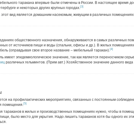
ебельного таракана впервые были отмечены в России. В настоящее время до
[3]
етербурге и некоторых других крупных городах.
а
этот вид является домашним насекомым, живущим в различных помещениях,
 зданиях общественного назначения, обнаруживаются в самых различных по
енных от источников пищи и воды (спальни, офисы и др.). В жилых помещения
[4]
ебель (оправдывая свое второе название – мебельный таракан).
ель имеет эпидемиологическое значение, так как является переносчиком серь
яиц
различных гельминтов. (Прим авт.) Хозяйственное значение данного вида
ы
ется на профилактических мероприятиях, связанных с постоянным соблюден
[5]
я помещения.
я тараканов в жилых и производственных помещениях нужно, чтобы в поме
 пищи, было место для укрытия. Надо лишить тараканов хотя бы одного их эти
ься.