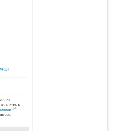
клещи
мое из
, в отличие от
[4]
мополит
.
 авторы