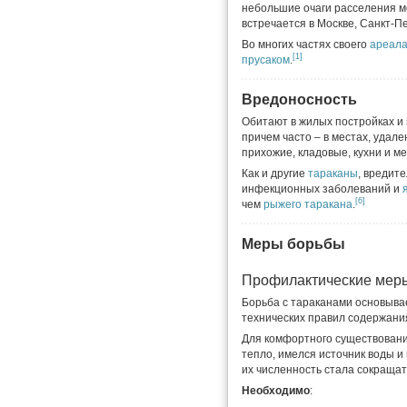
небольшие очаги расселения м
встречается в Москве, Санкт-П
Во многих частях своего
ареал
[1]
прусаком
.
Вредоносность
Обитают в жилых постройках и
причем часто – в местах, удал
прихожие, кладовые, кухни и м
Как и другие
тараканы
, вредит
инфекционных заболеваний и
[6]
чем
рыжего таракана
.
Меры борьбы
Профилактические мер
Борьба с тараканами основыва
технических правил содержани
Для комфортного существовани
тепло, имелся источник воды и
их численность стала сокращат
Необходимо
: