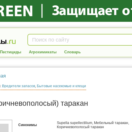
Пестициды
Агрохимикаты
Словарь
в:
Вредители запасов
,
Бытовые насекомые и клещи
ричневополосый) таракан
Supella supellectilium
,
Мебельный таракан
,
Синонимы
Коричневополосый таракан