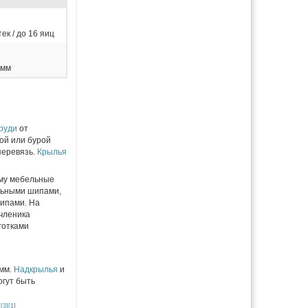
тек / до 16 яиц
 мм
груди
от
ой или бурой
перевязь.
Крылья
ему мебельные
льными шипами,
ипами. На
членика
готками
 мм.
Надкрылья
и
огут быть
[3]
[1]