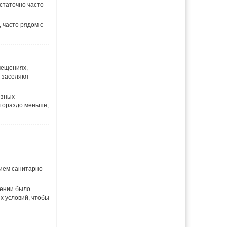
статочно часто
 часто рядом с
мещениях,
х заселяют
езных
 гораздо меньше,
ием санитарно-
щении было
х условий, чтобы