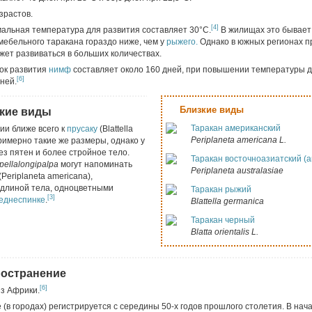
зрастов.
[4]
мальная температура для развития составляет 30°С.
В жилищах это бывает
мебельного таракана гораздо ниже, чем у
рыжего.
Однако в южных регионах п
жет развиваться в больших количествах.
ок развития
нимф
составляет около 160 дней, при повышении температуры д
[6]
ней.
Близкие виды
кие виды
Таракан американский
и ближе всего к
прусаку
(Blattella
Periplaneta americana L.
римерно такие же размеры, однако у
ез пятен и более стройное тело.
Таракан восточноазиатский (
pella
longipalpa
могут напоминать
Periplaneta australasiae
(Periplaneta americana),
 длиной тела, одноцветными
Таракан рыжий
[3]
еднеспинке
.
Blattella germanica
Таракан черный
Blatta orientalis L.
ространение
[6]
из Африки.
 (в городах) регистрируется с середины 50-х годов прошлого столетия. В нача