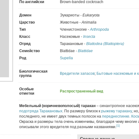
По английски
Brown-banded cockroach
Домен
Эукариоты -
Eukaryota
Царство
Животные -
Animalia
Тип
Членистоногие -
Arthropoda
Класс
Насекомые -
Insecta
Отряд
Таракановые -
Blattodea (Blattoptera)
Семейство
Blattidae -
Blattidae
Род
Supella
Биологическая
Вредители запасов
;
Бытовые насекомые и 
группа
Особые
Распространенный вид
отметки
Мебельный (коричневополосый) таракан
– синантропное насеко
подотряда Таракановых
. По размеру близок к
рыжему таракану
, но
последнего, не имеет двух темных полосок на
переднеспинке
.
Кос
Окраска и размеры тела очень изменчивы, благодаря чему многие
[1]
описывали этого вредителя под разными названиями.
Сводные данные