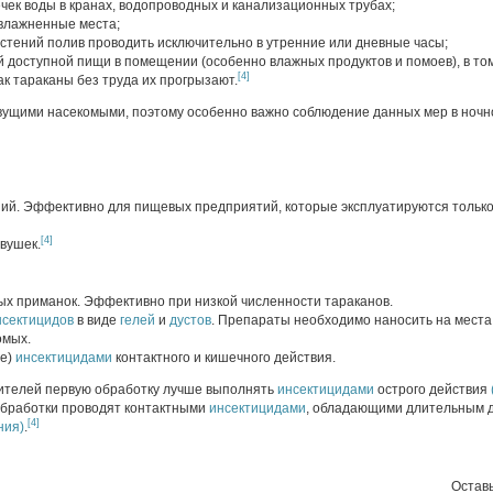
чек воды в кранах, водопроводных и канализационных трубах;
увлажненные места;
стений полив проводить исключительно в утренние или дневные часы;
 доступной пищи в помещении (особенно влажных продуктов и помоев), в том
[4]
ак тараканы без труда их прогрызают.
ущими насекомыми, поэтому особенно важно соблюдение данных мер в ночн
й. Эффективно для пищевых предприятий, которые эксплуатируются только
[4]
вушек.
х приманок. Эффективно при низкой численности тараканов.
нсектицидов
в виде
гелей
и
дустов
. Препараты необходимо наносить на места
омых.
ие)
инсектицидами
контактного и кишечного действия.
ителей первую обработку лучше выполнять
инсектицидами
острого действия
обработки проводят контактными
инсектицидами
, обладающими длительным 
[4]
ния)
.
Оставь