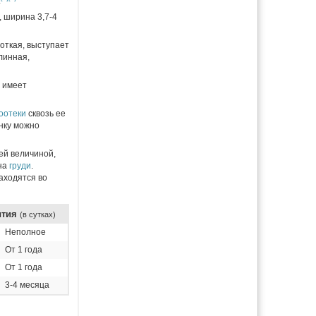
.
м, ширина 3,7-4
откая, выступает
линная,
, имеет
оотеки
сквозь ее
нку можно
ей величиной,
 на
груди
.
аходятся во
ития
(в сутках)
Неполное
От 1 года
От 1 года
3-4 месяца