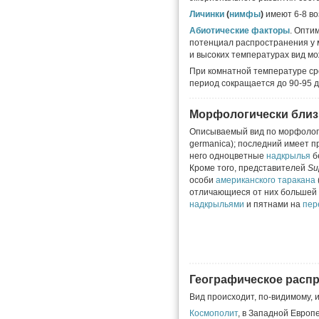
Личинки
(
нимфы
)
имеют 6-8 во
Абиотические факторы
. Опти
потенциал распространения у 
и высоких температурах вид мо
При комнатной температуре ср
период сокращается до 90-95 д
Морфологически близ
Описываемый вид по морфологи
germanica); последний имеет п
него одноцветные
надкрылья
б
Кроме того, представителей
Su
особи
американского таракана
отличающиеся от них большей
надкрыльями
и пятнами на
пер
Географическое расп
Вид происходит, по-видимому, 
Космополит
, в Западной Европе