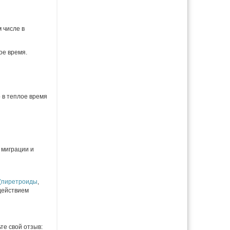
 числе в
ое время.
 в теплое время
 миграции и
(пиретроиды
,
действием
те свой отзыв: