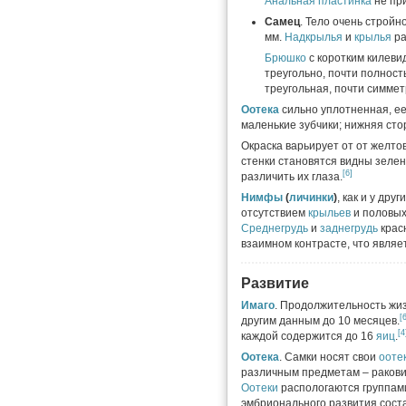
Анальная пластинка
не пр
Самец
. Тело очень стройн
мм.
Надкрылья
и
крылья
ра
Брюшко
с коротким килеви
треугольно, почти полнос
треугольная, почти симмет
Оотека
сильно уплотненная, ее
маленькие зубчики; нижняя ст
Окраска варьирует от от желт
стенки становятся видны зеле
[6]
различить их глаза.
Нимфы
(
личинки
)
, как и у др
отсутствием
крыльев
и половых
Среднегрудь
и
заднегрудь
крас
взаимном контрасте, что являе
Развитие
Имаго
. Продолжительность жиз
[
другим данным до 10 месяцев.
[4
каждой содержится до 16
яиц
.
Оотека
. Самки носят свои
ооте
различным предметам – ракови
Оотеки
распологаются группами
эмбрионального развития соста