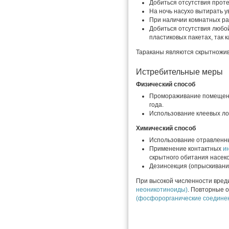
Добиться отсутствия проте
На ночь насухо вытирать 
При наличии комнатных ра
Добиться отсутствия любой
пластиковых пакетах, так к
Тараканы являются скрытножив
Истребительные меры
Физический способ
Промораживание помещени
года.
Использование клеевых ло
Химический способ
Использование отравленны
Применение контактных
и
скрытного обитания насек
Дезинсекция (опрыскиван
При высокой численности вред
неоникотиноиды
)
. Повторные 
(фосфорорганические соедине