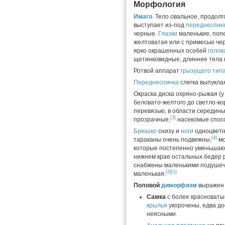
Морфология
Имаго
. Тело овальное, продол
выступает из-под
переднеспин
черные.
Глазки
маленькие, попе
желтоватая или с примесью чер
ярко окрашенных особей
голов
щетинковидные, длиннее тела 
Ротвой аппарат
грызущего тип
Переднеспинка
слегка выпукла
Окраска диска охряно-рыжая (у
беловато-желтого до светло-ко
перевязью, в области середин
[3]
прозрачные,
насекомые спосо
Брюшко
снизу и
ноги
одноцветн
[4]
тараканы очень подвижны,
мо
которые постепенно уменьшаю
нижнем крае остальных бедер
снабжены маленькими подушечк
[3]
[1]
маленькая.
Половой
диморфизм
выражен 
Самка
с более красноваты
крылья
укорочены, едва д
неясными.