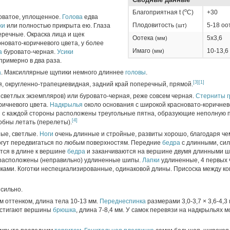
о
Благоприятная t (
C)
+30
говатое, уплощенное.
Голова
едва
Плодовитость
5-18 оо
ки
или полностью прикрыта ею. Глаза
(шт)
речные. Окраска лица и щек
Оотека
5х3,6
(мм)
новато-коричневого цвета, у более
Имаго
10-13,6
(мм)
а
буровато-черная.
Усики
примерно в два раза.
а
. Максиллярные щупики немного длиннее
головы
.
[3]
[1]
я, округленно-трапециевидная, задний край поперечный, прямой.
 светлых экземпляров) или буровато-черная, реже совсем черная.
Стерниты
ричневого цвета.
Надкрылья
около основания с широкой красновато-коричнев
ы с каждой стороны расположены треугольные пятна, образующие неполную 
[4]
бны летать (перелеты).
ые, светлые.
Ноги
очень длинные и стройные, развиты хорошо, благодаря ч
гут передвигаться по любым поверхностям. Передние
бедра
с длинными, си
тся в длине к вершине
бедра
и заканчиваются на вершине двумя длинными ш
 расположены (неправильно) удлиненные шипы.
Лапки
удлиненные, 4 первых 
ами. Коготки неспециализированные, одинаковой длины. Присоска между ко
сильно.
м оттенком, длина тела 10-13 мм.
Переднеспинка
размерами 3,0-3,7 × 3,6-4,3
остигают вершины
брюшка
, длина 7-8,4 мм. У самок перевязи на надкрыльях м