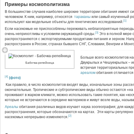
Примеры космополитизма
В большинстве случаев наиболее широкие территории обитания имеют си
человеком. К ним, например, относятся
тараканы
или самый изученный р
[1]
используют как модельные объекты для генетических исследований.
Если насекомые не приспособлены переживать неблагоприятные периоды 
[3]
очень неприхотливы к условиям окружающей среды.
Это в полной мере 
распространяются с экспортируемыми продуктами питания и зерном. На
распространен в России, странах бывшего СНГ, Словакии, Венгрии и Монг
Больше всего космополитов н
Двукрылых и Чешуекрылых – им
Бабочка-репейница
встречая территориальных пр
ареалом
обитания отличается 
[4]
(фото)
Как правило, в число космополитов входят виды, изначальные зоны рассе
окончательные. Тропические и субтропические виды обычно остаются «на 
проживают в жарком климате, можно использовать такие понятия, как «ко
которые не встречаются в середине материков и живут возле воды, назы
Ареалы
обитания различных видов изучает наука зоогеография; для кажд
распространения, которые обозначаются на картах. Эти карты регулярно
[2]
насекомых непрерывно изменяются.