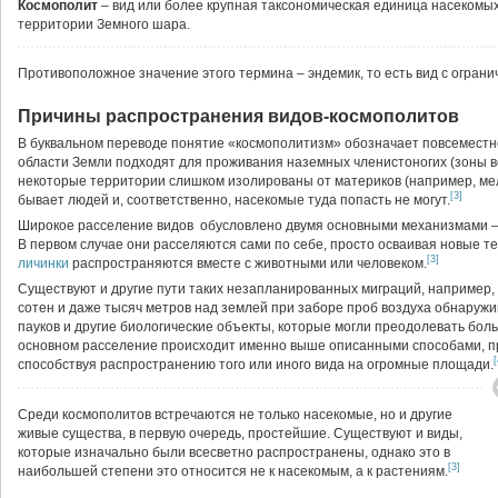
Космополит
– вид или более крупная таксономическая единица насекомы
территории Земного шара.
Противоположное значение этого термина – эндемик, то есть вид с огра
Причины распространения видов-космополитов
В буквальном переводе понятие «космополитизм» обозначает повсеместно
области Земли подходят для проживания наземных членистоногих (зоны ве
некоторые территории слишком изолированы от материков (например, мелк
[3]
бывает людей и, соответственно, насекомые туда попасть не могут.
Широкое расселение видов обусловлено двумя основными механизмами – 
В первом случае они расселяются сами по себе, просто осваивая новые т
[3]
личинки
распространяются вместе с животными или человеком.
Существуют и другие пути таких незапланированных миграций, например, р
сотен и даже тысяч метров над землей при заборе проб воздуха обнаруж
пауков и другие биологические объекты, которые могли преодолевать бол
основном расселение происходит именно выше описанными способами, пр
[
способствуя распространению того или иного вида на огромные площади.
Среди космополитов встречаются не только насекомые, но и другие
живые существа, в первую очередь, простейшие. Существуют и виды,
которые изначально были всесветно распространены, однако это в
[3]
наибольшей степени это относится не к насекомым, а к растениям.