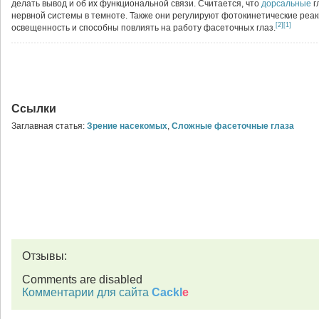
делать вывод и об их функциональной связи. Считается, что
дорсальные
г
нервной системы в темноте. Также они регулируют фотокинетические реа
[2]
[1]
освещенность и способны повлиять на работу фасеточных глаз.
Ссылки
Заглавная статья:
Зрение насекомых
,
Сложные фасеточные глаза
Отзывы:
Comments are disabled
Комментарии для сайта
Cackl
e