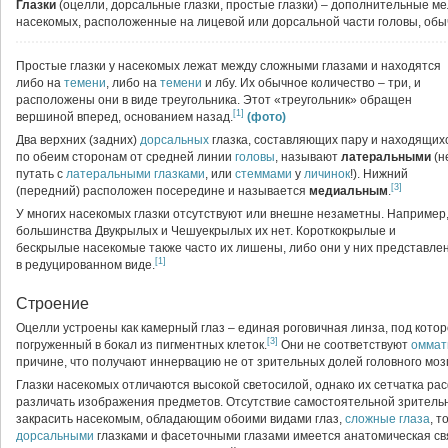
Глазки
(оцелли, дорсальные глазки, простые глазки) – дополнительные м
насекомых, расположенные на лицевой или дорсальной части головы, об
Простые глазки у насекомых лежат между сложными глазами и находятся
либо на
темени
, либо на
темени
и лбу. Их обычное количество – три, и
расположены они в виде треугольника. Этот «треугольник» обращен
[1]
вершиной вперед, основанием назад.
(фото)
Два верхних (задних)
дорсальных
глазка, составляющих пару и находящих
по обеим сторонам от средней линии
головы
, называют
латеральными
(н
путать с
латеральными глазками
, или
стеммами
у
личинок
!). Нижний
[3]
(передний) расположен посередине и называется
медиальным
.
У многих насекомых глазки отсутствуют или внешне незаметны. Например,
большинства Двукрылых и Чешуекрылых их нет. Короткокрылые и
бескрылые насекомые также часто их лишены, либо они у них представле
[1]
в редуцированном виде.
Строение
Оцелли устроены как камерный глаз – единая роговичная линза, под котор
[3]
погруженный в бокал из пигментных клеток.
Они не соответствуют
оммат
причине, что получают иннервацию не от зрительных долей головного мозг
Глазки насекомых отличаются высокой светосилой, однако их сетчатка рас
различать изображения предметов. Отсутствие самостоятельной зрительн
закрасить насекомым, обладающим обоими видами глаз,
сложные глаза
, т
дорсальными
глазками и фасеточными глазами имеется анатомическая свя