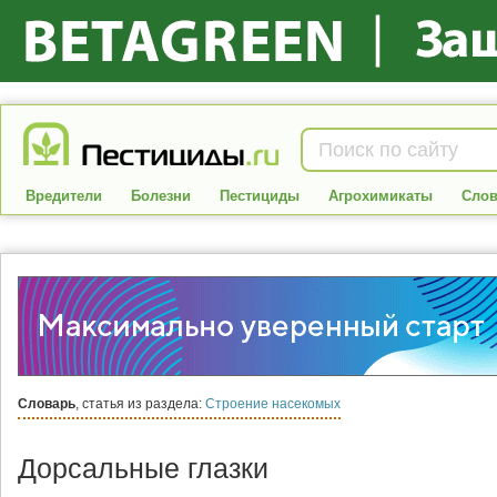
Вредители
Болезни
Пестициды
Агрохимикаты
Слов
Словарь
, статья из раздела:
Строение насекомых
Дорсальные глазки