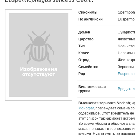
Синонимы
Spermopha
По английски
Euspermo
Домен
Эукариот
Царство
Животные
Тип
Членисто
Класс
Насекомы
Отряд
Жесткокр
Семейство
Зерновки 
Род
Euspermo
Биологическая
Вредител
группа
Вьюнковая зерновка
&ndash
; 
Монофаг
, повреждает семена со
содержимое. Этот вредитель не 
этот список так как может встре
Во время уборки и обмолота зла
массе попадает в зернохранили
культур. Нужно уметь ее распоз