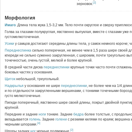
[2]
зерновок.
Морфология
Имаго
. Длина тела жука 1,5-3,2 мм. Тело почти округлое и сверху приплюсн
Голва за глазами полукруглая, явственно выпуклая, вместе с глазами уже 
густомелкоточечная.
Усики
у самцов достигают середины длины тела, у самок немного короче; 
Переднеспинка
сильно поперечная, не менее чем в 1,5 раза шире своей д
кпереди не сильно суженно закругленная, с широким, почти треугольно в
точечностью, очень густой, мелкой и более крупной.
В средней части диска
переднеспинки
крупные точки часто почти сглажен
боковых частях у основания.
Щиток
небольшой, треугольный.
Надкрылья
у основания не шире
переднеспинки
, не более чем на 1/4 дл
и по отдельности закругленными вершинами, с тонкими точечными борозд
густо мелкоточечные.
Пигиди поперечный, явственно шире своей длины, покрыт двойной пунктиро
крупной.
Передние и задние
ноги
тонкие. Задние
бедра
более толстые, с продольно
вкладывается
голень
. Задние
голени
с резкими килями по краям; вершина 
[4]
черными шпорами.
[2]
Шпоры задних
ног
черные подвижные.