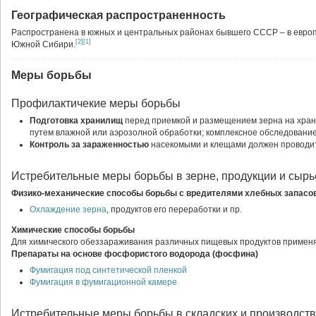
Географическая распространенность
Распространена в южных и центральных районах бывшего СССР – в европей
[2]
[1]
Южной Сибири.
Меры борьбы
Профилактичекие меры борьбы
Подготовка хранилищ
перед приемкой и размещением зерна на хран
путем влажной или аэрозолной обработки; комплексное обследование
Контроль за зараженностью
насекомыми и клещами должен проводит
Истребительные меры борьбы в зерне, продукции и сырь
Физико-механические способы борьбы с вредителями хлебных запасо
Охлаждение зерна
, продуктов его переработки и пр.
Химические способы борьбы
Для химического обеззараживания различных пищевых продуктов приме
Препараты на основе фосфористого водорода (фосфина)
Фумигация под синтетической пленкой
Фумигация в фумигационной камере
Истребительные меры борьбы в складских и производст