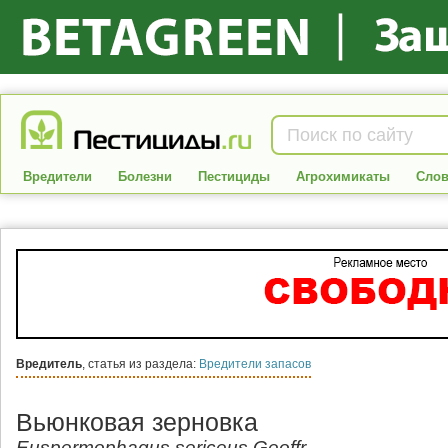
Вредители
Болезни
Пестициды
Агрохимикаты
Слов
Вредитель
, статья из раздела:
Вредители запасов
Вьюнковая зерновка
Euspermophagus sericeus Geoffr.