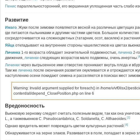
Пенис
параллельносторонний, его вершинная уплощенная часть слабо изо
Развитие
Имаго
. Жуки после зимовки появляются весной на различных цветущих ра
где питаются пыльниками и другими частями цветков. Большое количество
сосредоточивается на сложноцветных (татарник, осот, василек) и растения
Яйца
откладывают на внутренние стороны чашелистиков на цветах вьюнка
Личинка
1-го возраста обладает значительной подвижностью,
личинка
2-г
[
движения,
личинки
следующих возрастов мало подвижны, очень инертны.
Личинки
через выгрызенное ими отверстие проникают внутрь плода и вбур
Там же
личинка
после окончания развития окукливается и отрождаются жук
наступлению осени покидают семена и расселяются в поисках мест зимовк
Warning: Invalid argument supplied for foreach() in /home/v/vf0lisx2/pestici
content/all/depend_ClosePosition.php on line 6
Вредоносность
Вьюнковую зерновку следует считать полезным видом, так как она уничтожа
[1]
L., а такжевьюнков C. Pseudocantabrica, C. Soldanella, C. Althaeoides.
[4]
Однако вредитель может повреждать цветки культурных растений.
Обнаруживается на зерне злаков. Развивается в поле, попадает в зерно зл