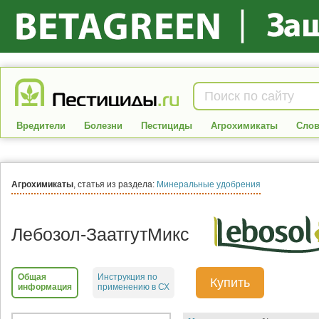
Вредители
Болезни
Пестициды
Агрохимикаты
Слов
Агрохимикаты
, статья из раздела:
Минеральные удобрения
Лебозол-ЗаатгутМикс
Общая
Инструкция по
Купить
информация
применению в СХ