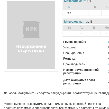
Макроэлементы
, %
N
P
K
C
6,6
-
-
-
Микроэлементы
, %
Sе
Ag
B
Mo
-
-
-
-
Группа на сайте
Упаковка
Срок хранения
Регистант
Производитель
Номер государственной
регистрации
Дата окончания срока
регистрации
Лебозол-ЗаатгутМикс – средства для удобрения, соответствующие станда
Можно смешивать с другими средствами защиты растений. Так как на
практике невозможно спрогнозировать все возможные эффекты, то было 