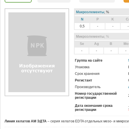
Макроэлементы
, %
N
P
K
C
0,5
-
-
-
Микроэлементы
, %
Sе
Ag
B
Mo
-
-
-
-
Группа на сайте
Упаковка
Срок хранения
Регистант
Производитель
Номер государственной
регистрации
Дата окончания срока
регистрации
Линия хелатов АМ ЭДТА
– серия хелатов EDTA отдельных мезо- и микроэ