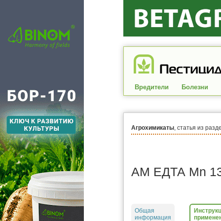
Вредители
Болезни
Агрохимикаты
, статья из разд
АМ EДТА Mn 1
Общая
Инструкц
информация
примене