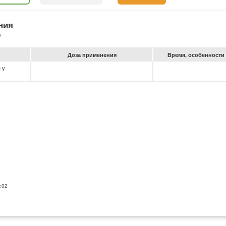
ния
е
До­за при­ме­не­ния
Вре­мя, особен­ности 
 у
:02