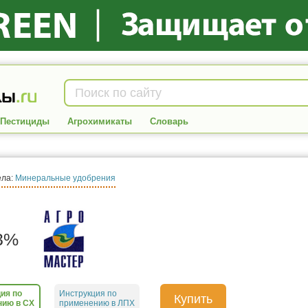
Пестициды
Агрохимикаты
Словарь
ела:
Минеральные удобрения
3%
ия по
Инструкция по
Купить
нию в СХ
применению в ЛПХ