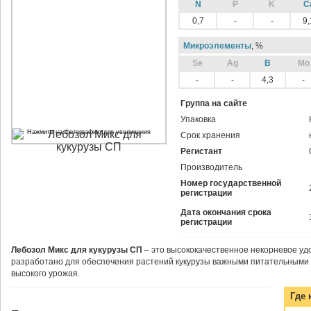
N
P
K
C
0,7
-
-
9,
Микроэлементы
, %
Sе
Ag
B
Mo
-
-
4,3
-
Группа на сайте
Упаковка
Нажмите на фотографию для увеличения
Срок хранения
Регистант
Производитель
Номер государственной
регистрации
Дата окончания срока
регистрации
Лебозол Микс для кукурузы СП
– это высококачественное некорневое уд
разработано для обеспечения растений кукурузы важными питательными
высокого урожая.
Где 