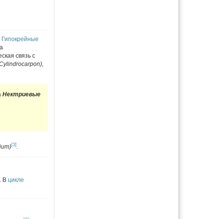
а
Гипокрейные
а
ская связь с
Cylindrocarpon),
а
Нектриевые
[3]
ium)
.
. В
цикле