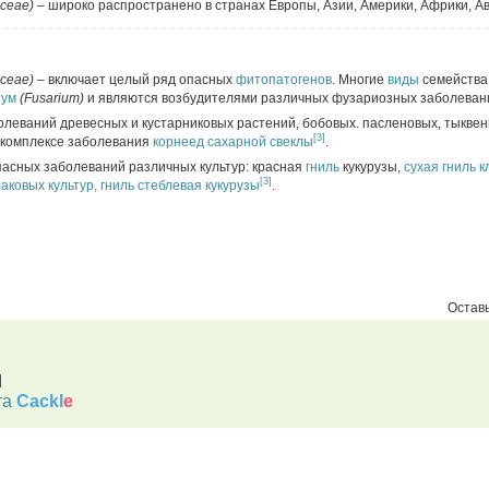
aceae) –
широко распространено в странах Европы, Азии, Америки, Африки, А
aceae) –
включает целый ряд опасных
фитопатогенов
. Многие
виды
семейства
иум
(Fusarium)
и являются возбудителями различных фузариозных заболеван
олеваний древесных и кустарниковых растений, бобовых. пасленовых, тыквен
[3]
окомплексе заболевания
корнеед сахарной свеклы
.
пасных заболеваний различных культур: красная
гниль
кукурузы,
сухая гниль 
[3]
аковых культур,
гниль стеблевая кукурузы
.
Оставь
d
та
Cackl
e