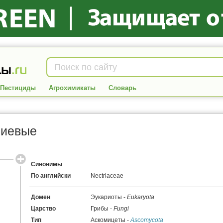
Пестициды
Агрохимикаты
Словарь
риевые
Синонимы
По английски
Nectriaceae
Домен
Эукариоты -
Eukaryota
Царство
Грибы -
Fungi
Тип
Аскомицеты -
Ascomycota