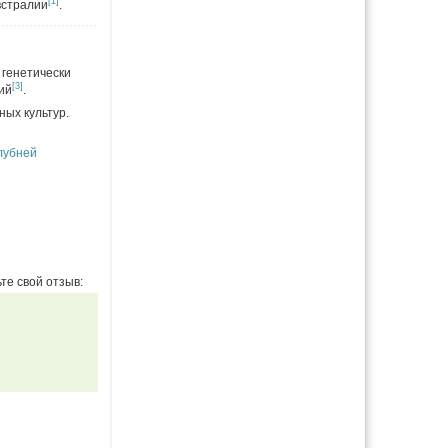
[1]
встралии
.
 генетически
[3]
ий
.
ных культур.
клубней
те свой отзыв: