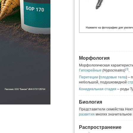
Нажмите на фотографию для увелич
Морфология
Морфологическая характеристи
[3]
Гипокрейные
(Hypocreales)
.
Перитеции
(
плодовые тела
) –
небольшой, подушковидной
ст
Конидиальная стадия
– роды Т
Биология
Представители семейства Нек
развития
многих значительное
Распространение