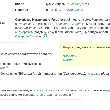
Класс
Эуаскомицеты -
Euascomycetes
Порядок
Гипокрейные -
Hypocreales
Семейство Нектриевые
(Nectriaceae) –
одно из семейств порядк
ения
(Hypocreales).
Включает роды
Necteria
,
Gibberella
, Микронектриелл
(
Mictronectriella).
Для многих
видов
семейства установлена генетиче
анаморфами
родов Туберкулярия
(Tubercularia),
Цилиндрокарпон
(
[3]
Фузариум
(Fusarium)
.
Роды
- представители семейств
ка семейства соответствует порядку
Gibberella
Necteria
 поверхностные, образуются в
[3]
роме
.
уберкулярия
(Tubercularia),
Цилиндрокарпон
(Cylindrocarpon),
Фузариум
(Fusar
триевые
(Nectriaceae)
– по
типу питания
сапотрофные и паразитические
виды
[3]
 место занимает
конидиальная стадия
(
анаморфа
)
.