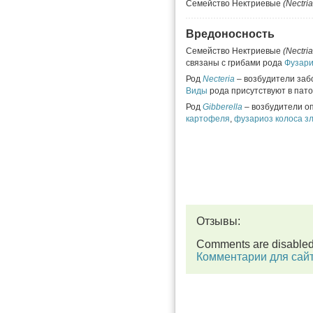
Семейство Нектриевые
(Nectri
Вредоносность
Семейство Нектриевые
(Nectri
связаны с грибами рода
Фузар
Род
Necteria
–
возбудители заб
Виды
рода присутствуют в пат
Род
Gibberella
–
возбудители о
картофеля
,
фузариоз колоса зл
Отзывы:
Comments are disable
Комментарии для сай