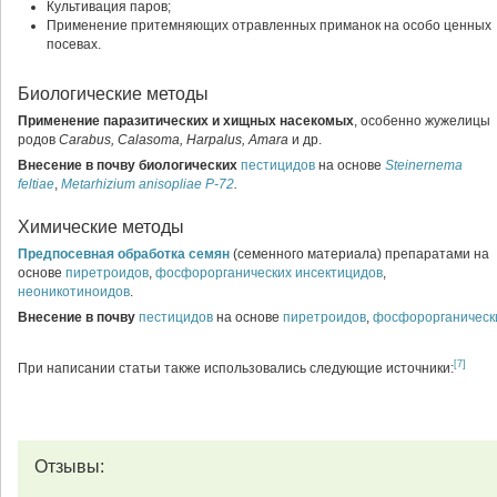
Культивация паров;
Применение притемняющих отравленных приманок на особо ценных
посевах.
Биологические методы
Применение паразитических и хищных насекомых
, особенно жужелицы
родов
Carabus, Calasoma, Harpalus, Amara
и др.
Внесение в почву биологических
пестицидов
на основе
Steinernema
feltiae
,
Metarhizium anisopliae Р-72
.
Химические методы
Предпосевная обработка семян
(семенного материала) препаратами на
основе
пиретроидов
,
фосфорорганических инсектицидов
,
неоникотиноидов
.
Внесение в почву
пестицидов
на основе
пиретроидов
,
фосфорорганическ
[7]
При написании статьи также использовались следующие источники:
Отзывы: