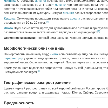
Личинка
. Отрождение
личинок
начинается в июле и продолжается до авгу
[1]
заканчивает развитие за 3–4 года.
Личинки
черного щелкуна предпочитаю
селятся в почве пахотных угодий и под пологом леса. Они всеядны, спосо
сельскохозяйственным культурам. Зимуют
личинки
разных возрастовв почв
Куколка
. Окукливание происходит в мае на юге
ареала
распространения вр
[1]
развивается от 10 до 29 суток.
Имаго
. Жуки окрыляются, проходят дополнительное питание и приступаю
[2]
развиваются в течение вегетационного периода и в зиму не уходят.
Особенности развития
. Полный цикл развития черного щелкуна составляе
Морфологически близкие виды
По морфологии (внешнему виду)
имаго
к описываемому виду близок Щелку
переднегруди
у данного вида длинный, прямой, лежит в одной плоскости с
вершинной части. Окрас полностью черный. Покрыт черными или серыми в
Кроме указанного вида часто встречается Щелкун рыжий (
Athous rufus
), т
[8]
щелкуном (
Athous niger
).
Географическое распространение
Щелкун черный распространен по всей европейской части России, кроме К
распространения вредителя охватывает Кавказ, Южную Сибирь, Северну
Вредоносность