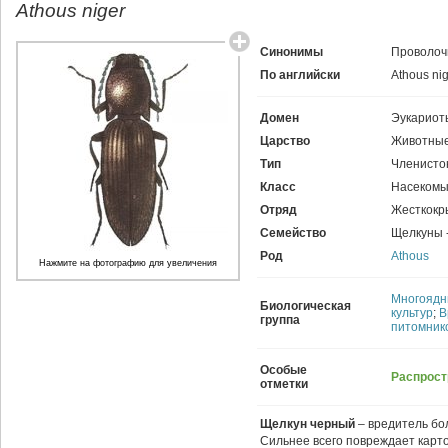
Athous niger
Синонимы
Проволоч
По английски
Athous ni
Домен
Эукариот
Царство
Животные
Тип
Членисто
Класс
Насекомы
Отряд
Жесткокр
Семейство
Щелкуны 
Род
Athous
Нажмите на фотографию для увеличения
Многоядн
Биологическая
культур
;
В
группа
питомник
Особые
Распрост
отметки
Щелкун черный
– вредитель бо
Сильнее всего повреждает карт