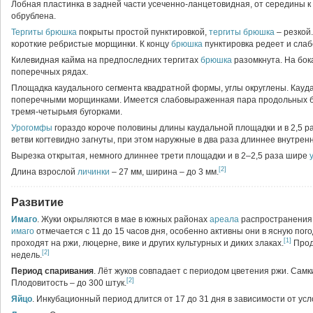
Лобная пластинка в задней части усеченно-ланцетовидная, от середины 
обрублена.
Тергиты
брюшка
покрыты простой пунктировкой,
тергиты
брюшка
– резкой
короткие ребристые морщинки. К концу
брюшка
пунктировка редеет и слаб
Килевидная кайма на предпоследних тергитах
брюшка
разомкнута. На бо
поперечных рядах.
Площадка каудального сегмента квадратной формы, углы округлены. Кауд
поперечными морщинками. Имеется слабовыраженная пара продольных бо
тремя-четырьмя бугорками.
Урогомфы
гораздо короче половины длины каудальной площадки и в 2,5 р
ветви когтевидно загнуты, при этом наружные в два раза длиннее внутренн
Вырезка открытая, немного длиннее трети площадки и в 2–2,5 раза шире
[2]
Длина взрослой
личинки
– 27 мм, ширина – до 3 мм.
Развитие
Имаго
. Жуки окрыляются в мае в южных районах
ареала
распространения 
имаго
отмечается с 11 до 15 часов дня, особенно активны они в ясную по
[1]
проходят на ржи, люцерне, вике и других культурных и диких злаках.
Прод
[2]
недель.
Период спаривания
. Лёт жуков совпадает с периодом цветения ржи. Сам
[2]
Плодовитость – до 300 штук.
Яйцо
. Инкубационный период длится от 17 до 31 дня в зависимости от у