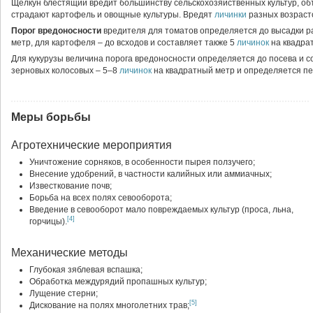
Щелкун блестящий вредит большинству сельскохозяйственных культур, о
страдают картофель и овощные культуры. Вредят
личинки
разных возраст
Порог вредоносности
вредителя для томатов определяется до высадки р
метр, для картофеля – до всходов и составляет также 5
личинок
на квадра
Для кукурузы величина порога вредоносности определяется до посева и 
зерновых колосовых – 5–8
личинок
на квадратный метр и определяется пе
Меры борьбы
Агротехнические мероприятия
Уничтожение сорняков, в особенности пырея ползучего;
Внесение удобрений, в частности калийных или аммиачных;
Известкование почв;
Борьба на всех полях севооборота;
Введение в севооборот мало повреждаемых культур (проса, льна,
[4]
горчицы).
Механические методы
Глубокая зяблевая вспашка;
Обработка междурядий пропашных культур;
Лущение стерни;
[5]
Дискование на полях многолетних трав;