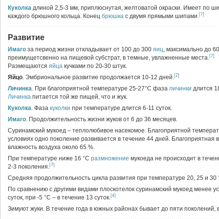
Куколка
длиной 2,5-3 мм, приплюснутая, желтоватой окраски. Имеет по ш
[7]
каждого брюшного кольца. Конец
брюшка
с двумя прямыми шипами.
Развитие
Имаго
за период жизни откладывает от 100 до 300
яиц
, максимально до 6
[7]
преимущетсвенно на пищевой субстрат, в темные, увлажненные места.
Размещаются
яйца
кучками по 20-30 штук.
[2]
Яйцо
. Эмбриональное развитие продолжается 10-12 дней.
Личинка
. При благоприятной температуре 25-27°С фаза
личинки
длится 18
Личинка
питается той же пищей, что и жук.
Куколка
. Фаза
куколки
при температуре длится 6-11 суток.
Имаго
. Продолжительность жизни жуков от 6 до 36 месяцев.
Суринамский мукоед – теплолюбивое насекомое. Благоприятной температур
условиях одно поколение развивается в течение 44 дней. Благоприятная 
влажность воздуха около 65 %.
При температуре ниже 16 °С
размножение
мукоеда не происходит в течени
[7]
2-3 поколения.
Средняя продолжительность цикла развития при температуре 20, 25 и 30 °С
По сравнению с другими видами плоскотелок суринамский мукоед менее уст
[4]
суток, при -5 °С – в течение 13 суток.
Зимуют жуки. В течение года в южных районах бывает до пяти поколений,