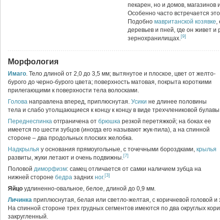
пекарен, но и домов, магазинов и
Особенно часто встречается эт
Подобно
мавританской козявке
,
деревьев и пней, где он живет 
[9]
зернохранилищах.
Морфология
Имаго
. Тело длиной от 2,0 до 3,5 мм; вытянутое и плоское, цвет от желто-
бурого до черно-бурого цвета; поверхность матовая, покрыта короткими
прилегающими к поверхности тела волосками.
Голова
направлена вперед, приплюснутая.
Усики
не длинее половины
тела и слабо утолщающиеся к концу к концу в виде трехчлениковой булавы
Переднеспинка
отграничена от
брюшка
резкой перетяжкой; на боках ее
имеется по шести зубцов (иногда его называют жук-пила), а на спинной
стороне – два продольных плоских желобка.
Надкрылья
у основания прямоугольные, с точечными бороздками,
крылья
[7]
развиты, жуки летают и очень подвижны.
Половой
диморфизм
: самец отличается от самки наличием зубца на
[3]
нижней стороне
бедра
задних
ног
.
Яйцо
удлиненно-овальное, белое, длиной до 0,9 мм.
Личинка
приплюснутая, белая или светло-желтая, с коричневой головой 
На спинной стороне трех грудных сегментов имеются по два округлых кор
закругленный.