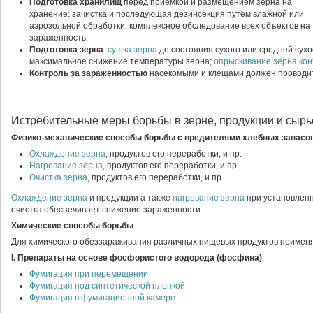
Подготовка хранилищ
перед приемкой и размещением зерна на
хранение: зачистка и последующая дезинсекция путем влажной или
аэрозольной обработки; комплексное обследование всех объектов на
зараженность.
Подготовка зерна
:
сушка зерна
до состояния сухого или средней сухо
максимальное снижение температуры зерна;
опрыскивание зерна
ко
Контроль за зараженностью
насекомыми и клещами должен проводит
Истребительные меры борьбы в зерне, продукции и сырь
Физико-механические способы борьбы с вредителями хлебных запасо
Охлаждение зерна
, продуктов его переработки, и пр.
Нагревание зерна
, продуктов его переработки, и пр.
Очистка зерна
, продуктов его переработки, и пр.
Охлаждение зерна
и продукции а также
нагревание зерна
при установленн
очистка обеспечивает снижение зараженности.
Химические способы борьбы
Для химического обеззараживания различных пищевых продуктов приме
I. Препараты на основе фосфористого водорода (фосфина)
Фумигация при перемещении
Фумигация под синтетической пленкой
Фумигация в фумигационной камере