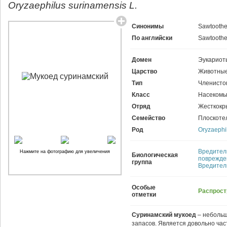
Oryzaephilus surinamensis L.
Синонимы
Sawtoothe
По английски
Sawtoothe
Домен
Эукариот
Царство
Животные
Тип
Членисто
Класс
Насекомы
Отряд
Жесткокр
Семейство
Плоскоте
Род
Oryzaephi
Вредител
Нажмите на фотографию для увеличения
Биологическая
поврежде
группа
Вредител
Особые
Распрост
отметки
Суринамский мукоед
– небольш
запасов. Является довольно ча