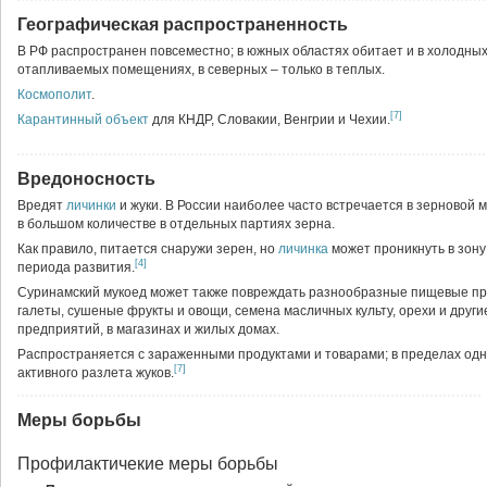
Географическая распространенность
В РФ распространен повсеместно; в южных областях обитает и в холодных,
отапливаемых помещениях, в северных – только в теплых.
Космополит
.
[7]
Карантинный объект
для КНДР, Словакии, Венгрии и Чехии.
Вредоносность
Вредят
личинки
и жуки. В России наиболее часто встречается в зерновой 
в большом количестве в отдельных партиях зерна.
Как правило, питается снаружи зерен, но
личинка
может проникнуть в зону
[4]
периода развития.
Суринамский мукоед может также повреждать разнообразные пищевые проду
галеты, сушеные фрукты и овощи, семена масличных культу, орехи и дру
предприятий, в магазинах и жилых домах.
Распространяется с зараженными продуктами и товарами; в пределах одн
[7]
активного разлета жуков.
Меры борьбы
Профилактичекие меры борьбы