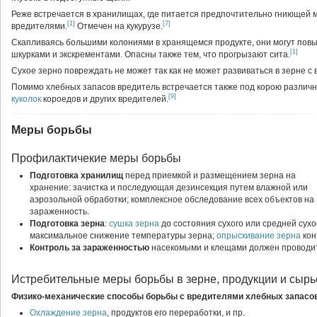
Реже встречается в хранилищах, где питается предпочтительно гниющей 
[1]
[7]
вредителями.
Отмечен на кукурузе.
Скапливаясь большими колониями в хранящемся продукте, они могут повы
[1]
шкурками и экскрементами. Опасны также тем, что прогрызают сита.
Сухое зерно повреждать не может так как не может развиваться в зерне с
Помимо хлебных запасов вредитель встречается также под корою различны
[9]
куколок
короедов и других вредителей.
Меры борьбы
Профилактичекие меры борьбы
Подготовка хранилищ
перед приемкой и размещением зерна на
хранение: зачистка и последующая дезинсекция путем влажной или
аэрозольной обработки; комплексное обследование всех объектов на
зараженность.
Подготовка зерна
:
сушка зерна
до состояния сухого или средней сухо
максимальное снижение температуры зерна;
опрыскивание зерна
кон
Контроль за зараженностью
насекомыми и клещами должен проводит
Истребительные меры борьбы в зерне, продукции и сырь
Физико-механические способы борьбы с вредителями хлебных запасо
Охлаждение зерна
, продуктов его переработки, и пр.