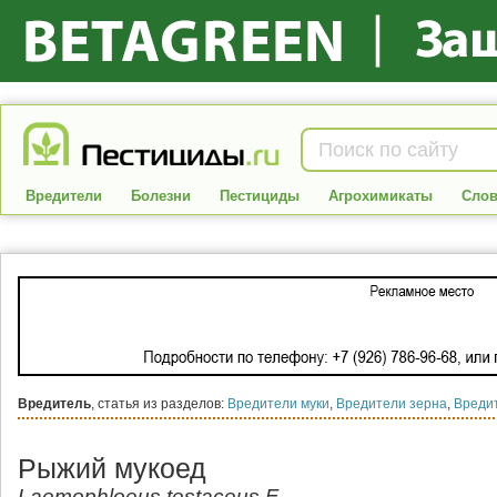
Вредители
Болезни
Пестициды
Агрохимикаты
Слов
Вредитель
, статья из разделов:
Вредители муки
,
Вредители зерна
,
Вреди
Рыжий мукоед
Laemophloeus testaceus F.