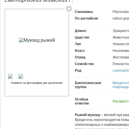
Синонимы
Placonotu
По английски
rufous gra
Домен
Эукариот
Царство
Животные
Тип
Членисто
Класс
Насекомы
Отряд
Жесткокр
Семейство
Плоскоте
Род
Laemophl
Биологическая
Вредител
Нажмите на фотографию для увеличения
группа
поврежде
Особые
Распрост
отметки
Рыжий мукоед
– мелкий жук ржа
Вредитель зернопродуктов повы
хлебопекарных и комбикормовых