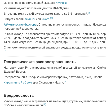
Из яиц через несколько дней выходят
личинки
.
Развитие одного поколения длится 70-100 дней.
[6]
В течение года рыжий мукоед может давать до 3-5 поколений.
[9]
Зимует стадия
личинки
или
имаго
.
Абиотические факторы
. Снижение влажности переносят плохо. Лучше раз
повышенной влажностью.
Рыжий мукоед не развивается при температуре 12-14 °С: при 16-18 °С пер
23 °С – до 92. продолжительность жизни без пищи также зависит от темпе
14 °С жуки могут жить без пищи до 70 дней, при 16-18 °С – до 62 дней, при 
С понижением относительной влажности воздуха продолжительность голо
[2]
Географическая распространенность
На территории РФ распространен в южной и средней зоне, включая Сибир
Дальний Восток.
Распространен в Средиземноморских странах, Австралии, Азии, Европе.
[6]
Карантинный объект
для Словакии и Чехии.
Вредоносность
Рыжий мукоед чаще встречается на мельницах, крупяных, хлебопекарных и
[6]
глубоко в недоступные щели.