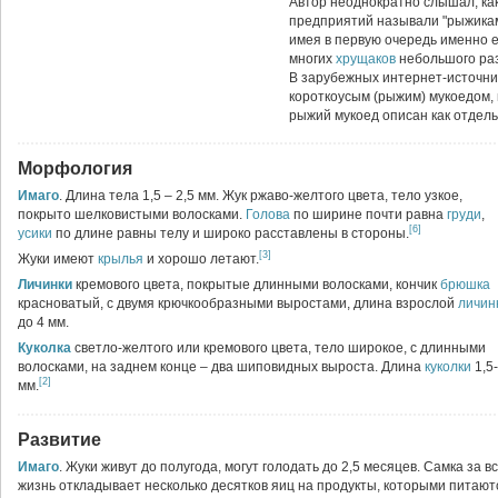
Автор неоднократно слышал, к
предприятий называли "рыжикам
имея в первую очередь именно ег
многих
хрущаков
небольшого ра
В зарубежных интернет-источни
короткоусым (рыжим) мукоедом,
рыжий мукоед описан как отдель
Морфология
Имаго
. Длина тела 1,5 – 2,5 мм. Жук ржаво-желтого цвета, тело узкое,
покрыто шелковистыми волосками.
Голова
по ширине почти равна
груди
,
[6]
усики
по длине равны телу и широко расставлены в стороны.
[3]
Жуки имеют
крылья
и хорошо летают.
Личинки
кремового цвета, покрытые длинными волосками, кончик
брюшка
красноватый, с двумя крючкообразными выростами, длина взрослой
личин
до 4 мм.
Куколка
светло-желтого или кремового цвета, тело широкое, с длинными
волосками, на заднем конце – два шиповидных выроста. Длина
куколки
1,5
[2]
мм.
Развитие
Имаго
. Жуки живут до полугода, могут голодать до 2,5 месяцев. Самка за в
жизнь откладывает несколько десятков яиц на продукты, которыми питаютс