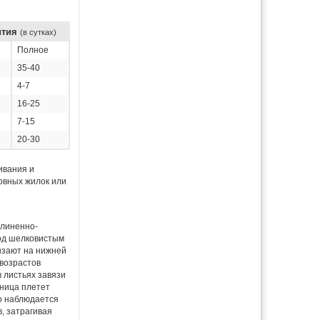
ития
(в сутках)
Полное
35-40
4-7
16-25
7-15
20-30
ивания и
овных жилок или
длиненно-
под шелковистым
рызают на нижней
 возрастов
 листьях завязи
ница плетет
го наблюдается
, затрагивая