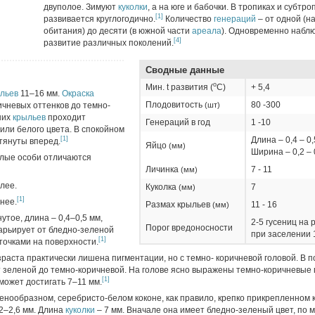
двуполое. Зимуют
куколки
, а на юге и бабочки. В тропиках и субтро
[1]
развивается круглогодично.
Количество
генераций
– от одной (н
обитания) до десяти (в южной части
ареала
). Одновременно набл
[4]
развитие различных поколений.
Сводные данные
о
Мин. t развития (
C)
+ 5,4
льев
11–16 мм.
Окраска
Плодовитость
80 -300
ичневых оттенков до темно-
(шт)
них
крыльев
проходит
Генераций в год
1 -10
или белого цвета. В спокойном
[1]
Длина – 0,4 – 0,
тянуты вперед.
Яйцо
(мм)
Ширина – 0,2 – 
олые особи отличаются
Личинка
7 - 11
(мм)
лее.
Куколка
7
(мм)
[1]
нее.
Размах крыльев
11 - 16
(мм)
утое, длина – 0,4–0,5 мм,
2-5 гусениц на 
Порог вредоносности
арьирует от бледно-зеленой
при заселении
[1]
точками на поверхности.
зраста практически лишена пигментации, но с темно- коричневой головой. В
 зеленой до темно-коричневой. На голове ясно выражены темно-коричневые 
[1]
может достигать 7–11 мм.
енообразном, серебристо-белом коконе, как правило, крепко прикрепленном к
 2–2,6 мм. Длина
куколки
– 7 мм. Вначале она имеет бледно-зеленый цвет, по 