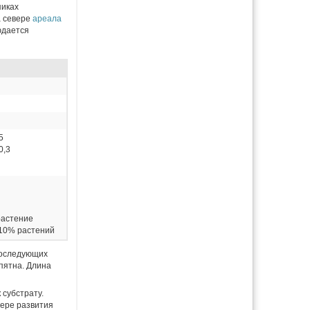
пиках
а севере
ареала
юдается
5
0,3
растение
 10% растений
 последующих
пятна. Длина
 субстрату.
мере развития