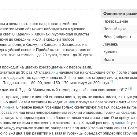
Фенология разв
Превращение
рки и ночью, питаются на цветках семейства
развитии моли лёт может наблюдаться в дневное
Полный цикл
а свет. В Карелии и Хибинах (Мурманская область)
Яйцо (эмбрион)
июня до середины июля, в средней полосе
Личинка
нце апреля, в Крыму, на Кавказе, в Закавказье и в
до глубокой осени, в Прибайкалье – с начала мая по
Куколка
сть жизни самцов – до 20 суток, самок – до 30 суток.
Имаго
я проходит на цветках крестоцветных с перерывами,
риваться до 30 раз. Откладка
яиц
начинается на следующие сутки после спар
а
откладывают по одному, иногда по 2–5 на нижнюю сторону листа, возле осн
[4]
. Плодовитость – 80–90, реже 150–170, максимум до 300 штук.
[4]
е длится 4–7 дней. Минимальный температурный порог составляет +8°C.
ись, прокладывает с нижней стороны листа, вдоль основных жилок, светлую у
т 3–5 дней. Затем гусеницы выходят из
мин
и живут на поверхности листьев 
ая
линька
. В первое время гусеницы только скелетируют листья, позднее выг
», оставляя над ними неповрежденным верхний эпидермис. Гусеницы средних
ья капусты и перемещаются на более нежные части растения. Они прячутся в
шелковыми нитями с множеством экскрементов. Каждый раз перед
линькой
гусе
го между крупными жилками, забирается под него и только тогда линяет. Все
 по 2–3 дня. При развитии на завязи гусеницы объедают эпидермис стручков