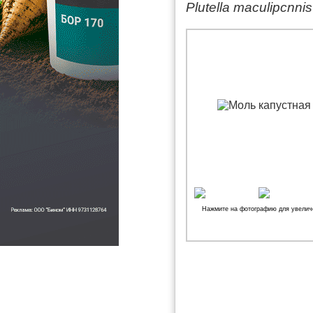
Plutella maculipcnnis
Нажмите на фотографию для увелич