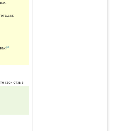
вах:
гетации:
[3]
вах:
те свой отзыв: