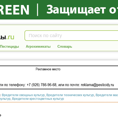
Пестициды
Агрохимикаты
Словарь
в:
Вредители овощных культур
,
Вредители технических культур
,
Вредители мас
культур
,
Вредители крестоцветных культур
ь