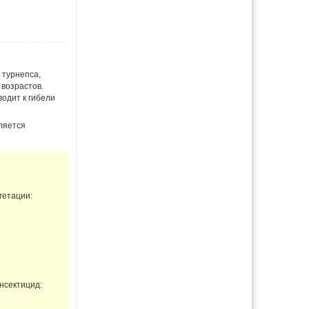
 турнепса,
 возрастов.
одит к гибели
ляется
гетации:
нсектицид: