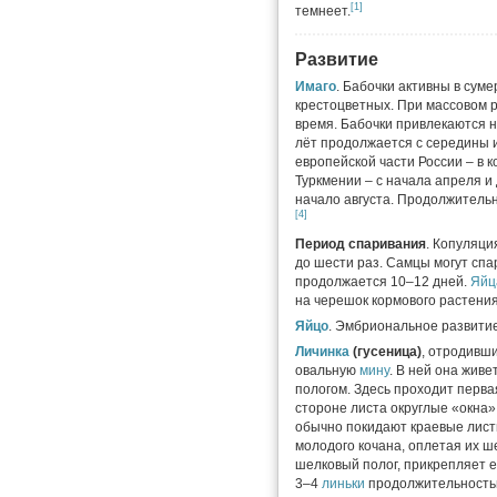
[1]
темнеет.
Развитие
Имаго
. Бабочки активны в суме
крестоцветных. При массовом 
время. Бабочки привлекаются н
лёт продолжается с середины 
европейской части России – в ко
Туркмении – с начала апреля и 
начало августа. Продолжительно
[4]
Период спаривания
. Копуляци
до шести раз. Самцы могут спа
продолжается 10–12 дней.
Яйц
на черешок кормового растения
Яйцо
. Эмбриональное развити
Личинка
(гусеница)
, отродивш
овальную
мину
. В ней она живе
пологом. Здесь проходит перв
стороне листа округлые «окна
обычно покидают краевые лист
молодого кочана, оплетая их 
шелковый полог, прикрепляет е
3–4
линьки
продолжительностью