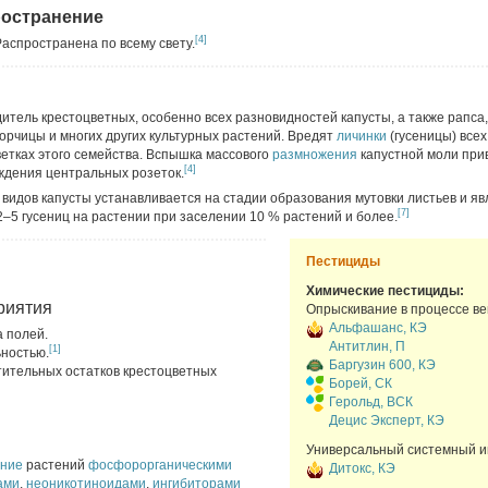
ространение
[4]
Распространена по всему свету.
итель крестоцветных, особенно всех разновидностей капусты, а также рапса,
горчицы и многих других культурных растений. Вредят
личинки
(гусеницы) всех
ветках этого семейства. Вспышка массового
размножения
капустной моли прив
[4]
ждения центральных розеток.
 видов капусты устанавливается на стадии образования мутовки листьев и яв
[7]
–5 гусениц на растении при заселении 10 % растений и более.
Пестициды
Химические пестициды:
риятия
Опрыскивание в процессе ве
Альфашанс, КЭ
а полей.
Антитлин, П
[1]
ьностью.
Баргузин 600, КЭ
тительных остатков крестоцветных
Борей, СК
Герольд, ВСК
Децис Эксперт, КЭ
Универсальный системный и
ание
растений
фосфорорганическими
Дитокс, КЭ
ами
,
неоникотиноидами
,
ингибиторами