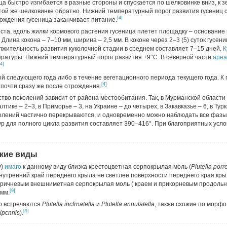
а быстро изгибается в разные стороны и спускается по шелковинке вниз, к з
той же шелковинке обратно. Нижний температурный порог развития гусениц с
[4]
ождения гусеница заканчивает питание.
иста, вдоль жилки кормового растения гусеница плетет площадку – основание 
лина кокона – 7–10 мм, ширина – 2,5 мм. В коконе через 2–3 (5) суток гусени
лжительность развития куколочной стадии в среднем составляет 7–15 дней.
К
ературы. Нижний температурный порог развития +9°C. В северной части
ареа
[4]
й следующего года либо в течение вегетационного периода текущего года. К
[4]
почти сразу же после отрождения.
тво поколений зависит от района местообитания. Так, в Мурманской области
тике – 2–3, в Приморье – 3, на Украине – до четырех, в Закавказье – 6, в Тур
олений частично перекрываются, и одновременно можно наблюдать все фазы
 для полного цикла развития составляет 390–416°. При благоприятных усло
кие виды
у)
имаго
к данному виду близка крестоцветная серпокрылая моль (
Plutella porr
внутренний край переднего крыла не светлее поверхности переднего края кр
коричневым внешниметная серпокрылая моль ( краем и прикорневым продоль
[9]
 мм.
о встречаются
Plutella incfrnatella
и
Plutella annulatella
, также схожие по морф
[9]
lipcnnis
).