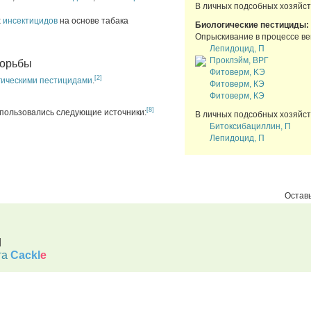
В личных подсобных хозяйст
х
инсектицидов
на основе табака
Биологические пестициды:
Опрыскивание в процессе ве
Лепидоцид, П
Проклэйм, ВРГ
борьбы
Фитоверм, KЭ
[2]
гическими пестицидами
.
Фитоверм, КЭ
Фитоверм, КЭ
[8]
спользовались следующие источники:
В личных подсобных хозяйст
Битоксибациллин, П
Лепидоцид, П
Оставь
d
та
Cackl
e