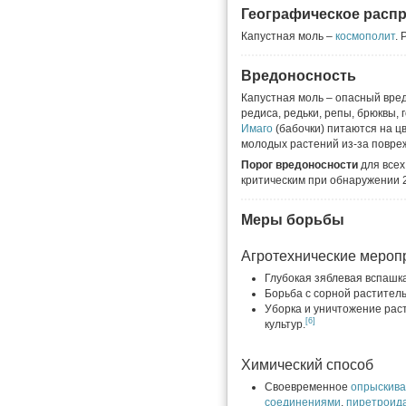
Географическое расп
Капустная моль –
космополит
. 
Вредоносность
Капустная моль – опасный вред
редиса, редьки, репы, брюквы, 
Имаго
(бабочки) питаются на ц
молодых растений из-за повре
Порог вредоносности
для всех
критическим при обнаружении 2
Меры борьбы
Агротехнические мероп
Глубокая зяблевая вспашк
Борьба с сорной растител
Уборка и уничтожение рас
[6]
культур.
Химический способ
Своевременное
опрыскив
соединениями
,
пиретроид