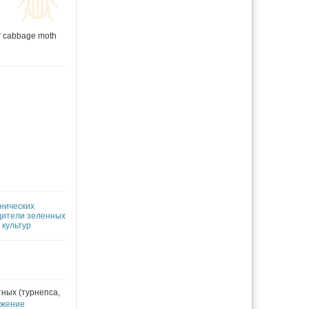
r cabbage moth
нических
дители зеленных
 культур
тных (турнепса,
ожение