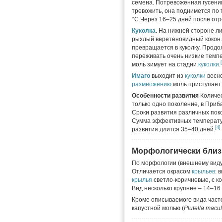
семена. Потревоженная гусениц
тревожить, она поднимется по 
°C.Через 16–25 дней после отр
Куколка
. На нижней стороне л
рыхлый веретеновидный кокон. Д
превращается в куколку. Продо
переживать очень низкие темп
моль зимует на стадии
куколки
.
Имаго
выходит из
куколки
весно
размножению
моль приступает 
Особенности развития
Количес
только одно поколение, в Прибал
Сроки развития различных пок
Сумма эффективных температур
[4]
развития длится 35–40 дней.
Морфологически близ
По морфологии (внешнему вид
Отличается окрасом
крыльев
: 
крылья
светло-коричневые, с 
Вид несколько крупнее – 14–16
Кроме описываемого вида част
капустной молью (
Plutella macu