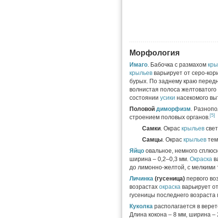
Морфология
Имаго
. Бабочка с размахом
кры
крыльев
варьирует от серо-кор
бурых. По заднему краю перед
волнистая полоса желтоватого 
состоянии
усики
насекомого вы
Половой
диморфизм
. Разноп
[5]
строением половых органов.
Самки
. Окрас
крыльев
свет
Самцы
. Окрас
крыльев
тем
Яйцо
овальное, немного сплюсн
ширина – 0,2–0,3 мм.
Окраска
в
до лимонно-желтой, с мелкими 
Личинка
(гусеница)
первого во
возрастах
окраска
варьирует от
гусеницы последнего возраста 
Куколка
располагается в верет
Длина кокона – 8 мм, ширина –