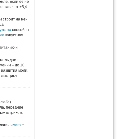
емле. Если ее не
оставляет +5,4
и строит на ней
ца
уколка
способна
ла
капустная
 питанию и
 моль дает
кмении – до 10.
 развития моли.
виях цикл
ectella
).
ыла, передние
ным штрихом.
ологии
имаго
с