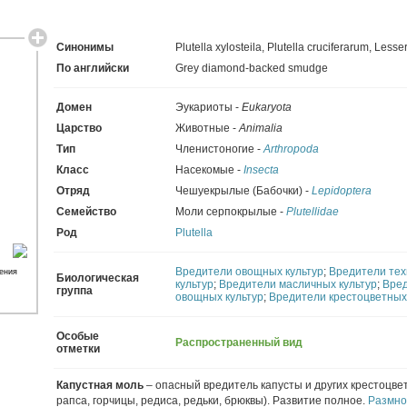
Синонимы
Plutella xylosteila
,
Plutella cruciferarum
,
Lesse
По английски
Grey diamond-backed smudge
Домен
Эукариоты -
Eukaryota
Царство
Животные -
Animalia
Тип
Членистоногие -
Arthropoda
Класс
Насекомые -
Insecta
Отряд
Чешуекрылые (Бабочки) -
Lepidoptera
Семейство
Моли серпокрылые -
Plutellidae
Род
Plutella
Вредители овощных культур
;
Вредители тех
ения
Биологическая
культур
;
Вредители масличных культур
;
Вре
группа
овощных культур
;
Вредители крестоцветных
Особые
Распространенный вид
отметки
Капустная моль
– опасный вредитель капусты и других крестоцве
рапса, горчицы, редиса, редьки, брюквы). Развитие полное.
Размн