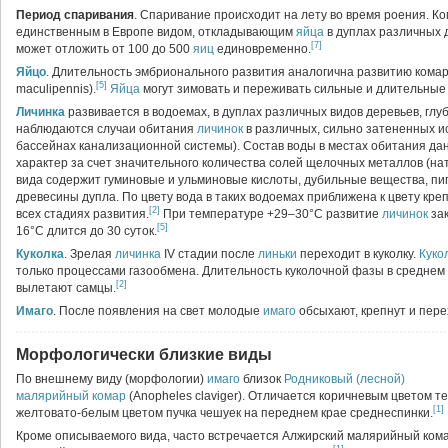
Период спаривания
. Спаривание происходит на лету во время роения. 
единственным в Европе видом, откладывающим
яйца
в дуплах различных 
[7]
может отложить от 100 до 500
яиц
единовременно.
Яйцо
. Длительность эмбрионального развития аналогична развитию кома
[5]
maculipennis).
Яйца
могут зимовать и переживать сильные и длительные
Личинка
развивается в водоемах, в дуплах различных видов деревьев, глу
наблюдаются случаи обитания
личинок
в различных, сильно затененных и
бассейнах канализационной системы). Состав воды в местах обитания д
характер за счет значительного количества солей щелочных металлов (натр
вида содержит гуминовые и ульминовые кислоты, дубильные вещества, пи
древесины дупла. По цвету вода в таких водоемах приближена к цвету креп
[2]
всех стадиях развития.
При температуре +29–30°С развитие
личинок
зак
[5]
16°С длится до 30 суток.
Куколка
. Зрелая
личинка
IV стадии после
линьки
переходит в куколку.
Куко
только процессами газообмена. Длительность куколочной фазы в среднем 
[2]
вылетают самцы.
Имаго
. После появления на свет молодые
имаго
обсыхают, крепнут и пере
Морфологически близкие виды
По внешнему виду (морфологии)
имаго
близок
Родниковый (лесной)
малярийный комар
(Anopheles claviger). Отличается коричневым цветом те
[1]
желтовато-белым цветом пучка чешуек на переднем крае среднеспинки.
Кроме описываемого вида, часто встречается Алжирский малярийный ком