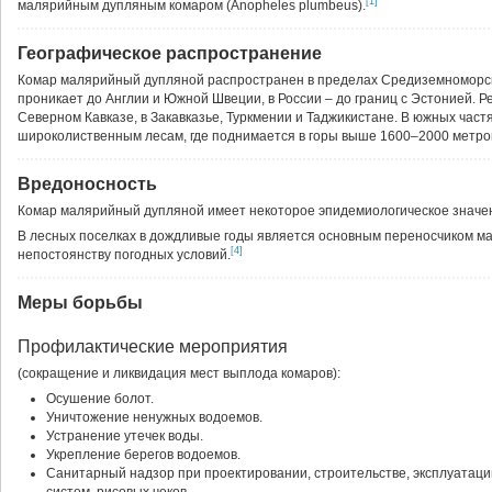
[1]
малярийным дупляным комаром (Anopheles plumbeus).
Географическое распространение
Комар малярийный дупляной распространен в пределах Средиземноморско
проникает до Англии и Южной Швеции, в России – до границ с Эстонией. Р
Северном Кавказе, в Закавказье, Туркмении и Таджикистане. В южных част
широколиственным лесам, где поднимается в горы выше 1600–2000 метро
Вредоносность
Комар малярийный дупляной имеет некоторое эпидемиологическое значен
В лесных поселках в дождливые годы является основным переносчиком ма
[4]
непостоянству погодных условий.
Меры борьбы
Профилактические мероприятия
(сокращение и ликвидация мест выплода комаров):
Осушение болот.
Уничтожение ненужных водоемов.
Устранение утечек воды.
Укрепление берегов водоемов.
Санитарный надзор при проектировании, строительстве, эксплуатац