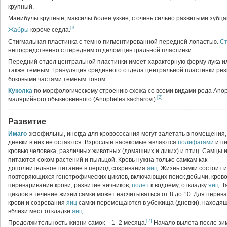
крупный.
Манибулы крупные, максилы более узкие, с очень сильно развитыми зубц
[3]
Жабры
короче седла.
Стигмальная пластинка с темно пигментированной передней лопастью.
С
непосредственно с передним отделом центральной пластинки.
Передний отдел центральной пластинки имеет характерную форму лука ил
также темным. Грануляция срединного отдела центральной пластинки рез
боковыми частями темным тоном.
Куколка
по морфологическому строению схожа со всеми видами рода Ano
[2]
малярийного обыкновенного (Anopheles sacharovi).
Развитие
Имаго
экзофильны, иногда для кровососания могут залетать в помещения,
дневки в них не остаются. Взрослые насекомые являются
полифагами
и п
кровью человека, различных животных (домашних и диких) и птиц. Самцы и
питаются соком растений и пыльцой. Кровь нужна только самкам как
дополнительное питание в период созревания
яиц
. Жизнь самки состоит 
повторяющихся гонотрофических циклов, включающих поиск добычи, кров
переваривание крови, развитие яичников,
полет
к водоему, откладку
яиц
. Т
циклов в течение жизни самки может насчитываться от 8 до 10. Для перев
крови и созревания
яиц
самки перемещаются в убежища (дневки), находя
вблизи мест откладки
яиц
.
[7]
Продолжительность жизни самок – 1–2 месяца.
Начало вылета после зим