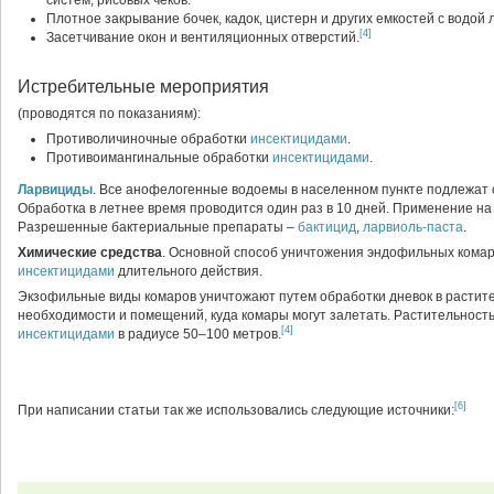
систем, рисовых чеков.
Плотное закрывание бочек, кадок, цистерн и других емкостей с водой 
[4]
Засетчивание окон и вентиляционных отверстий.
Истребительные мероприятия
(проводятся по показаниям):
Противоличиночные обработки
инсектицидами
.
Противоимангинальные обработки
инсектицидами
.
Ларвициды
. Все анофелогенные водоемы в населенном пункте подлежат
Обработка в летнее время проводится один раз в 10 дней. Применение н
Разрешенные бактериальные препараты –
бактицид
,
ларвиоль-паста
.
Химические средства
. Основной способ уничтожения эндофильных кома
инсектицидами
длительного действия.
Экзофильные виды комаров уничтожают путем обработки дневок в растите
необходимости и помещений, куда комары могут залетать. Растительност
[4]
инсектицидами
в радиусе 50–100 метров.
[6]
При написании статьи так же использовались следующие источники: