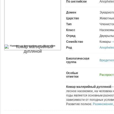
По английски
Anophele
Домен
Эукариот
Царство
Животные
Тип
Членисто
Класс
Насекомы
Отряд
Двукрылы
Семейство
Комары -
Нажмите на фотографию для увеличения
Род
Anophele
Биологическая
Вредител
группа
Особые
Распрост
отметки
Комар малярийный дупляной
–
лесное насекомое, на человека 
годы является основным разнос
зависимости от погодных услов
Развитие полное.
Размножение