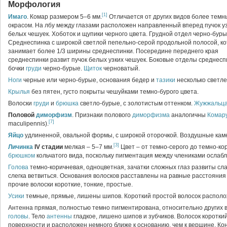
Морфология
[1]
Имаго
. Комар размером 5–6 мм.
Отличается от других видов более тем
окрасом. На лбу между глазами расположен направленный вперед пучок уз
белых чешуек. Хоботок и щупики черного цвета. Грудной отдел черно-буры
Среднеспинка с широкой светлой пепельно-серой продольной полосой, к
занимает более 1/3 ширины среднеспинки. Посередине переднего края
среднеспинки развит пучок белых узких чешуек. Боковые отделы среднесп
бочки
груди
черно-бурые.
Щиток
черноватый.
Ноги
черные или черно-бурые, основания бедер и
тазики
несколько светле
Крылья
без пятен, густо покрыты чешуйками темно-бурого цвета.
Волоски
груди
и
брюшка
светло-бурые, с золотистым оттенком.
Жужжальц
Половой
диморфизм
. Признаки полового
диморфизма
аналогичны
Комар
[7]
maculipennis).
Яйцо
удлиненной, овальной формы, с широкой оторочкой. Воздушные каме
[3]
Личинка
IV
стадии
мелкая – 5–7 мм.
Цвет – от темно-серого до темно-к
брюшком
кольчатого вида, поскольку пигментация между члениками ослабл
Голова
темно-коричневая, одноцветная, зачатки сложных глаз развиты сл
слегка ветвиться. Основания волосков расставлены на равные расстояния 
прочие волоски короткие, тонкие, простые.
Усики
темные, прямые, лишены шипов. Короткий простой волосок располо
Антенна прямая, полностью темно пигментирована, относительно других в
головы
. Тело
антенны
гладкое, лишено шипов и зубчиков. Волосок короткий
поверхности и расположен немного ближе к основанию, чем к вершине. Ко