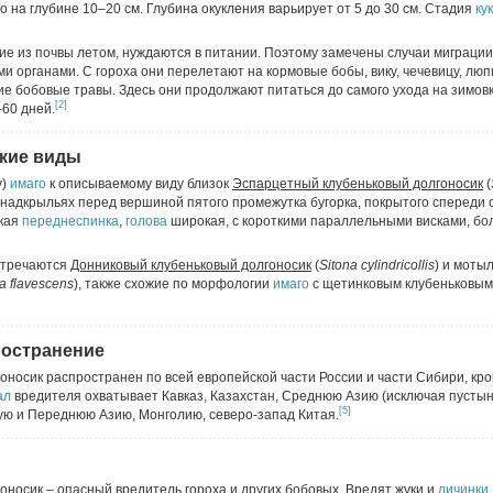
 на глубине 10–20 см. Глубина окукления варьирует от 5 до 30 см. Стадия
ку
ие из почвы летом, нуждаются в питании. Поэтому замечены случаи миграци
и органами. С гороха они перелетают на кормовые бобы, вику, чечевицу, люп
ие бобовые травы. Здесь они продолжают питаться до самого ухода на зимов
[2]
60 дней.
кие виды
у)
имаго
к описываемому виду близок
Эспарцетный клубеньковый долгоносик
(
 надкрыльях перед вершиной пятого промежутка бугорка, покрытого спереди
ская
переднеспинка
,
голова
широкая, с короткими параллельными висками, бо
встречаются
Донниковый клубеньковый долгоносик
(
Sitona cylindricollis
) и моты
a flavescens
), также схожие по морфологии
имаго
с щетинковым клубеньковым
ространение
носик распространен по всей европейской части России и части Сибири, кр
ал
вредителя охватывает Кавказ, Казахстан, Среднюю Азию (исключая пустын
[5]
ую и Переднюю Азию, Монголию, северо-запад Китая.
носик – опасный вредитель гороха и других бобовых. Вредят жуки и
личинки