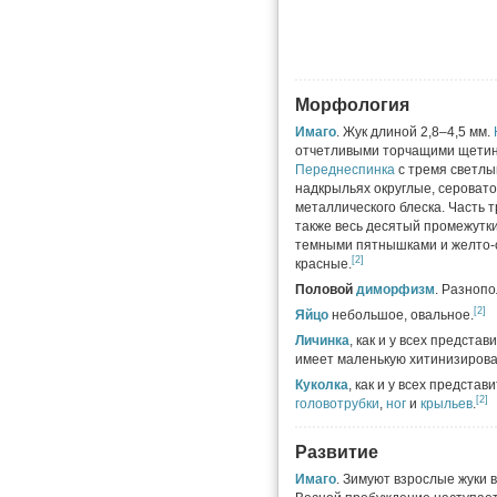
Морфология
Имаго
. Жук длиной 2,8–4,5 мм.
отчетливыми торчащими щетинк
Переднеспинка
с тремя светлы
надкрыльях округлые, серовато-
металлического блеска. Часть т
также весь десятый промежутк
темными пятнышками и желто-
[2]
красные.
Половой
диморфизм
. Разноп
[2]
Яйцо
небольшое, овальное.
Личинка
, как и у всех предст
имеет маленькую хитинизиров
Куколка
, как и у всех предст
[2]
головотрубки
,
ног
и
крыльев
.
Развитие
Имаго
. Зимуют взрослые жуки 