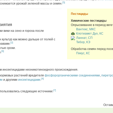
[5]
снижается урожай зеленой массы и семян.
Пестициды
Химические пестициды
риятия
Опрыскивание в период веге
Вантекс, МКС
и вики на сено и гороха после
Клотиамет Дуо, КС
Ланнат, СП
культур как можно дальше от полей с
Тибор, КЭ
[2]
равами.
атые сроки.
Обработка семян перед посе
[6]
.
Пикус, КС
м инсектицидами неоникотиноидного происхождения.
кормовых растений вредителя
фосфорорганическими соединениями
,
пиретр
[4]
ми
и другими
инсектицидами
.
[7]
спользовались следующие источники:
Оставь