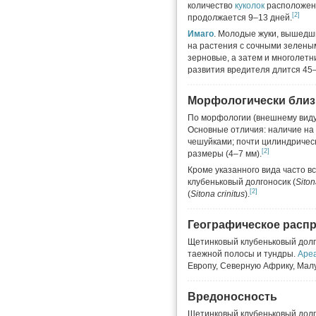
количество
куколок
расположено
[2]
продолжается 9–13 дней.
Имаго
. Молодые жуки, вышедш
на растения с сочными зеленым
зерновые, а затем и многолетн
развития вредителя длится 45–
Морфологически близ
По морфологии (внешнему вид
Основные отличия: наличие на
чешуйками; почти цилиндриче
[2]
размеры (4–7 мм).
Кроме указанного вида часто 
клубеньковый долгоносик (
Siton
[2]
(
Sitona crinitus
).
Географическое расп
Щетинковый клубеньковый долго
таежной полосы и тундры.
Аре
Европу, Северную Африку, Мал
Вредоносность
Щетинковый клубеньковый долго