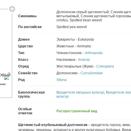
Долгоносик серый щетинистый
,
Слоник щет
Синонимы
мотыльковый
,
Слоник щетинистый горохов
crinitus
,
Spotted bean weevil
По английски
Spotted pea weevil
Домен
Эукариоты -
Eukaryota
Царство
Животные -
Animalia
Тип
Членистоногие -
Arthropoda
Класс
Насекомые -
Insecta
Отряд
Жесткокрылые (Жуки) -
Coleoptera
Семейство
Долгоносики -
Curculionidae
Род
Sitona
ения
Биологическая
Вредители овощных культур
;
Вредители зе
группа
культур
Особые
Распространенный вид
отметки
Щетинистый клубеньковый долгоносик
– вредитель гороха, вики,
чечевицы, люцерны, эспарцета и других культурных бобовых. Вред