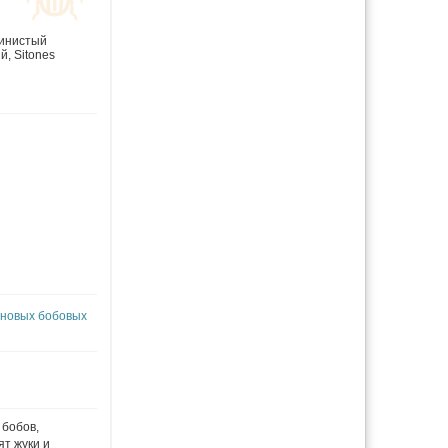
инистый
ый
,
Sitones
рновых бобовых
 бобов,
ят жуки и