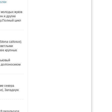
колки
и молодых жуков
ин и другие
ку.Полный цикл
Sitona callosus
).
 светлыми
лее крупные
льковый
 долгоносиком
оме севера
и), Западную
. В результате