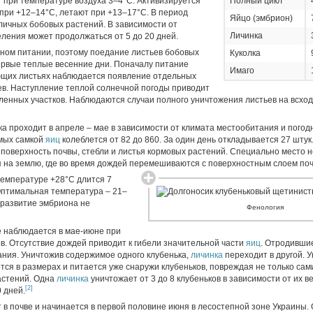
 при температуре воздуха 3–4°C. Активизируется
Полный цикл
при +12–14°C, летают при +13–17°C. В период
Яйцо (эмбрион)
личных бобовых растений. В зависимости от
Личинка
ления может продолжаться от 5 до 20 дней.
ном питании, поэтому поедание листьев бобовых
Куколка
ервые теплые весенние дни. Поначалу питание
Имаго
ющих листьях наблюдается появление отдельных
ев. Наступление теплой солнечной погоды приводит
енных участков. Наблюдаются случаи полного уничтожения листьев на всхода
ка проходит в апреле – мае в зависимости от климата местообитания и погод
мых самкой
яиц
колеблется от 82 до 860. За один день откладывается 27 штук
поверхность почвы, стебли и листья кормовых растений. Специально место 
 на землю, где во время дождей перемешиваются с поверхностным слоем поч
температуре +28°C длится 7
 Оптимальная температура – 21–
 развитие эмбриона не
Фенология
е наблюдается в мае-июне при
в. Отсутствие дождей приводит к гибели значительной части
яиц
. Отродивши
ания. Уничтожив содержимое одного клубенька,
личинка
переходит в другой. 
тся в размерах и питается уже снаружи клубеньков, повреждая не только сами
астений. Одна
личинка
уничтожает от 3 до 8 клубеньков в зависимости от их в
[2]
 дней.
т в почве и начинается в первой половине июня в лесостепной зоне Украины.