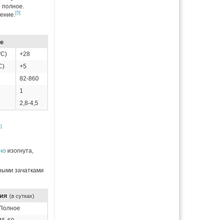
 полное.
[5]
ление.
е
о
C)
+28
C)
+5
82-860
)
1
2,8-4,5
1]
но
изогнута,
нными зачатками
тия
(в сутках)
Полное