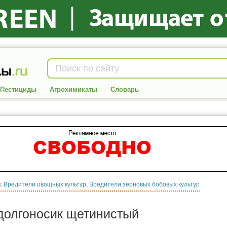
Пестициды
Агрохимикаты
Словарь
в:
Вредители овощных культур
,
Вредители зерновых бобовых культур
долгоносик щетинистый