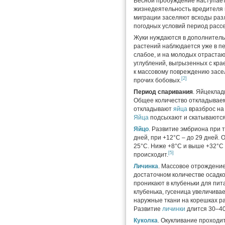
Весной пробуждение наступает
жизнедеятельность вредителя 
миграции заселяют всходы раз
погодных условий период рассе
Жуки нуждаются в дополнитель
растений наблюдается уже в п
слабое, и на молодых отраста
углублений, выгрызенных с кра
к массовому повреждению засел
[2]
прочих бобовых.
Период спаривания
. Яйцеклад
Общее количество откладывае
откладывают
яйца
вразброс на 
Яйца
подсыхают и скатываются
Яйцо
. Развитие эмбриона при 
дней, при +12°C – до 29 дней.
25°C. Ниже +8°C и выше +32°C
[5]
происходит.
Личинка
. Массовое отрождени
достаточном количестве осадко
проникают в клубеньки для пит
клубенька, гусеница увеличивае
наружные ткани на корешках р
Развитие
личинки
длится 30–40
Куколка
. Окукливание проходи