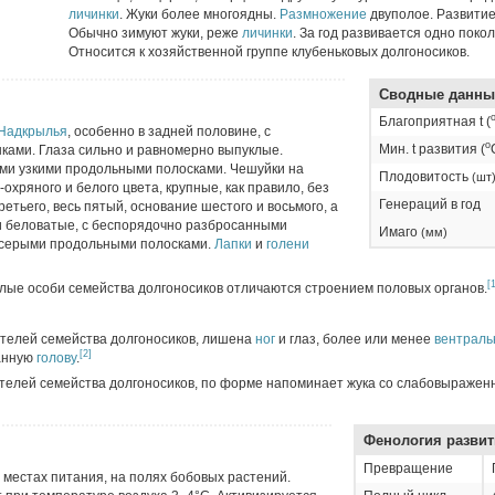
личинки
. Жуки более многоядны.
Размножение
двуполое. Развитие
Обычно зимуют жуки, реже
личинки
. За год развивается одно поко
Относится к хозяйственной группе клубеньковых долгоносиков.
Сводные данны
Благоприятная t (
Надкрылья
, особенно в задней половине, с
о
Мин. t развития (
ами. Глаза сильно и равномерно выпуклые.
ми узкими продольными полосками. Чешуйки на
Плодовитость
(шт
охряного и белого цвета, крупные, как правило, без
Генераций в год
ретьего, весь пятый, основание шестого и восьмого, а
и беловатые, с беспорядочно разбросанными
Имаго
(мм)
серыми продольными полосками.
Лапки
и
голени
[
олые особи семейства долгоносиков отличаются строением половых органов.
авителей семейства долгоносиков, лишена
ног
и глаз, более или менее
вентраль
[2]
анную
голову
.
авителей семейства долгоносиков, по форме напоминает жука со слабовыраже
Фенология разви
Превращение
в местах питания, на полях бобовых растений.