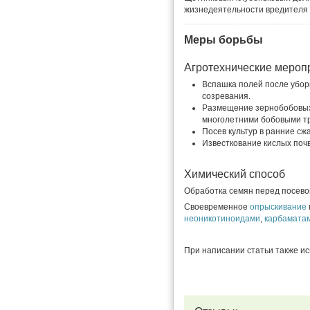
жизнедеятельности вредителя 
Меры борьбы
Агротехнические мероп
Вспашка полей после уборк
созревания.
Размещение зернобобовых 
многолетними бобовыми т
Посев культур в ранние сж
Известкование кислых почв
Химический способ
Обработка семян перед посево
Своевременное
опрыскивание
неоникотиноидами
,
карбамата
При написании статьи также и