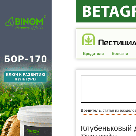
Вредители
Болезни
Вредитель
, статья из раздело
Клубеньковый 
Sitona crinitus