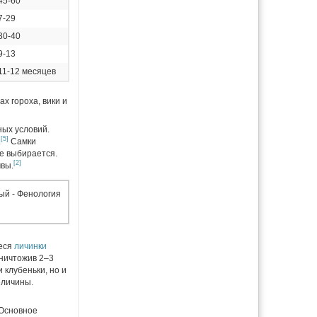
45-60
7-29
30-40
9-13
11-12 месяцев
х гороха, вики и
ных условий.
[5]
.
Самки
не выбирается.
[2]
вы.
еся
личинки
Уничтожив 2–3
 клубеньки, но и
еличины.
 Основное