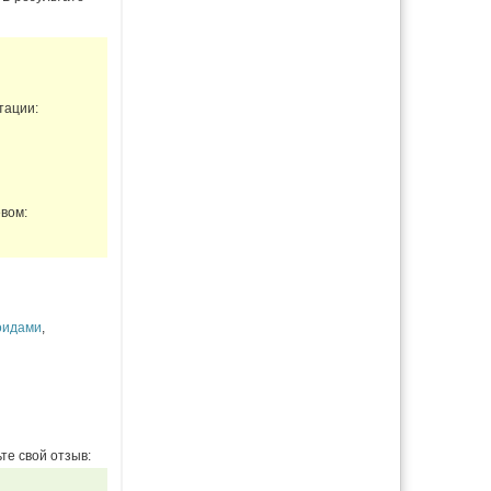
тации:
вом:
оидами
,
те свой отзыв: