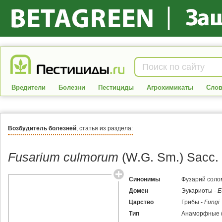
Вредители
Болезни
Пестициды
Агрохимикаты
Слов
Возбудитель болезней
, статья из раздела:
Fusarium culmorum
(W.G. Sm.) Sacc.
Синонимы
Фузарий соло
Домен
Эукариоты -
E
Царство
Грибы -
Fungi
Тип
Анаморфные (