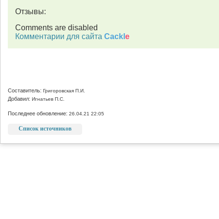
Отзывы:
Comments are disabled
Комментарии для сайта
Cackl
e
Составитель:
Григоровская П.И.
Добавил:
Игнатьев П.С.
Последнее обновление:
26.04.21 22:05
Список источников