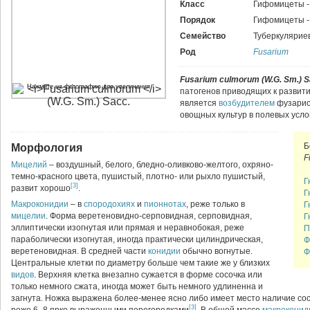
Класс
Гифомицеты 
Порядок
Гифомицеты 
Семейство
Туберкулярие
Род
Fusarium
Fusarium culmorum (W.G. Sm.) 
Нажмите на фотографию для увеличения
патогенов приводящих к разви
является
возбудителем
фузариоз
овощных культур в полевых усло
Б
Морфология
F
Мицелий
– воздушный, белого, бледно-оливково-желтого, охряно-
темно-красного цвета, пушистый, плотно- или рыхло пушистый,
Г
[3]
развит хорошо
.
Г
Макроконидии
– в
спородохиях
и
пионнотах
, реже только в
Г
мицелии
. Форма веретеновидно-серповидная, серповидная,
Г
эллиптически изогнутая или прямая и неравнобокая, реже
П
параболически изогнутая, иногда практически цилиндрическая,
Ф
веретеновидная. В средней части
конидии
обычно вогнутые.
Ф
Центральные клетки по диаметру больше чем такие же у близких
видов
. Верхняя клетка внезапно сужается в форме сосочка или
только немного сжата, иногда может быть немного удлиненна и
загнута. Ножка выражена более-менее ясно либо имеет место наличие сос
[3]