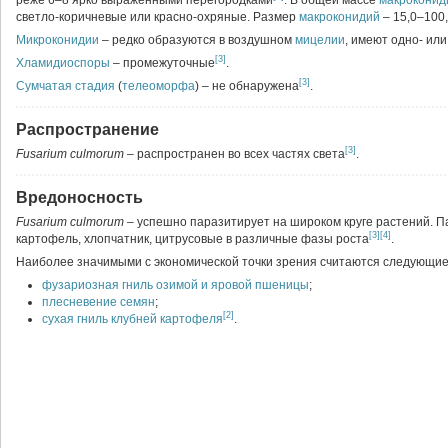
реже 6–8 ярко выраженными перегородками
. В общей массе
макроконид
светло-коричневые или красно-охряные. Размер
макроконидий
– 15,0–100,
Микроконидии
– редко образуются в воздушном
мицелии
, имеют одно- ил
[3]
Хламидиоспоры
– промежуточные
.
[3]
Сумчатая стадия
(
телеоморфа
) – не обнаружена
.
Распространение
[3]
Fusarium culmorum
– распространен во всех частях света
.
Вредоносность
Fusarium culmorum
– успешно паразитирует на широком круге растений. П
[3]
[4]
картофель, хлопчатник, цитрусовые в различные фазы роста
.
Наиболее значимыми с экономической точки зрения считаются следующи
фузариозная гниль озимой и яровой пшеницы
;
плесневение семян
;
[2]
сухая гниль клубней картофеля
.