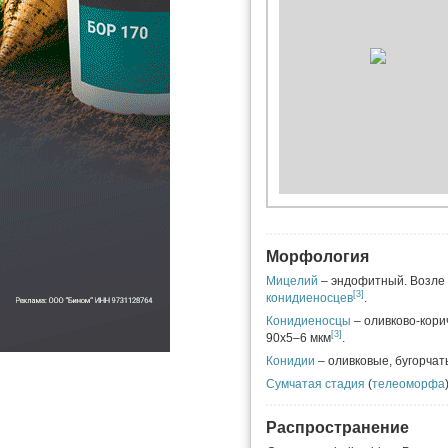
Морфология
Мицелий
– эндофитный. Возле 
[3]
конидиеносцев
.
Конидиеносцы
– оливково-кори
[3]
90х5–6 мкм
.
Конидии
– оливковые, бугорча
Сумчатая стадия
(
телеоморфа
Распространение