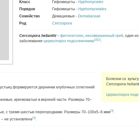
Класс
Гифомицеты -
Hyphomycetes
Порядок
Гифомицеты -
Hyphomycetales
Семейство
Демациевые -
Dematiaceae
Род
Cercospora
Cercospora helianthi
–
фитопатоген
,
несовершенный гриб
, один и
[2]
[1]
заболевания
церкоспороз подсолнечника
.
Болезни сх. культ
Cercospora heliant
устьиц формируются дернинки клубочных сплетений
Церкоспороз подс
чневые, крючковатые в верхней части. Размеры 70–
[3]
тые, с тремя-шестью перегородками. Размеры 70–100х5–6 мкм
.
[3]
) – не установлена
.