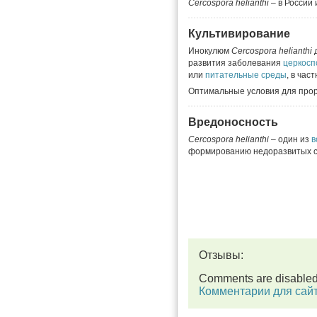
Cercospora helianthi
– в России
Культивирование
Инокулюм
Cercospora helianthi
д
развития заболевания
церкосп
или
питательные среды
, в час
Оптимальные условия для про
Вредоносность
Cercospora helianthi
– один из
в
формированию недоразвитых 
Отзывы:
Comments are disable
Комментарии для сай