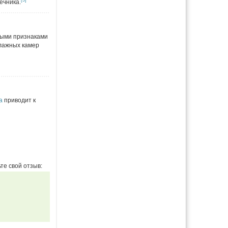
[3]
ечника.
ными признаками
влажных камер
а
приводит к
те свой отзыв: