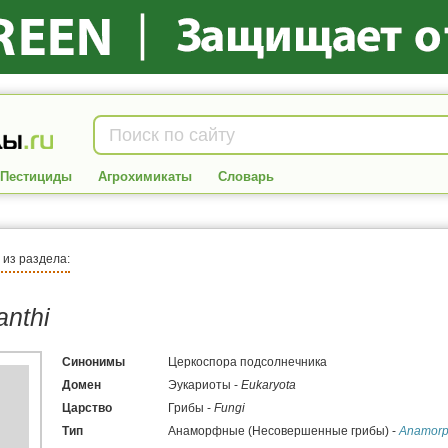
Пестициды
Агрохимикаты
Словарь
я из раздела:
anthi
Синонимы
Церкоспора подсолнечника
Домен
Эукариоты -
Eukaryota
Царство
Грибы -
Fungi
Тип
Анаморфные (Несовершенные грибы) -
Anamorph