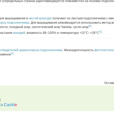
 и сопредельных странах идентифицируется повсеместно на посевах подсолн
ля выращивания в
чистой культуре
получают из листьев подсолнечника с яв
ороз подсолнечника
. Для выращивания рекомендуется использовать метод 
[4]
тности, голодный агар, синтетический агар Чапека, сусло-агар
.
[3]
растания
конидий
: влажность 98–100% и температура +15°C–+28°C
.
озбудителей
церкоспороза подсолнечника
. Жизнедеятельность
фитопатоген
[3]
семянок
.
Оставь
d
та
Cackl
e