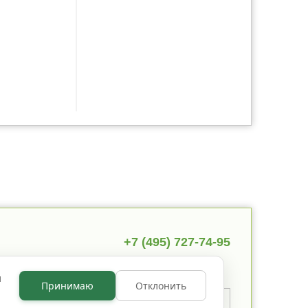
+7 (495) 727-74-95
ы
Принимаю
Отклонить
 указано иное, содержимое
 по лицензии
CC BY NC 3.0
.