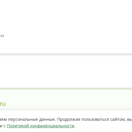
:22
истрация пестицидов
Правила сайта
О проекте
аем персональные данные. Продолжая пользоваться сайтом, в
ии с
Политикой конфиденциальности
.
Если не
страницы сайта доступно