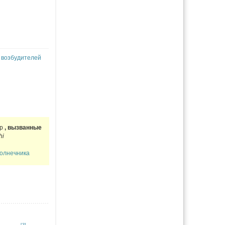
з
возбудителей
ур
,
вызванные
hi
олнечника