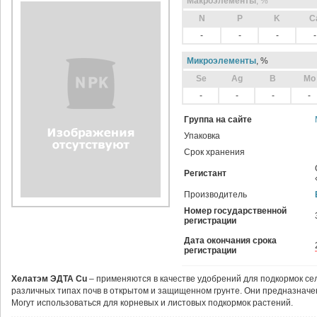
Макроэлементы
, %
N
P
K
C
-
-
-
-
Микроэлементы
, %
Sе
Ag
B
Mo
-
-
-
-
Группа на сайте
Упаковка
Срок хранения
Регистант
Производитель
Номер государственной
регистрации
Дата окончания срока
регистрации
Хелатэм ЭДТА Сu
– применяются в качестве удобрений для подкормок се
различных типах почв в открытом и защищенном грунте. Они предназнач
Могут использоваться для корневых и листовых подкормок растений.