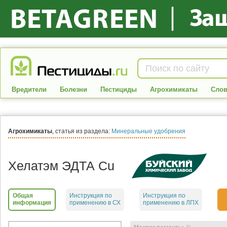
Вредители
Болезни
Пестициды
Агрохимикаты
Слов
Агрохимикаты
, статья из раздела:
Минеральные удобрения
Хелатэм ЭДТА Сu
Общая
Инструкция по
Инструкция по
информация
применению в СХ
применению в ЛПХ