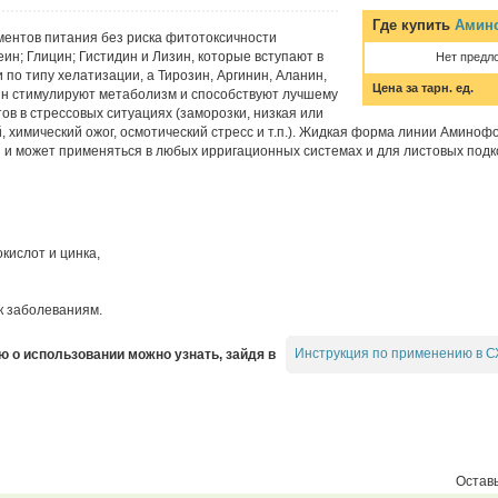
Где купить
Амин
ментов питания без риска фитотоксичности
ин; Глицин; Гистидин и Лизин, которые вступают в
Нет предл
по типу хелатизации, а Тирозин, Аргинин, Аланин,
Цена за тарн. ед.
ин стимулируют метаболизм и способствуют лучшему
в в стрессовых ситуациях (заморозки, низкая или
, химический ожог, осмотический стресс и т.п.). Жидкая форма линии Аминоф
 и может применяться в любых ирригационных системах и для листовых подк
кислот и цинка,
к заболеваниям.
Инструкция по применению в С
о использовании можно узнать, зайдя в
Оставь