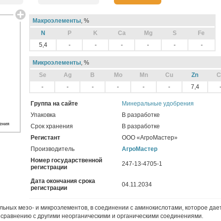
Макроэлементы
, %
N
P
K
Ca
Mg
S
Fe
5,4
-
-
-
-
-
-
Микроэлементы
, %
Sе
Ag
B
Mo
Mn
Cu
Zn
C
-
-
-
-
-
-
7,4
Группа на сайте
Минеральные удобрения
Упаковка
В разработке
ения
Срок хранения
В разработке
Регистант
ООО «АгроМастер»
Производитель
АгроМастер
Номер государственной
247-13-4705-1
регистрации
Дата окончания срока
04.11.2034
регистрации
льных мезо- и микроэлементов, в соединении с аминокислотами, которое дае
сравнению с другими неорганическими и органическими соединениями.