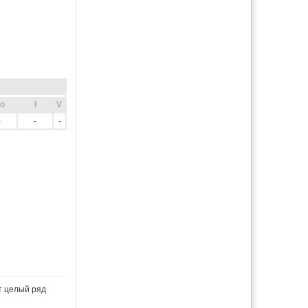
o
I
V
-
-
-
т целый ряд