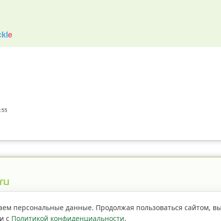
kl
e
:55
истрация пестицидов
Правила сайта
О проекте
аем персональные данные. Продолжая пользоваться сайтом, в
ии с
Политикой конфиденциальности
.
Если не