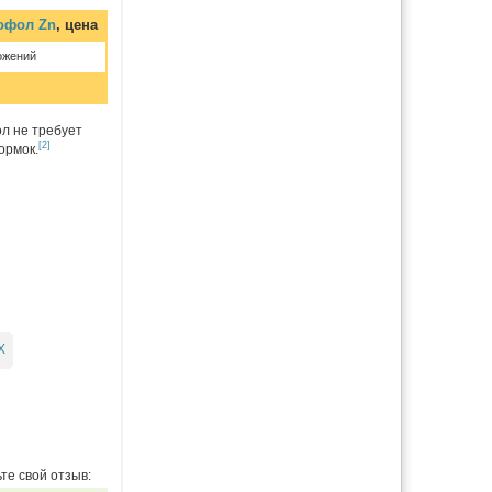
офол Zn
, цена
ожений
ол не требует
[2]
ормок.
Х
те свой отзыв: