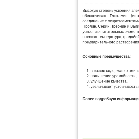
Высокую степень усвоения эле
обеспечивают: Глютамин; Цисте
соединение с микроэлементами 
Пролин, Серин, Треонин и Вал
усвоению питательных элементо
высокая температура, градобой
предварительного растворения
Основные преимущества
:
высокое содержание амино
повышение урожайности,
улучшение качества,
увеличивает устойчивость 
Более подробную информацию 