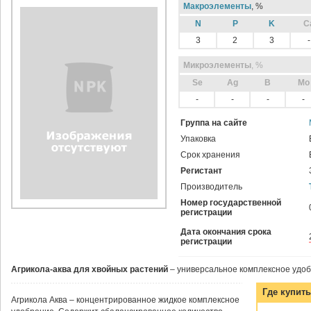
Макроэлементы
, %
N
P
K
C
3
2
3
-
Микроэлементы
, %
Sе
Ag
B
Mo
-
-
-
-
Группа на сайте
Упаковка
Срок хранения
Регистант
Производитель
Номер государственной
регистрации
Дата окончания срока
регистрации
Агрикола-аква для хвойных растений
– универсальное комплексное удоб
Где купит
Агрикола Аква – концентрированное жидкое комплексное