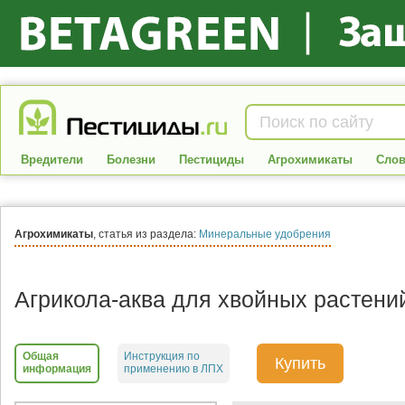
Вредители
Болезни
Пестициды
Агрохимикаты
Слов
Агрохимикаты
, статья из раздела:
Минеральные удобрения
Агрикола-аква для хвойных растени
Общая
Инструкция по
Купить
информация
применению в ЛПХ