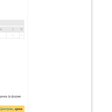
o
I
V
-
-
-
цинка (в форме
Цинтрак
, цена