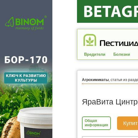
Вредители
Болезни
Агрохимикаты
, статья из разд
ЯраВита Цинтр
Общая
Купит
информация