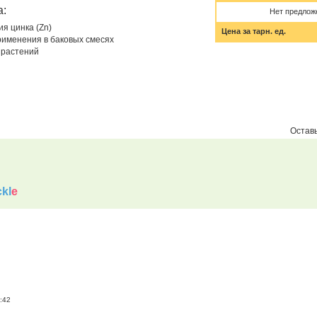
а:
Нет предлож
я цинка (Zn)
Цена за тарн. ед.
именения в баковых смесях
 растений
Оставь
kl
e
:42