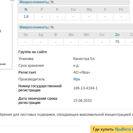
Макроэлементы
, %
N
P
K
Ca
Mg
S
Fe
1,8
-
-
-
-
-
-
Микроэлементы
, %
Sе
Ag
B
Mo
Mn
Cu
Zn
C
-
-
-
-
-
-
70
Группа на сайте
Упаковка
Канистра 5л.
ения
Срок хранения
н.д.
Регистант
АО «Яра»
Производитель
Яра
Номер государственной
186-13-4184-1
регистрации
Дата окончания срока
15.08.2033
регистрации
брение для листовых подкормок, обладающее максимальной концентрацией 
Где купить
ЯраВита 