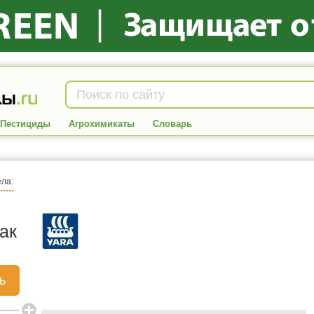
Пестициды
Агрохимикаты
Словарь
ела:
ак
ь