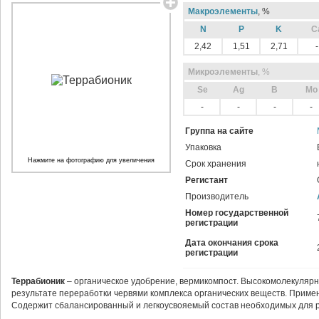
Макроэлементы
, %
N
P
K
C
2,42
1,51
2,71
-
Микроэлементы
, %
Sе
Ag
B
Mo
-
-
-
-
Группа на сайте
Упаковка
Нажмите на фотографию для увеличения
Срок хранения
Регистант
Производитель
Номер государственной
регистрации
Дата окончания срока
регистрации
Террабионик
– органическое удобрение, вермикомпост. Высокомолекулярн
результате переработки червями комплекса органических веществ. Примен
Содержит сбалансированный и легкоусвояемый состав необходимых для р