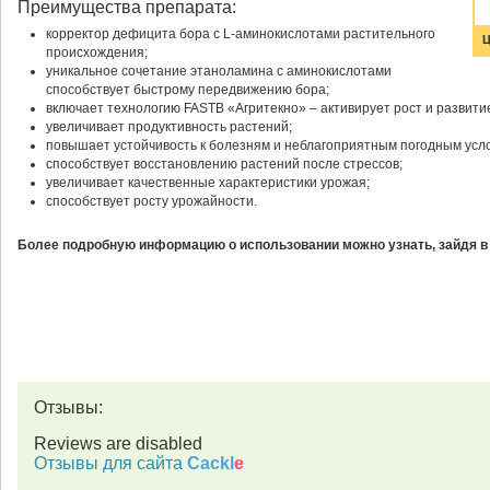
Преимущества препарата:
корректор дефицита бора с L-аминокислотами растительного
Ц
происхождения;
уникальное сочетание этаноламина с аминокислотами
способствует быстрому передвижению бора;
включает технологию FASTB «Агритекно» – активирует рост и развити
увеличивает продуктивность растений;
повышает устойчивость к болезням и неблагоприятным погодным усл
способствует восстановлению растений после стрессов;
увеличивает качественные характеристики урожая;
способствует росту урожайности.
Более подробную информацию о использовании можно узнать, зайдя в
Отзывы:
Reviews are disabled
Отзывы для сайта
Cackl
e