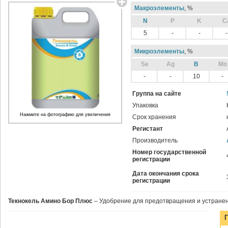
Макроэлементы
, %
N
P
K
C
5
-
-
-
Микроэлементы
, %
Sе
Ag
B
Mo
-
-
10
-
Группа на сайте
Упаковка
Нажмите на фотографию для увеличения
Срок хранения
Регистант
Производитель
Номер государственной
регистрации
Дата окончания срока
регистрации
Текнокель Амино Бор Плюс
– Удобрение для предотвращения и устранен