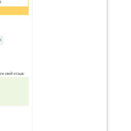
й
Х
те свой отзыв: