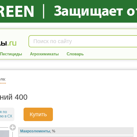
Пестициды
Агрохимикаты
Словарь
ела:
ний 400
я по
Купить
ю в СХ
Макроэлементы
, %