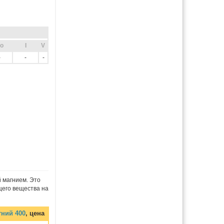
o
I
V
-
-
-
 магнием. Это
щего вещества на
гний 400
, цена