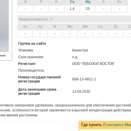
N
P
K
Ca
Mg
S
Fe
-
-
-
1,4
25
-
-
Микроэлементы
, %
Sе
Ag
B
Mo
Mn
Cu
Zn
C
-
-
-
-
-
-
-
Группа на сайте
Упаковка
Канистра
ения
Срок хранения
н.д.
Регистант
ООО "ЛЕБОЗОЛ ВОСТОК"
Производитель
Номер государственной
608-13-4821-1
регистрации
Дата окончания срока
13.09.2030
регистрации
ктивное некорневое удобрение, предназначенное для обеспечения растений
ензия, особенности которой заключаются в высокой концентрации действую
нии магния растением.
Где купить
Л-экспресс-Ма