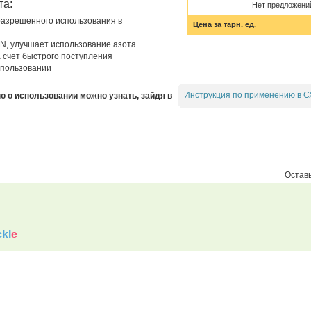
та:
Нет предложени
 разрешенного использования в
Цена за тарн. ед.
N, улучшает использование азота
 счет быстрого поступления
спользовании
Инструкция по применению в С
о использовании можно узнать, зайдя в
Оставь
kl
e