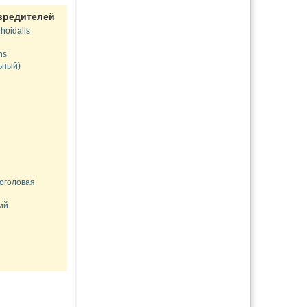
вредителей
hoidalis
ns
ьный)
оголовая
ий