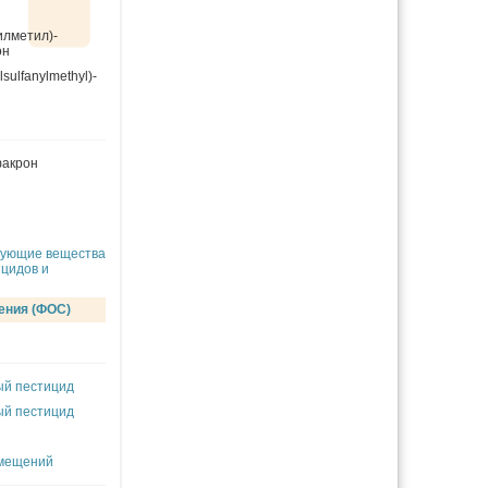
лметил)-
он
sulfanylmethyl)-
акрон
вующие вещества
ицидов и
ения (ФОС)
ый пестицид
ый пестицид
омещений