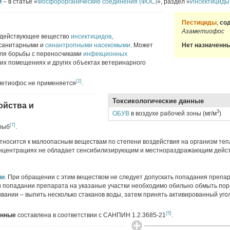
и
– в статье «
Фосфорорганические соединения (ФОС)
», раздел «
Инсектициды
Пестициды
,
со
Азаметиофос
 действующее вещество
инсектицидов
,
 санитарными и
синантропными насекомыми
. Может
Нет назначенн
для борьбы с переносчиками
инфекционных
ких помещениях и других объектах ветеринарного
[2]
метиофос не применяется
.
Токсикологические данные
ойства и
3
ОБУВ
в воздухе рабочей зоны (мг/м
)
[7]
 рыб
.
тносится к малоопасным веществам по степени воздействия на организм те
онцентрациях не обладает сенсибилизирующим и местнораздражающим дейс
ии
. При обращении с этим веществом не следует допускать попадания препар
ри попадании препарата на указаные участки необходимо обильно обмыть по
вании – выпить несколько стаканов воды, затем принять активированный уго
[5]
анные
составлена в соответствии с САНПИН 1.2.3685-21
.