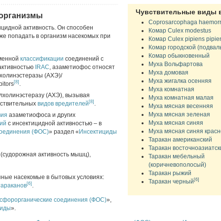
Чувствительные виды 
 организмы
Coprosarcophaga haemorr
цидной активность. Он способен
Комар Culex modestus
акже попадать в организм насекомых при
Комар Culex pipiens pipie
Комар городской (подвал
Комар обыкновенный
еменной
классификации
соединений с
Муха Вольфартова
активностью
IRAC
, азаметиофос относят
Муха домовая
лхолинэстеразы (АХЭ)/
Муха жигалка осенняя
[8]
bitors
.
Муха комнатная
холинэстеразу (АХЭ), вызывая
Муха комнатная малая
[8]
вствительных
видов
вредителей
.
Муха мясная весенняя
Муха мясная зеленая
вия
азаметиофоса и других
Муха мясная синяя
ий
с инсектицидной активностью – в
Муха мясная синяя красн
оединения (ФОС)
» раздел «
Инсектициды
Таракан американский
Таракан восточноазиатск
 (судорожная активность мышц),
Таракан мебельный
(коричневополосый)
Таракан рыжий
пные насекомые в бытовых условиях:
[6]
Таракан черный
[6]
тараканов
.
сфорорганические соединения (ФОС)
»,
циды
».