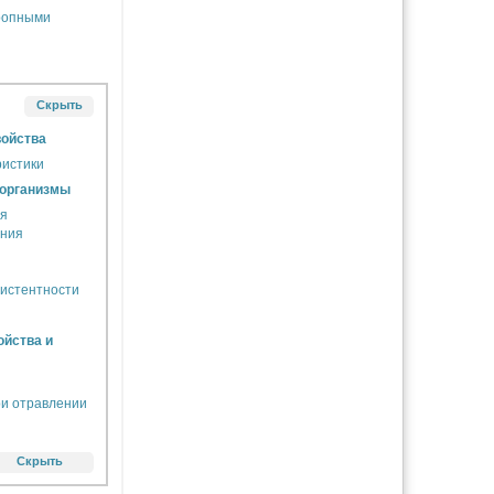
ропными
Скрыть
войства
ристики
 организмы
ия
ния
ы
истентности
ойства и
и отравлении
Скрыть