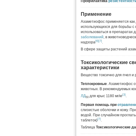
Профилактика
резистентност
Применение
Азаметиофос применяется как
использующихся для борьбы с
использоваться в препаратах 
заболеваний
, в животноводчес
[6]
[7]
надзора
.
В сфере защиты растений аза
Токсикологические св
характеристики
Вещество токсично для пчел и
Теплокровные
. Азаметиофос о
животных. В рекомендуемых к
[3]
ЛД
для крыс 1180 мг/кг
.
50
Первая помощь при
отравлен
слизистые оболочки и кожу. П
водой. При случайном проглаты
[7]
таблеток)
.
Таблица
Токсикологические д