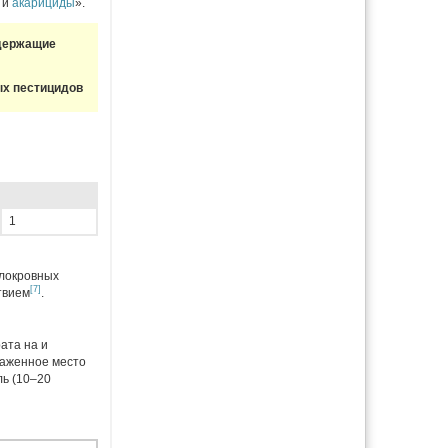
и
акарициды
».
держащие
ых пестицидов
1
плокровных
[7]
твием
.
ата на и
раженное место
ль (10–20