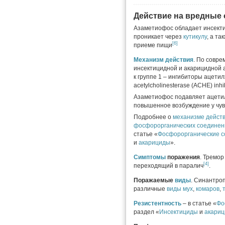
Действие на вредные
Азаметиофос обладает инсекти
проникает через
кутикулу
, а т
[6]
приеме пищи
Механизм действия
. По совр
инсектицидной и акарицидной 
к группе 1 – ингибиторы ацети
acetylcholinesterase (ACHE) inhi
Азаметиофос подавляет ацетил
повышенное возбуждение у чу
Подробнее о
механизме дейст
фосфорорганических соединен
статье «
Фосфорорганические с
и
акарициды
».
Симптомы
поражения
. Тремор
[4]
переходящий в паралич
.
Поражаемые
виды
. Синантро
различные
виды
мух
,
комаров
,
Резистентность
– в статье «
Фо
раздел «
Инсектициды
и
акари