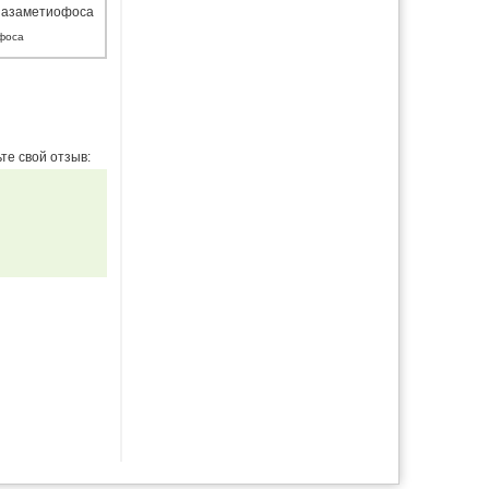
фоса
те свой отзыв: