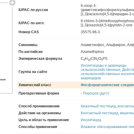
6-хлор-3-
IUPAC по русски
(диметоксифосфорилсульфани
[1,3]оксазоло[4,5-b]пиридин-2-
6-chloro-3-(dimethoxyphosphoryl
IUPAC по англ.
[1,3]oxazolo[4,5-b]pyridin-2-one
Номер CAS
35575-96-3
Синонимы
Азаметиофос
,
Альфакрон
,
Алф
По английски
Azamethiphos
Эмпирическая формула
С
Н
СlN
O
PS
9
10
2
5
Инсектициды и акарициды
сельскохозяйственные
,
Дейст
Группа на сайте
сельскохозяйственных инсект
акарицидов
ения
Химический класс
Фосфорорганические соедин
Препаративная форма
-
Порошок (дуст)
Способ проникновения
Кишечный пестицид
,
контактн
Действие на организмы
Контактный пестицид
,
кишечн
Цель и область применения
Инсектицид
Способы применения
Влажное обеззараживание п