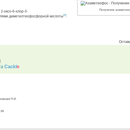
Получение азаметио
2-оксо-6-хлор-3-
[6]
олями диметилтиофосфорной кислоты
.
Оставь
d
та
Cackl
e
ровская П.И.
:36