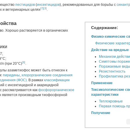
вещество
пестицидов
(
инсектицидов
), рекомендованных для борьбы с
синант
[7]
[3]
х и ветеринарных целях
.
войства
Содержание:
во. Хорошо растворяется в органических
Физико-химические с
Физические характе
тики
Действие на вредные
7;
Механизм действ
9°С;
Симптомы пораже
[6]
г/л (при 20°С)
.
Поражаемые вид
улы азаметиофос может быть отнесен к
Резистентность
м:
пиридины
,
хлорорганические соединения
Профилактика рез
единения (ФОС)
. В рамках
классификации
Применение
ий с инсектицидной и акарицидной
Токсикологические св
с рассматривается как
фосфорорганическое
характеристики
 он является производным тиофосфорной
Теплокровные
Первая помощь пр
Получение