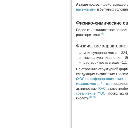
Азаметиофос
– действующее 
насекомыми
в бытовых условия
Физико-химические с
Белое кристаллическое вещест
[6]
растворителях
.
Физические характерис
молекулярная масса – 324,
темпратура плавления – 8
растворимость в воде –1,1 
По строению структурной форм
следующим химическим класса
(ХОС)
,
фосфорорганические со
механизмов действия
соединен
активностью
IRAC
. азаметиофо
соединение (ФОС)
, поскольку
[8]
[9]
кислоты
.