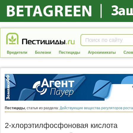
Вредители
Болезни
Пестициды
Агрохимикаты
Слов
Пестициды
, статья из раздела:
Действующие вещества регуляторов роста
2-хлорэтилфосфоновая кислота