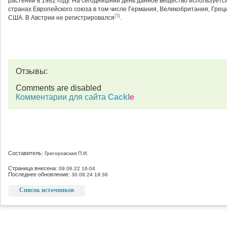
растений в 1982 году. На сегодняшний день данное вещество используетс
странах Европейского союза в том числе Германия, Великобритания, Греци
[5]
США. В Австрии не регистрировался
.
Отзывы:
Comments are disabled
Комментарии для сайта
Cackl
e
Составитель:
Григоровская П.И.
Страница внесена:
09.06.22 16:04
Последнее обновление:
30.08.24 19:36
Список источников