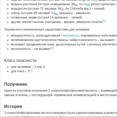
50
водные растения (острая семидневная ЭК
, по
виду
ряска горбатая) 
50
водоросли (острая 72 часовая ЭК
, по Chlorella spp.) – низкий;
50
пчелы (острая 48 часовая
ЛД
, орально) – умеренно;
50
почвенные черви (острая 14-дневная) – низкий;
[5]
другие членистоногие (наездник) – вредно, умеренно опасен
.
Токсиколого-гигиеническая характеристики для человека:
концерогеность, репродуктивная
токсичность
, эндокринные заболеван
ингибирование ацетилхолинэстеразы, нейротоксичность – вызывает;
вызывает раздражение кожи, дыхательных путей, слизисых оболочек 
[5]
мутагенность – не вызвает
.
Класс опасности
для человека – 2 или 3;
[1]
для пчел – 3
.
Получение
Один из способов получения 2-хлорэтилфосфоновой кислоты – взаимодей
окисью этилена, с последующей термической изомеризацией и кислотным
История
2-хлорэтилфосфоновая кислота впервые была зарегистрирована в качест