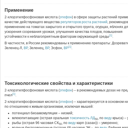
Применение
2-хлорэтилфосфоновая кислота (
этефон
) в сфере защиты растений приме
качестве действующего вещества
регуляторов роста растений
, рекомендов
применению на томатах закрытого и открытого грунта, огурцах, яблонях д
ускорения созревания урожая, улучшения качества плодов, повышения
[1]
устойчивости к неблагоприятным факторам окружающей среды
.
В частности, в России рекомендованы к применению препараты: Дозреват
[1]
Зеленец-Л,
ВР
, Зеленец,
ВР
, Эсфон,
ВР
.
Токсикологические свойства и характеристики
2-хлорэтилфосфоновая кислота (
этефон
) – в рекомендуемых дозах не пре
[1]
пчел
.
2-хлорэтилфосфоновая кислота (
этефон
) – характеризуется в основном 
по отношению к живым организмам, исключая мышей:
потенциал биоаккомуляции – низкий;
млекопитающие (острая оральная
токсичность
ЛД
, по
виду
крыса) – 
50
рыбы (острая 96 часовая СК
, по
виду
карп (сазан)) – умеренно;
50
водные беспозвоночные (острая 48 часовая ЭК
, по
виду
Дафния магн