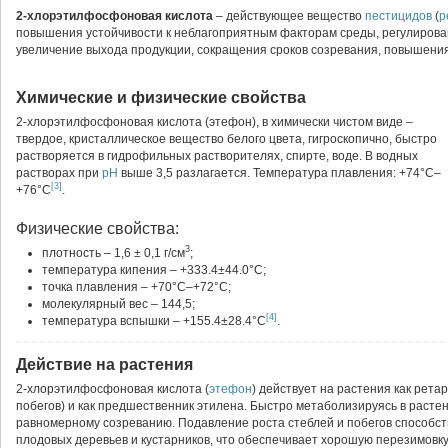
2-хлорэтилфосфоновая кислота
– действующее вещество
пестицидов
(
р
повышения устойчивости к неблагоприятным факторам среды, регулирова
увеличение выхода продукции, сокращения сроков созревания, повышени
Химические и физические свойства
2-хлорэтилфосфоновая кислота (этефон), в химически чистом виде
–
твердое, кристаллическое вещество белого цвета, гигроскопично, быстро
растворяется в гидрофильных растворителях, спирте, воде. В водных
растворах при
pH
выше 3,5 разлагается. Температура плавления: +74°C–
[3]
+76°C
.
Физические свойства:
3
плотность – 1,6 ± 0,1 г/см
;
температура кипения – +333.4±44.0°C;
точка плавления – +70°C–+72°C;
молекулярный вес – 144,5;
[4]
температура вспышки – +155.4±28.4°C
.
Действие на растения
2-хлорэтилфосфоновая кислота (
этефон
) действует на растения как рет
побегов) и как предшественник этилена. Быстро метаболизируясь в расте
равномерному созреванию. Подавление роста стеблей и побегов способс
плодовых деревьев и кустарников, что обеспечивает хорошую перезимовк