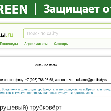
Пестициды
Агрохимикаты
Словарь
в:
Вредители ягодных культур
,
Вредители виноградной лозы
,
Вредители плодо
емечковых культур
,
Вредители плодовых культур
,
Вредители леса
грушевый) трубковёрт