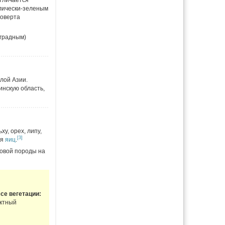
отличается
ллически-зеленым
коверта
оградным)
лой Азии.
инскую область,
у, орех, липу,
[3]
ия
яиц
.
мовой породы на
се вегетации:
ктный