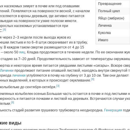
Превращение
ых насекомых зимует в почве или под опавшими
тений. Появляются на поверхности весной, с началом
Полный цикл
еселяются в кроны деревьев, где активно питаются
Яйцо (эмбрион)
выедая на поверхности узкие полоски мякоти.
Личинка
зрослых насекомых устанавливается при
[6]
C.
Куколка
я через 2–3 недели после выхода жуков из
Имаго
шки листьев и по 6–8 штук сворачивает их в трубку,
. В каждом таком свертке размещается от 4 до 15
 – около 50
яиц
. Кладка продолжается в течение недели. По ее окончании жу
стадию за 7–20 дней. Продолжительность зависит от температуры окружаю
вертка и некоторое время питается увядшими листьями «сигары». Вскоре све
Личинки
продолжают питание опавшей листвой, находясь внутри свернутой т
периода
личинки
углубляются в почву на глубину от 3 до 10 см. Там они делаю
[6]
енных выделений, в которых и происходит окукливание.
[3]
 колыбельке до сентября-октября.
емляных колыбелек осенью.Большая часть остается в почве и под листьями н
ерхность и питаются почками и листвой на деревьях. Встречаются случаи ухо
[6]
бельки.
льность стадий развития грушевого трубковерта неоднородна.
Генерация
годи
кие виды