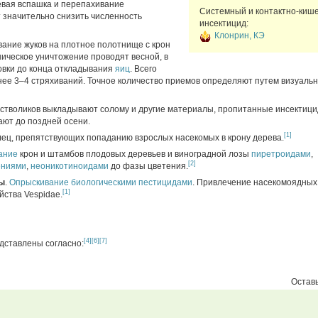
вая вспашка и перепахивание
Системный и контактно-киш
 значительно снизить численность
инсектицид:
Клонрин, КЭ
вание жуков на плотное полотнище с крон
ическое уничтожение проводят весной, в
овки до конца откладывания
яиц
. Всего
нее 3–4 стряхиваний. Точное количество приемов определяют путем визуаль
г стволиков выкладывают солому и другие материалы, пропитанные инсектиц
ают до поздней осени.
[1]
ец, препятствующих попаданию взрослых насекомых в крону дерева.
ание
крон и штамбов плодовых деревьев и виноградной лозы
пиретроидами
,
[2]
ениями
,
неоникотиноидами
до фазы цветения.
ы
.
Опрыскивание
биологическими пестицидами
. Привлечение насекомоядных 
[1]
йства Vespidae.
[4]
[6]
[7]
дставлены согласно:
Оставь