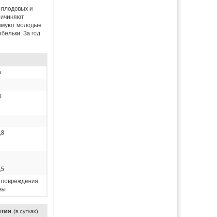
 плодовых и
ричиняют
Зимуют молодые
бельки. За год
5
0
,8
,5
 повреждения
вы
ития
(в сутках)