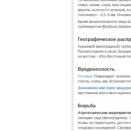
По внешним признакам (морфоло
темно-синим, слабо блестящим 
верхом, золотисто-зеленым, з
тополевого – 4,5–6 мм. Основн
Кроме вышеописанного вида вст
трубковертом (Byctiscus betulae
Географическое расп
Грушевый (виноградный) трубко
Распространен в лесах Западно
на востоке – Юго-Восточный Ал
Вредоносность
Полифаг
. Повреждает зеленую 
тополь, осину, иву. Встречает
Экономический порог вредон
протяжении всего вегетационно
Борьба
Агротехнические мероприяти
закладки сада (виноградника)
почвы на территориях, достат
плодовых насаждений. Своевре