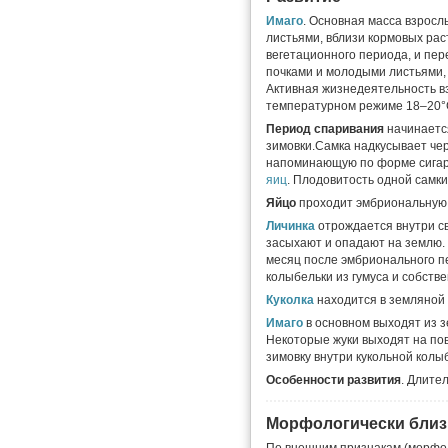
Имаго
. Основная масса взросл
листьями, вблизи кормовых рас
вегетационного периода, и пер
почками и молодыми листьями, 
Активная жизнедеятельность в
температурном режиме 18–20°
Период спаривания
начинаетс
зимовки.Самка надкусывает чере
напоминающую по форме сигару
яиц
. Плодовитость одной самки
Яйцо
проходит эмбриональную 
Личинка
отрождается внутри с
засыхают и опадают на землю.
месяц после эмбрионального 
колыбельки из гумуса и собств
Куколка
находится в земляной
Имаго
в основном выходят из з
Некоторые жуки выходят на пов
зимовку внутри кукольной колы
Особенности развития
. Длите
Морфологически близ