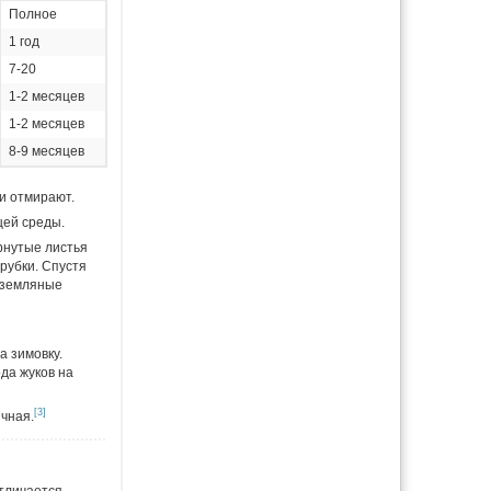
Полное
1 год
7-20
1-2 месяцев
1-2 месяцев
8-9 месяцев
ки отмирают.
щей среды.
рнутые листья
рубки. Спустя
т земляные
а зимовку.
да жуков на
[3]
чная.