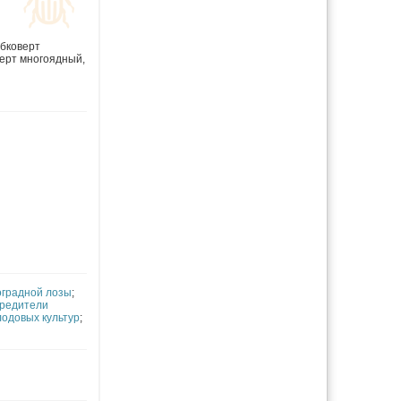
убковерт
верт многоядный
,
оградной лозы
;
редители
одовых культур
;