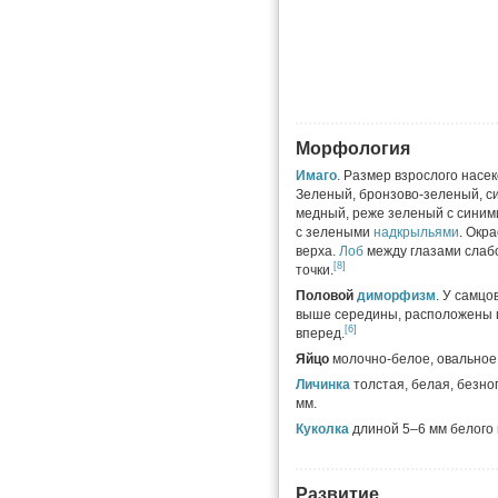
Морфология
Имаго
. Размер взрослого насек
Зеленый, бронзово-зеленый, с
медный, реже зеленый с сини
с зелеными
надкрыльями
. Окр
верха.
Лоб
между глазами слабо
[8]
точки.
Половой
диморфизм
. У самцо
выше середины, расположены 
[6]
вперед.
Яйцо
молочно-белое, овальное,
Личинка
толстая, белая, безног
мм.
Куколка
длиной 5–6 мм белого 
Развитие