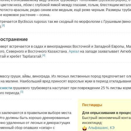
гии) к описываемому виду близок Трубковерт тополевый (Byctiscus populi), 
цветом низа, лбом с глубокой ямкой между глазами, голым, блестящим мета
олотисто-красным, редко синим или медным, ещё реже черным. Размеры труб
ое кормовое растение – осина.
речается Byctiscus rugosus так же сходный по морфологии с Грушевым (вин
[8]
).
ространение
верт встречается в садах и виноградниках Восточной и Западной Европы, Ма
го, Северного и Восточного Казахстана.
Ареал
на западе захватывает Актюб
[4]
тай и хребет Тарбагатай.
массу груши, айвы, винограда. Из лесных лиственных пород предпочитает ольх
ся на малине. Наибольший вред приносят взрослые жуки в период откладыван
осности
грушевого трубковерта наступает при повреждении 25 % листвы кор
[5]
го периода.
Пестициды
я
заключаются в правильном выборе места
Для опрыскивания в процес
. Это должны быть хорошо дренированные
Быстрый экономичный конта
очно удаленных от лесных и дикорастущих
инсектицид:
менный сбор опавших «сигар» с
Альфашанс, КЭ