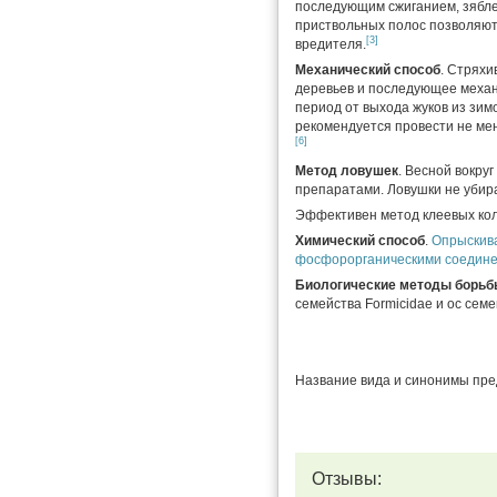
последующим сжиганием, зябле
приствольных полос позволяют
[3]
вредителя.
Механический способ
. Стряхи
деревьев и последующее механ
период от выхода жуков из зим
рекомендуется провести не ме
[6]
Метод ловушек
. Весной вокру
препаратами. Ловушки не убир
Эффективен метод клеевых кол
Химический способ
.
Опрыскив
фосфорорганическими соедин
Биологические методы борьб
семейства Formicidae и ос семе
Название вида и синонимы пре
Отзывы: