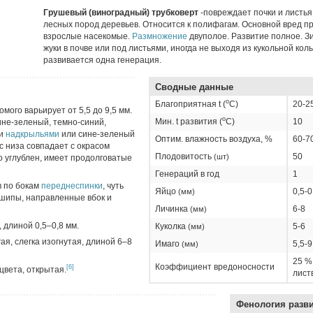
Грушевый (виноградный) трубковерт
-повреждает почки и листья
лесных пород деревьев. Относится к полифагам. Основной вред п
взрослые насекомые.
Размножение
двуполое. Развитие полное. 
жуки в почве или под листьями, иногда не выходя из кукольной колы
развивается одна генерация.
Сводные данные
о
Благоприятная t (
C)
20-2
омого варьирует от 5,5 до 9,5 мм.
о
Мин. t развития (
C)
10
ине-зеленый, темно-синий,
ми
надкрыльями
или сине-зеленый
Оптим. влажность воздуха, %
60-7
ас низа совпадает с окрасом
Плодовитость
50
(шт)
 углублен, имеет продолговатые
Генераций в год
1
в по бокам
переднеспинки
, чуть
Яйцо
0,5-0
(мм)
шипы, направленные вбок и
Личинка
6-8
(мм)
 длиной 0,5–0,8 мм.
Куколка
5-6
(мм)
ая, слегка изогнутая, длиной 6–8
Имаго
5,5-9
(мм)
25 %
Коэффициент вредоносности
[6]
цвета, открытая.
лист
Фенология разв