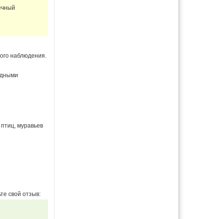
ечный
ного наблюдения.
идными
птиц, муравьев
те свой отзыв: