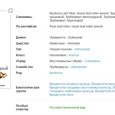
Byctiscus alni Mull
,
Hazel leaf roller weevil
,
Тр
Синонимы
грушевый
,
Трубковерт виноградный
,
Трубко
Трубковерт березовый
По английски
Pear leaf roller; hazel leaf roller weevil
Домен
Эукариоты -
Eukaryota
Царство
Животные -
Animalia
Тип
Членистоногие -
Arthropoda
Класс
Насекомые -
Insecta
Отряд
Жесткокрылые (Жуки) -
Coleoptera
Семейство
Трубковерты -
Attelabidae
Род
Byctiscus
Вредители ягодных культур
;
Вредители вин
ения
Биологическая
Вредители плодовых косточковых культур
;
В
группа
плодовых семечковых культур
;
Вредители пл
Вредители леса
Особые
Распространенный вид
отметки