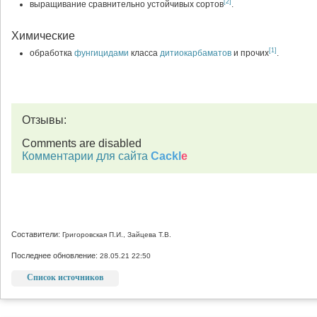
[2]
выращивание сравнительно устойчивых сортов
.
Химические
[1]
обработка
фунгицидами
класса
дитиокарбаматов
и прочих
.
Отзывы:
Comments are disabled
Комментарии для сайта
Cackl
e
Составители:
Григоровская П.И., Зайцева Т.В.
Последнее обновление:
28.05.21 22:50
Список источников