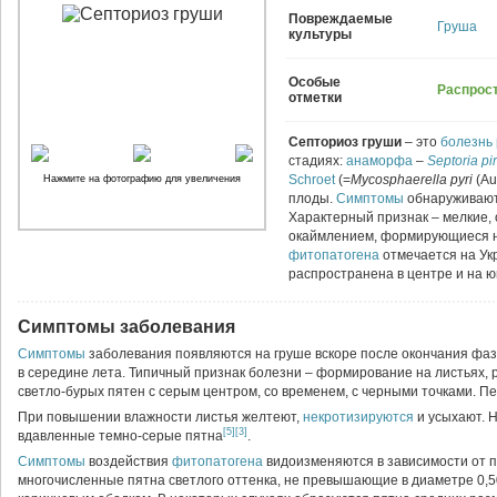
Повреждаемые
Груша
культуры
Особые
Распрос
отметки
Септориоз груши
– это
болезнь
стадиях:
анаморфа
–
Septoria
pi
Schroet
(=
Mycosphaerella
pyri
(Au
Нажмите на фотографию для увеличения
плоды.
Симптомы
обнаруживаютс
Характерный признак – мелкие,
окаймлением, формирующиеся на
фитопатогена
отмечается на Ук
распространена в центре и на ю
Симптомы заболевания
Симптомы
заболевания появляются на груше вскоре после окончания фа
в середине лета. Типичный признак болезни – формирование на листьях, р
светло-бурых пятен с серым центром, со временем, с черными точками. 
При повышении влажности листья желтеют,
некротизируются
и усыхают. 
[5]
[3]
вдавленные темно-серые пятна
.
Симптомы
воздействия
фитопатогена
видоизменяются в зависимости от 
многочисленные пятна светлого оттенка, не превышающие в диаметре 0,5