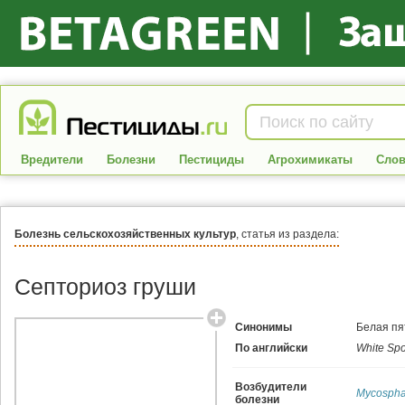
Вредители
Болезни
Пестициды
Агрохимикаты
Слов
Болезнь сельскохозяйственных культур
, статья из раздела:
Септориоз груши
Синонимы
Белая пя
По английски
White Spo
Возбудители
Mycosphae
болезни