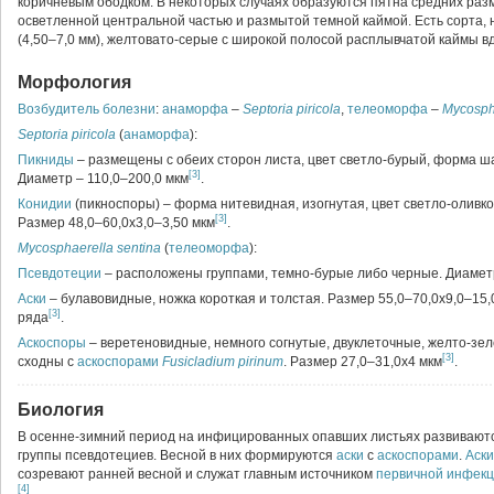
коричневым ободком. В некоторых случаях образуются пятна средних разме
осветленной центральной частью и размытой темной каймой. Есть сорта,
(4,50–7,0 мм), желтовато-серые с широкой полосой расплывчатой каймы в
Морфология
Возбудитель болезни
:
анаморфа
–
Septoria
piricola
,
телеоморфа
–
Mycosph
Septoria
piricola
(
анаморфа
):
Пикниды
– размещены с обеих сторон листа, цвет светло-бурый, форма ш
[3]
Диаметр – 110,0–200,0 мкм
.
Конидии
(пикноспоры) – форма нитевидная, изогнутая, цвет светло-оливк
[3]
Размер 48,0–60,0х3,0–3,50 мкм
.
Mycosphaerella
sentina
(
телеоморфа
):
Псевдотеции
– расположены группами, темно-бурые либо черные. Диамет
Аски
– булавовидные, ножка короткая и толстая. Размер 55,0–70,0х9,0–15,
[3]
ряда
.
Аскоспоры
– веретеновидные, немного согнутые, двуклеточные, желто-зе
[3]
сходны с
аскоспорами
Fusicladium pirinum
. Размер 27,0–31,0х4 мкм
.
Биология
В осенне-зимний период на инфицированных опавших листьях развивают
группы псевдотециев. Весной в них формируются
аски
с
аскоспорами
.
Аски
созревают ранней весной и служат главным источником
первичной инфек
[4]
.