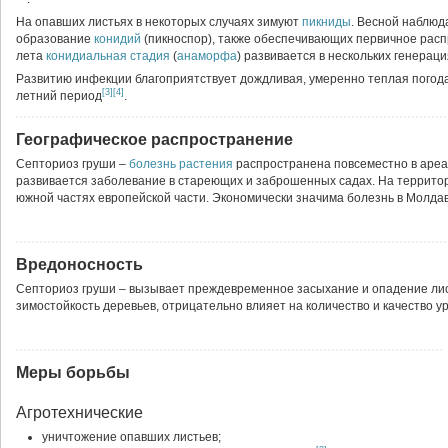
На опавших листьях в некоторых случаях зимуют
пикниды
. Весной наблюд
образование
конидий
(пикноспор), также обеспечивающих первичное расп
лета
конидиальная стадия
(
анаморфа
) развивается в нескольких генераци
Развитию инфекции благоприятствует дождливая, умеренно теплая погода
[3]
[4]
летний период
.
Географическое распространение
Септориоз груши
–
болезнь растения
распространена повсеместно в ареа
развивается заболевание в стареющих и заброшенных садах.
На террито
южной частях европейской части. Экономически значима болезнь в Молдав
Вредоносность
Септориоз груши
– вызывает преждевременное засыхание и опадение лис
зимостойкость деревьев, отрицательно влияет на количество и качество у
Меры борьбы
Агротехнические
уничтожение опавших листьев;