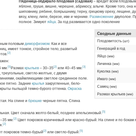
Пяденица-обдирало плодовая (садовая)
– вредит всем плодовым
яблоне, груше, вишне, черешне, абрикосу, алыче. Кроме того, она 
шиповнику, рябине, боярышнику, терну, грецкому ореху, лещине, дубу
вязу, клену, липе, березе, иве и чернике.
Размножение
двуполое. 
полное. Зимуют
яйца
. За год развивается одно поколение
Сводные данные
Плодовитость
(шт)
енным половым
диморфизмом
. Как и все
Генераций в год
иц, имеет тонкое, стройное тело, развитый
[2]
тов.
Яйцо
(мм)
ажен:
Личинка
(мм)
[5]
[2]
[3]
 мм.
Размах
крыльев
– 30–35
или 40–45 мм.
Куколка
(мм)
 треугольные, светло-желтые, с двумя
линиями, окаймляющими светлое срединное поле.
Имаго
(мм)
ное пятно. Задние
крылья
закругленные, бело-
Самец
(мм)
окрыты пыльцой темно-бурого оттенка.
Окраска
Размах крыльев
(мм)
тая. На спине и
брюшке
черные пятна. Спина
[5]
альная. Цвет сначала желто-белый, позднее апельсиновый.
[2]
0–35 мм.
Цвет покровов коричневый или красно-бурый. На спине и по бокам
[2]
я.
[2]
[5]
вет покровов темно-бурый
или светло-бурый.