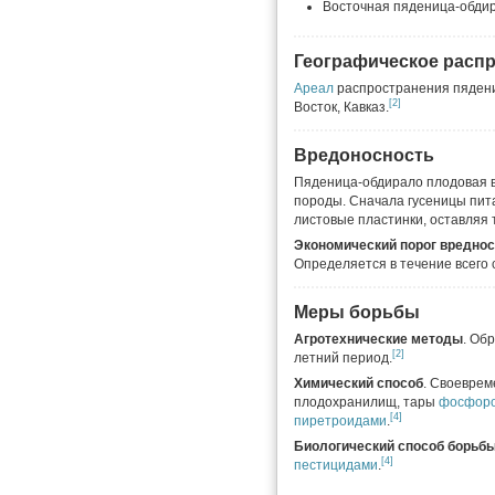
Восточная пяденица-обдир
Географическое расп
Ареал
распространения пядени
[2]
Восток, Кавказ.
Вредоносность
Пяденица-обдирало плодовая 
породы. Сначала гусеницы пит
листовые пластинки, оставляя 
Экономический порог вредно
Определяется в течение всего 
Меры борьбы
Агротехнические методы
. Об
[2]
летний период.
Химический способ
. Своевре
плодохранилищ, тары
фосфоро
[4]
пиретроидами
.
Биологический способ борьб
[4]
пестицидами
.