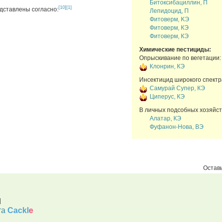
Битоксибациллин, П
[10]
[1]
дставлены согласно:
Лепидоцид, П
Фитоверм, KЭ
Фитоверм, КЭ
Фитоверм, КЭ
Химические пестициды:
Опрыскивание по вегетации:
Клонрин, КЭ
Инсектицид широкого спектр
Самурай Супер, КЭ
Циперус, КЭ
В личных подсобных хозяйст
Алатар, КЭ
Фуфанон-Нова, ВЭ
Оставь
d
та
Cackl
e