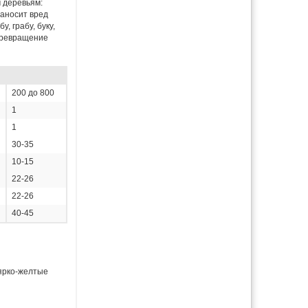
 деревьям:
наносит вред
, грабу, буку,
Превращение
200 до 800
1
1
30-35
10-15
22-26
22-26
40-45
 ярко-желтые