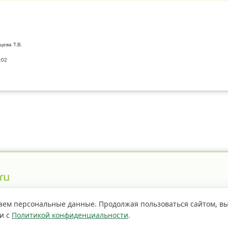
цева Т.В.
:02
истрация пестицидов
Правила сайта
О проекте
аем персональные данные. Продолжая пользоваться сайтом, в
ии с
Политикой конфиденциальности
.
Если не
страницы сайта доступно