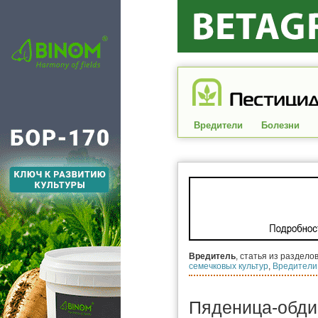
Вредители
Болезни
Вредитель
, статья из раздело
семечковых культур
,
Вредители
Пяденица-обди