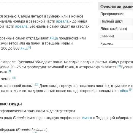
Фенология разв
Превращение
ся осенью. Самцы летают в сумерки или в ночное
 начала ноября в северной части
ареала
и до конца
Полный цикл
ной части
ареала
. Бескрылые самки сидят на стволах
Яйцо (эмбрион)
Личинка
воренные самки откладывают
яйца
поодиночке или
азухи веток или на почки, в трещины коры и
Куколка
[6]
 200 до 800
яиц
.
 в апреле. Гусеницы объедают почки, молодые плоды и листья. Живут разро
[5]
глубине 20–25 см формируют земляной кокон, в котором окукливаются.
Гусени
[6]
июня.
[5]
 земле.
[2]
ется ранней осенью.
Днем самцы прячутся в опавших листьях, в сумерки и 
[9]
на стволы и ветви деревьев, где после оплодотворения откладывают
яйца
.
кие виды
рфологическим признакам виде отсутствуют.
из рода
Erannis
, имеющие сходную морфологию
имаго
с Пяденицей-обдирало
бдирало (
Erannis declinans
),