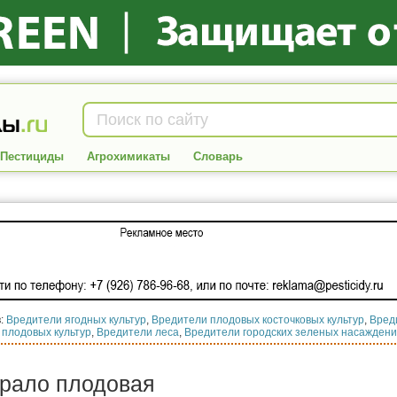
Пестициды
Агрохимикаты
Словарь
в:
Вредители ягодных культур
,
Вредители плодовых косточковых культур
,
Вред
 плодовых культур
,
Вредители леса
,
Вредители городских зеленых насажден
рало плодовая