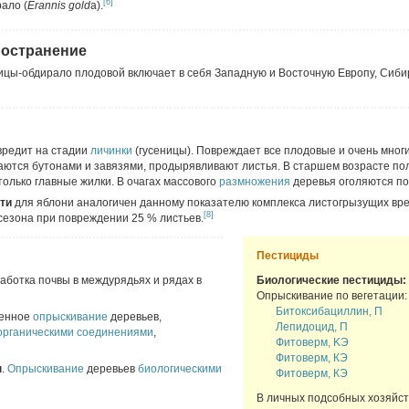
[6]
ало (
Erannis gold
a).
ространение
цы-обдирало плодовой включает в себя Западную и Восточную Европу, Сиби
вредит на стадии
личинки
(гусеницы). Повреждает все плодовые и очень мног
аются бутонами и завязями, продырявливают листья. В старшем возрасте п
только главные жилки. В очагах массового
размножения
деревья оголяются по
сти
для яблони аналогичен данному показателю комплекса листогрызущих вр
[8]
сезона при повреждении 25 % листьев.
Пестициды
работка почвы в междурядьях и рядах в
Биологические пестициды:
Опрыскивание по вегетации:
Битоксибациллин, П
менное
опрыскивание
деревьев,
Лепидоцид, П
рганическими соединениями
,
Фитоверм, KЭ
Фитоверм, КЭ
ы
.
Опрыскивание
деревьев
биологическими
Фитоверм, КЭ
В личных подсобных хозяйст