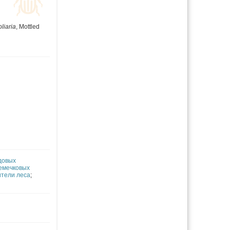
liaria
,
Mottled
довых
емечковых
тели леса
;