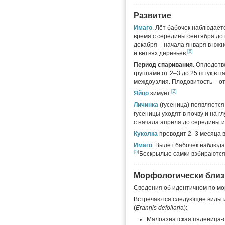
Развитие
Имаго
. Лёт бабочек наблюдает
время с середины сентября до
декабря – начала января в юж
[6]
и ветвях деревьев.
Период спаривания
. Оплодот
группами от 2–3 до 25 штук в п
междоузлия. Плодовитость – от
[2]
Яйцо
зимует.
Личинка
(гусеница) появляется
гусеницы уходят в почву и на 
с начала апреля до середины 
Куколка
проводит 2–3 месяца в
Имаго
. Вылет бабочек наблюда
[5]
Бескрылые самки взбираются 
Морфологически близ
Сведения об идентичном по мо
Встречаются следующие виды 
(
Erannis defoliari
a):
Малоазиатская пяденица-о