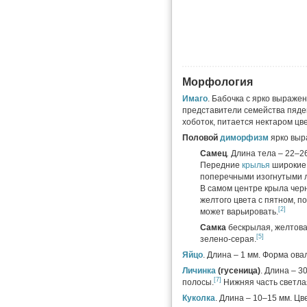
Морфология
Имаго
. Бабочка с ярко выраж
представители семейства пяден
хоботок, питается нектаром цве
Половой
диморфизм
ярко выр
Самец
.
Длина тела – 22–26
Передние
крылья
широкие,
поперечными изогнутыми 
В самом центре крыла чер
желтого цвета с пятном, п
[2]
может варьировать.
Самка
бескрылая, желтова
[5]
зелено-серая.
Яйцо
. Длина – 1 мм. Форма ов
Личинка
(гусеница)
. Длина – 3
[7]
полосы.
Нижняя часть светла
Куколка
. Длина – 10–15 мм. Ц