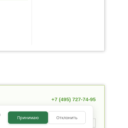
+7 (495) 727-74-95
ы
Принимаю
Отклонить
 указано иное, содержимое
 по лицензии
CC BY NC 3.0
.