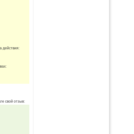
а действия:
вах:
те свой отзыв: