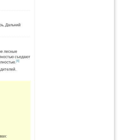
рь, Дальний
ие лесные
олностью съедают
[6]
лностью.
едителей.
вах: