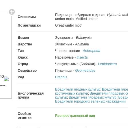
Пяденица – обдирало садовая
,
Hybernia defo
Синонимы
umber moth
,
Mottled umber
По английски
Great winter moth
Домен
Эукариоты -
Eukaryota
Царство
Животные -
Animalia
Тип
Членистоногие -
Arthropoda
Класс
Насекомые -
Insecta
Отряд
Чешуекрылые (Бабочки) -
Lepidoptera
Семейство
Пяденицы -
Geometridae
Род
Erannis
ения
Вредители ягодных культур
;
Вредители пло
Биологическая
косточковых культур
;
Вредители плодовых с
группа
культур
;
Вредители плодовых культур
;
Вреди
Вредители городских зеленых насаждений
Особые
Распространенный вид
отметки