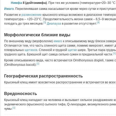
Нимфа
II (дейтонимфа)
. При тех же условиях (температуре+20–30 °C
Имаго
. Перелинявшая самка насасывается крови через сутки и приступает 
Развитие и
размножение
крысиного клеща возможно в диапазоне температ
температура – +20–23°C. Продолжительность жизни самок – 6,5–9 месяцев
[3]
[4]
голодать до трех месяцев.
Диапауза
в развитии отсутствует.
Морфологически близкие виды
По внешнему виду (морфологии)
имаго
к описываемому виду близок северны
Отличается тем, что часть спинного щита самки, помимо миерохет, имеет
плевральных
щетинок
. Спинной и грудной
щитки
шире. Третья пара грудн
[1]
грудного щита. Брюшной щит самца сильно сужен в преданальной части.
Кроме описываемого вида, часто встречается Оrnithonyssus dogieli, такж
[1]
(Оrnithonyssus bacoti).
Географическая распространенность
Крысиный клещ имеет всесветное распространение и встречается во всех
Вредоносность
Крысиный клещ нападает на человека и вызывает сильное раздражение к
эндемического (крысиного) сыпного тифа, Q-лихорадки, везикулезного ри
[1]
чумы.