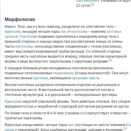
партеногенез
. Развивается кру
[4]
12 суток.
Морфология
Имаго
. Тело, как и у всех гамазид, разделено на собственно тело –
идиосому
, несущую четыре пары
ног
, и
гнатосому
– комплекс
ротовых
органов
.
Гнатосома
подвижно причленена к переднему концу тела с
брюшной стороны и хорошо видна при рассмотрении клеща со спины.
Часть
гнатосомы
, непосредственно соединенная с телом (гнатобаза),
имеет вид склеротизированной трубки (кольца). Со спинной стороны
средняя часть гнатобазы выдается вперед, образуя тектум характерной
[2]
формы в виде вытянутого треугольника с округлыми ребрами.
К передне-боковым углам неподвижных гнатококсов причленены
подвижные пятичлениковые
педипальпы
(II пара конечностей). Они несут
многочисленные
щетинки
, являющиеся
органами чувств
.
Внутри гнатобаза разделена поперечным отделом на дорсальную и
вентральную части. В вентральной части располагаются глотка и
глоточная мускулатура, а в дорсальной – хелицеральные футляры.
Идиосома
округлой (овальной) формы. Тело довольно плоское, без следов
морщинистостью и чешуйчатой структурой (сетчатым рисунком) на щитах.
По бокам тела в области III и IV кокс (тазиков
ног
) присутствует отверстие 
трубчатые перитремы.
Взрослые клещи имеют четыре пары
ног
, состоящих из шести члеников (
та
[2]
лапки
с предлапкой). Косы снабжены щетинками, шипами и бугорками.