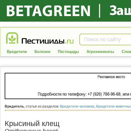
Вредители
Болезни
Пестициды
Агрохимикаты
Слов
Вредитель
, статья из разделов:
Вредители человека
,
Вредители животны
Крысиный клещ
Ornithonyssus bacoti