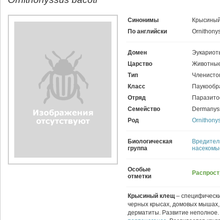
Синонимы
Крысиный
По английски
Оrnithonys
Домен
Эукариот
Царство
Животные
Тип
Членисто
Класс
Паукообр
Отряд
Паразито
Семейство
Dermanys
Род
Ornithony
Биологическая
Вредител
группа
насекомы
Особые
Распрост
отметки
Крысиный клещ
– специфически
черных крысах, домовых мышах, 
дерматиты. Развитие неполное