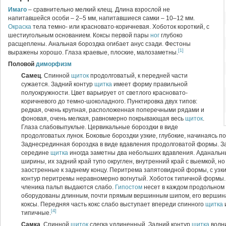
Имаго
– сравнительно мелкий клещ. Длина взрослой не
напитавшейся особи – 2–5 мм, напитавшиеся самки – 10–12 мм.
Окраска
тела темно- или красновато-коричневая. Хоботок короткий, с
шестиугольным основанием. Коксы первой пары
ног
глубоко
расщеплены. Анальная бороздка огибает анус сзади. Фестоны
[1]
выражены хорошо. Глаза краевые, плоские, малозаметны.
Половой
диморфизм
Самец
. Спинной
щиток
продолговатый, к передней части
сужается. Задний контур
щитка
имеет форму правильной
полуокружности. Цвет варьирует от светлого красновато-
коричневого до темно-шоколадного. Пунктировка двух типов:
редкая, очень крупная, расположенная поперечными рядами и
фоновая, очень мелкая, равномерно покрывающая весь
щиток
.
Глаза слабовыпуклые. Цервикальные бороздки в виде
продолговатых лунок. Боковые бороздки узкие, глубокие, начинаясь п
Заднесрединная бороздка в виде вдавления продолговатой формы. За
середине
щитка
иногда заметны два небольших вдавления. Аданаль
ширины, их задний край тупо округлен, внутренний край с выемкой, н
заостренные к заднему концу. Перитрема запятовидной формы, с уз
контур перитремы неравномерно вогнутый. Хоботок типичной формы. 
членика пальп выдаются слабо.
Гипостом
несет в каждом продольном 
оборудованы длинным, почти прямым вершинным шипом, его вершина
коксы. Передняя часть кокс слабо выступает впереди спинного
щитка
[4]
типичные.
Самка
. Спинной
щиток
слегка удлиненный. Задний контур
щитка
волни