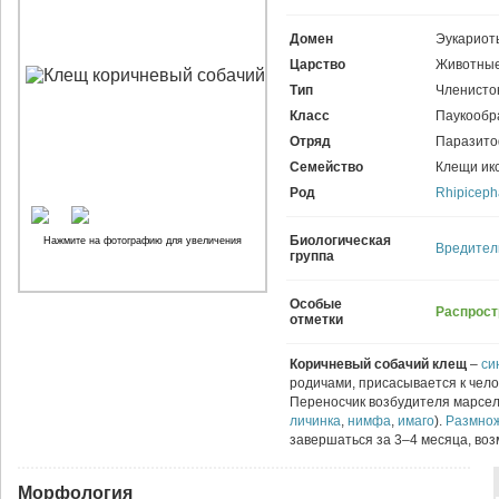
Домен
Эукариот
Царство
Животные
Тип
Членисто
Класс
Паукообр
Отряд
Паразито
Семейство
Клещи ик
Род
Rhipiceph
Биологическая
Нажмите на фотографию для увеличения
Вредител
группа
Особые
Распрост
отметки
Коричневый собачий клещ
–
си
родичами, присасывается к чело
Переносчик возбудителя марсел
личинка
,
нимфа
,
имаго
).
Размно
завершаться за 3–4 месяца, во
Морфология