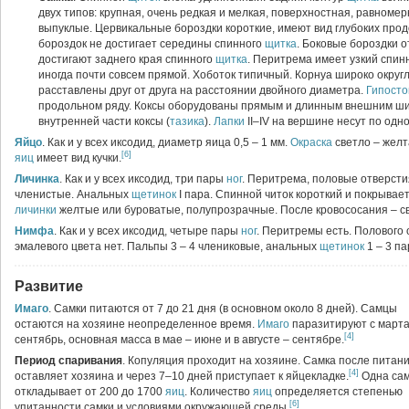
двух типов: крупная, очень редкая и мелкая, поверхностная, равном
выпуклые. Цервикальные бороздки короткие, имеют вид глубоких про
бороздок не достигает середины спинного
щитка
. Боковые бороздки 
достигают заднего края спинного
щитка
. Перитрема имеет узкий спинн
иногда почти совсем прямой. Хоботок типичный. Корнуа широко округ
расставлены друг от друга на расстоянии двойного диаметра.
Гипост
продольном ряду. Коксы оборудованы прямым и длинным внешним ши
внутренней части коксы (
тазика
).
Лапки
II–IV на вершине несут по одно
Яйцо
. Как и у всех иксодид, диаметр яица 0,5 – 1 мм.
Окраска
светло – желт
[6]
яиц
имеет вид кучки.
Личинка
. Как и у всех иксодид, три пары
ног
. Перитрема, половые отверсти
членистые. Анальных
щетинок
I пара. Спинной читок короткий и покрывае
личинки
желтые или буроватые, полупрозрачные. После кровососания – с
Нимфа
. Как и у всех иксодид, четыре пары
ног
. Перитремы есть. Полового 
эмалевого цвета нет. Пальпы 3 – 4 члениковые, анальных
щетинок
1 – 3 па
Развитие
Имаго
. Самки питаются от 7 до 21 дня (в основном около 8 дней). Самцы
остаются на хозяине неопределенное время.
Имаго
паразитируют с марта
[4]
сентябрь, основная масса в мае – июне и в августе – сентябре.
Период спаривания
. Копуляция проходит на хозяине. Самка после питан
[4]
оставляет хозяина и через 7–10 дней приступает к яйцекладке.
Одна са
откладывает от 200 до 1700
яиц
. Количество
яиц
определяется степенью
[6]
упитанности самки и условиями окружающей среды.