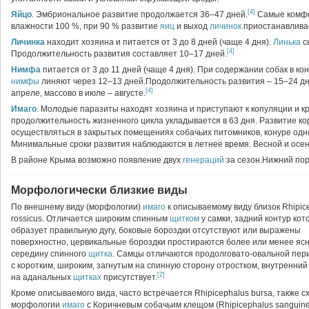
[4]
Яйцо
. Эмбриональное развитие продолжается 36–47 дней.
Самые комфо
влажности 100 %, при 90 % развитие
яиц
и выход
личинок
приостанавливае
Личинка
находит хозяина и питается от 3 до 8 дней (чаще 4 дня).
Линька
с
[4]
Продолжительность развития составляет 10–17 дней.
Нимфа
питается от 3 до 11 дней (чаще 4 дня). При содержании собак в к
нимфы
линяют через 12–13 дней.Продолжительность развития – 15–24 д
[4]
апреле, массово в июле – августе.
Имаго
. Молодые паразиты находят хозяина и приступают к копуляции и к
продолжительность жизненного цикла укладывается в 63 дня. Развитие ко
осуществляться в закрытых помещениях собачьих питомников, конуре одн
Минимальные сроки развития наблюдаются в летнее время. Весной и осен
В районе Крыма возможно появление двух
генераций
за сезон.Нижний пор
Морфологически близкие виды
По внешнему виду (морфологии)
имаго
к описываемому виду близок Rhipic
rossicus. Отличается широким спинным
щитком
у самки, задний контур кот
образует правильную дугу, боковые бороздки отсутствуют или выражены
поверхностно, цервикальные бороздки простираются более или менее ясн
середину спинного
щитка
. Самцы отличаются продолговато-овальной пер
с коротким, широким, загнутым на спинную сторону отростком, внутренний
[2]
на аданальных
щитках
присутствует.
Кроме описываемого вида, часто встречается Rhipicephalus bursa, также с
морфологии
имаго
с Коричневым собачьим клещом (Rhipicephalus sanguine