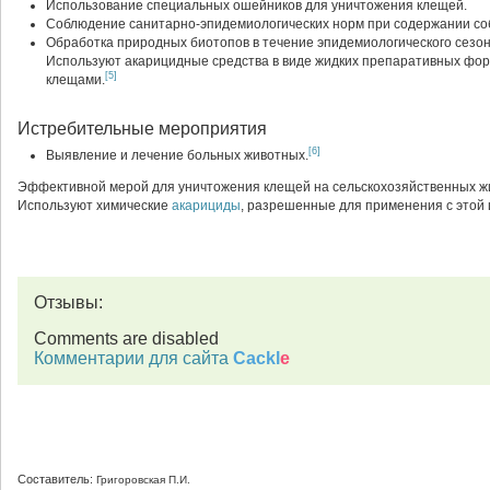
Использование специальных ошейников для уничтожения клещей.
Соблюдение санитарно-эпидемиологических норм при содержании соб
Обработка природных биотопов в течение эпидемиологического сезон
Используют акарицидные средства в виде жидких препаративных фо
[5]
клещами.
Истребительные мероприятия
[6]
Выявление и лечение больных животных.
Эффективной мерой для уничтожения клещей на сельскохозяйственных ж
Используют химические
акарициды
, разрешенные для применения с этой 
Отзывы:
Comments are disabled
Комментарии для сайта
Cackl
e
Составитель:
Григоровская П.И.