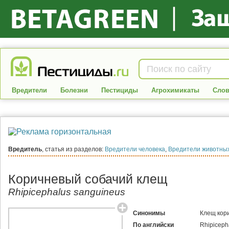
Вредители
Болезни
Пестициды
Агрохимикаты
Слов
Вредитель
, статья из разделов:
Вредители человека
,
Вредители животны
Коричневый собачий клещ
Rhipicephalus sanguineus
Синонимы
Клещ кор
По английски
Rhipiceph