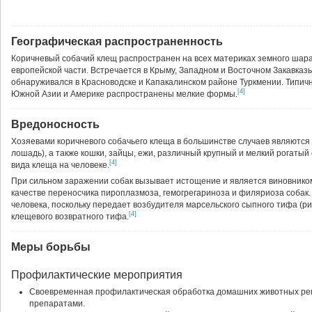
Географическая распространенность
Коричневый собачий клещ распространен на всех материках земного шара
европейской части. Встречается в Крыму, Западном и Восточном Закавказь
обнаруживался в Красноводске и Капакалинском районе Туркмении. Типи
[4]
Южной Азии и Америке распространены мелкие формы.
Вредоносность
Хозяевами коричневого собачьего клеща в большинстве случаев являются 
лошадь), а также кошки, зайцы, ежи, различный крупный и мелкий рогатый
[4]
вида клеща на человеке.
При сильном заражении собак вызывает истощение и является виновником
качестве переносчика пироплазмоза, гемогрегариноза и филяриоза собак.
человека, поскольку передает возбудителя марсельского сыпного тифа (ри
[4]
клещевого возвратного тифа.
Меры борьбы
Профилактические мероприятия
Своевременная профилактическая обработка домашних животных р
препаратами.