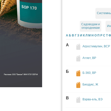
Системн
Садоводам и
Ин
огородникам
А
Б
В
Г
З
И
К
Л
М
Н
О
П
Р
С
Т
Ф
А
Агростимулин, ВСР
Атлет, ВР
Б
Б-360, ВР
Биодукс, Ж
В
Вэрва-ель, ВЭ