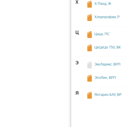
Х
Х-Панд, Ж
Хлорпрофам, Р
Ц
Цаца, ПС
ЦеЦеЦе 750, ВК
Э
ЭкоЛарикс, ВРП
ЭплЛин, ВРП
Я
Янтарин БАУ, ВР