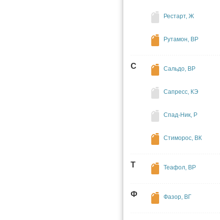
Рестарт, Ж
Рутамон, ВР
С
Сальдо, ВР
Сапресс, КЭ
Спад-Ник, Р
Стиморос, ВК
Т
Теафол, ВР
Ф
Фазор, ВГ