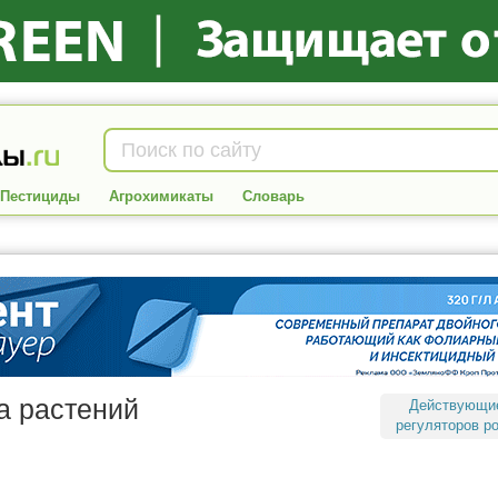
Пестициды
Агрохимикаты
Словарь
а растений
Действующи
регуляторов р