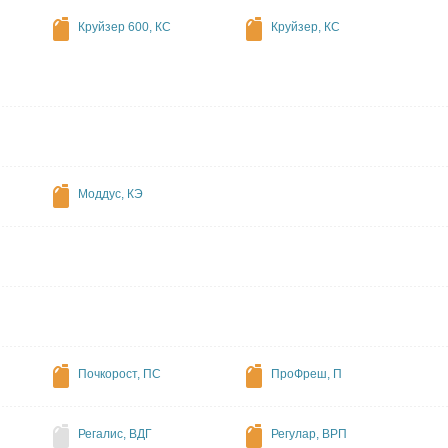
Круйзер 600, КС
Круйзер, КС
Моддус, КЭ
Почкорост, ПС
ПроФреш, П
Регалис, ВДГ
Регулар, ВРП