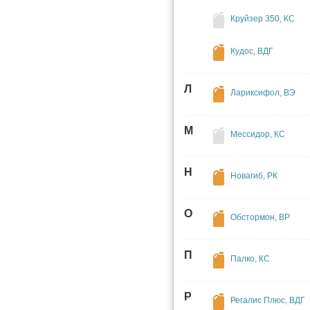
Круйзер 350, КС
Кудос, ВДГ
Л
Лариксифол, ВЭ
М
Мессидор, КС
Н
Новагиб, РК
О
Обстормон, ВР
П
Палко, КС
Р
Регалис Плюс, ВДГ