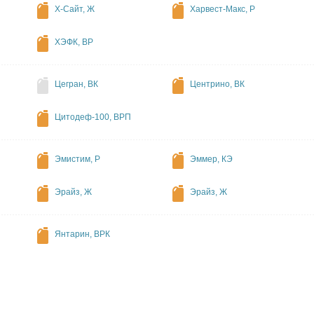
Х-Сайт, Ж
Харвест-Макс, Р
ХЭФК, ВР
Цегран, ВК
Центрино, ВК
Цитодеф-100, ВРП
Эмистим, Р
Эммер, КЭ
Эрайз, Ж
Эрайз, Ж
Янтарин, ВРК