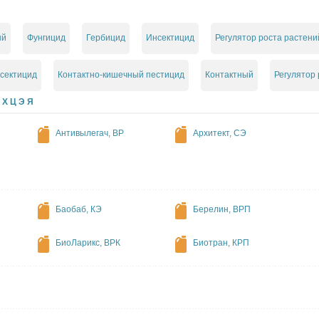
ый
Фунгицид
Гербицид
Инсектицид
Регулятор роста растени
сектицид
Контактно-кишечный пестицид
Контактный
Регулятор 
Х
Ц
Э
Я
Антивылегач, BP
Архитект, СЭ
Баобаб, КЭ
Берелин, ВРП
БиоЛарикс, ВРК
Биотран, КРП