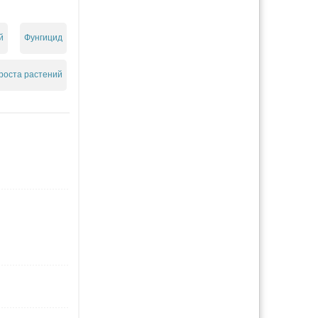
й
Фунгицид
роста растений