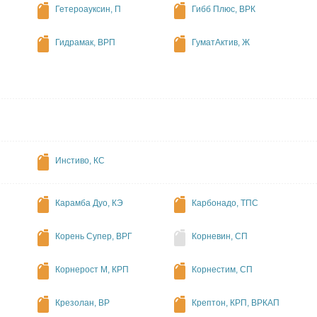
Гетероауксин, П
Гибб Плюс, ВРК
Гидрамак, ВРП
ГуматАктив, Ж
Инстиво, КС
Карамба Дуо, КЭ
Карбонадо, ТПС
Корень Супер, ВРГ
Корневин, СП
Корнерост М, КРП
Корнестим, СП
Крезолан, ВР
Крептон, КРП, ВРКАП