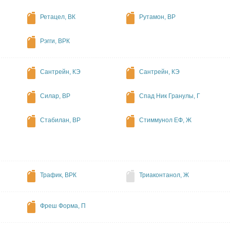
Ретацел, ВК
Рутамон, ВР
Рэгги, ВРК
Сантрейн, КЭ
Сантрейн, КЭ
Силар, ВР
Спад Ник Гранулы, Г
Стабилан, ВР
Стиммунол ЕФ, Ж
Трафик, ВРК
Триаконтанол, Ж
Фреш Форма, П