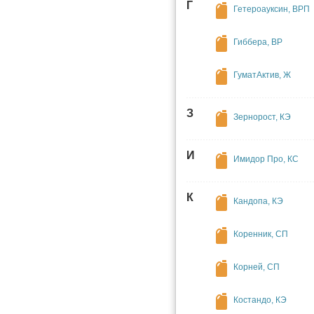
Г
Гетероауксин, ВРП
Гиббера, ВР
ГуматАктив, Ж
З
Зернорост, КЭ
И
Имидор Про, КС
К
Кандопа, КЭ
Коренник, СП
Корней, СП
Костандо, КЭ