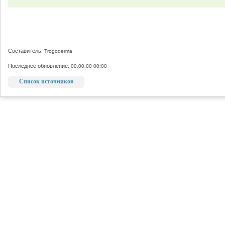
Составитель:
Trogoderma
Последнее обновление:
00.00.00 00:00
Список источников