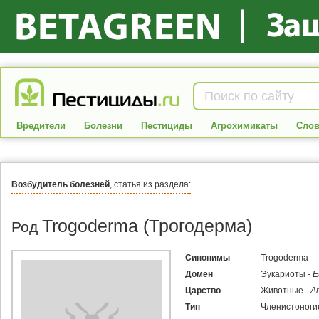
Вредители
Болезни
Пестициды
Агрохимикаты
Слов
Возбудитель болезней
, статья из раздела:
Trogoderma (Трогодерма)
Род
Синонимы
Trogoderma
Домен
Эукариоты -
E
Царство
Животные -
An
Тип
Членистоноги