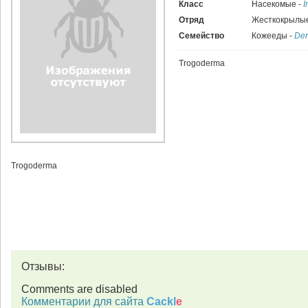
Класс
Насекомые -
I
Отряд
Жесткокрылые
Семейство
Кожееды -
Der
Trogoderma
Trogoderma
Отзывы:
Comments are disabled
Комментарии для сайта
Cackl
e