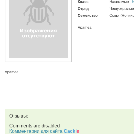
Класс
Насекомые -
I
Отряд
Чешуекрылые 
Семейство
Совки (Ночниц
Apamea
Apamea
Отзывы:
Comments are disabled
Комментарии для сайта
Cackl
e