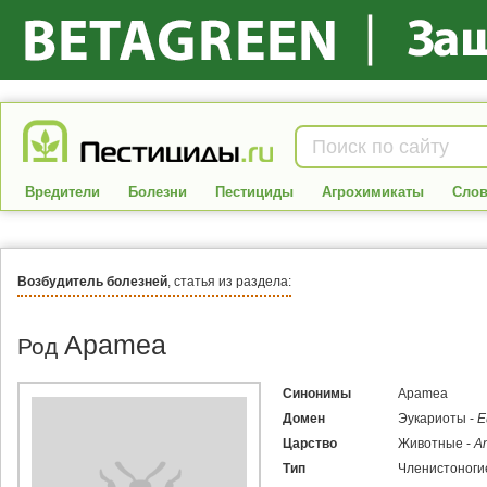
Вредители
Болезни
Пестициды
Агрохимикаты
Слов
Возбудитель болезней
, статья из раздела:
Apamea
Род
Синонимы
Apamea
Домен
Эукариоты -
E
Царство
Животные -
An
Тип
Членистоноги