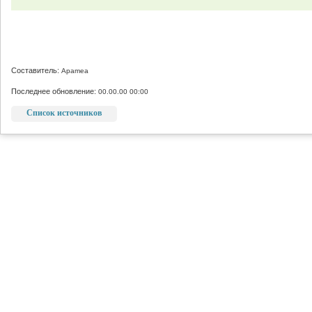
Составитель:
Apamea
Последнее обновление:
00.00.00 00:00
Список источников