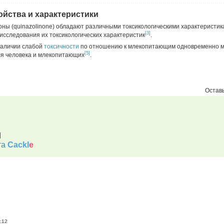
ойства и характеристики
ны (quinazolinone) обладают различными токсикологическими характеристик
[3]
исследования их токсикологических характеристик
.
 наличии слабой
токсичности
по отношению к млекопитающим одновременно м
[5]
ля человека и млекопитающих
.
Оставь
d
та
Cackl
e
:12