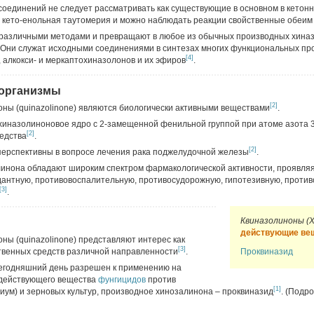
соединений не следует рассматривать как существующие в основном в кетон
о кето-енольная таутомерия и можно наблюдать реакции свойственные обеи
различными методами и превращают в любое из обычных производных хиназ
 Они служат исходными соединениями в синтезах многих функциональных п
[4]
, алкокси- и меркаптохиназолонов и их эфиров
.
 организмы
[2]
ны (quinazolinone) являются биологически активными веществами
.
иназолиноновое ядро с 2-замещенной фенильной группой при атоме азота 3
[2]
едства
.
[2]
ерспективны в вопросе лечения рака поджелудочной железы
.
инона обладают широким спектром фармакологической активности, проявля
антную, противовоспалительную, противосудорожную, гипотезивную, против
[3]
.
Квиназолиноны (
действующие ве
ны (quinazolinone) представляют интерес как
[3]
твенных средств различной направленности
.
Проквиназид
егодняшний день разрешен к применению на
е действующего вещества
фунгицидов
против
[1]
иум) и зерновых культур, производное хинозалинона – проквиназид
. (Подр