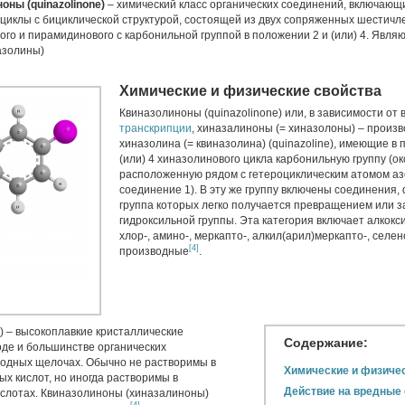
ны (quinazolinone)
– химический класс органических соединений, включающи
циклы с бициклической структурой, состоящей из двух сопряженных шестич
ого и пирамидинового с карбонильной группой в положении 2 и (или) 4. Явля
азолины)
Химические и физические свойства
Квиназолиноны (quinazolinone) или, в зависимости от
транскрипции
, хиназалиноны (= хиназолоны) – произ
хиназолина (= квиназолина) (quinazoline), имеющие в 
(или) 4 хиназолинового цикла карбонильную группу (окс
расположенную рядом с гетероциклическим атомом аз
соединение 1). В эту же группу включены соединения
группа которых легко получается превращением или 
гидроксильной группы. Эта категория включает алкокси
хлор-, амино-, меркапто-, алкил(арил)меркапто-, селен
[4]
производные
.
 – высокоплавкие кристаллические
Содержание:
оде и большинстве органических
водных щелочах. Обычно не растворимы в
Химические и физиче
х кислот, но иногда растворимы в
Действие на вредные
слотах. Квиназолиноны (хиназалиноны)