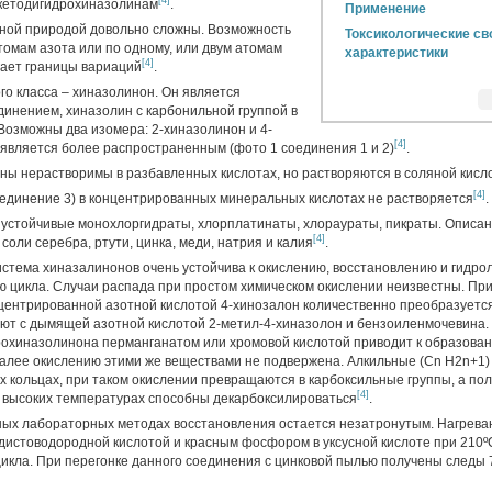
[4]
кетодигидрохиназолинам
.
Применение
рной природой довольно сложны. Возможность
Токсикологические св
томам азота или по одному, или двум атомам
характеристики
[4]
гает границы вариаций
.
о класса – хиназолинон. Он является
динением, хиназолин с карбонильной группой в
 Возможны два изомера: 2-хиназолинон и 4-
[4]
 является более распространенным (фото 1 соединения 1 и 2)
.
ны нерастворимы в разбавленных кислотах, но растворяются в соляной кисл
[4]
единение 3) в концентрированных минеральных кислотах не растворяется
.
 устойчивые монохлоргидраты, хлорплатинаты, хлораураты, пикраты. Описан
[4]
соли серебра, ртути, цинка, меди, натрия и калия
.
истема хиназалинонов очень устойчива к окислению, восстановлению и гидрол
ю цикла. Случаи распада при простом химическом окислении неизвестны. При
нцентрированной азотной кислотой 4-хинозалон количественно преобразуется
уют с дымящей азотной кислотой 2-метил-4-хиназолон и бензоиленмочевина.
рохиназолинона перманганатом или хромовой кислотой приводит к образова
алее окислению этими же веществами не подвержена. Алкильные (Cn H2n+1)
х кольцах, при таком окислении превращаются в карбоксильные группы, а по
[4]
 высоких температурах способны декарбоксилироваться
.
ых лабораторных методах восстановления остается незатронутым. Нагреван
истоводородной кислотой и красным фосфором в уксусной кислоте при 210ºС
икла. При перегонке данного соединения с цинковой пылью получены следы 