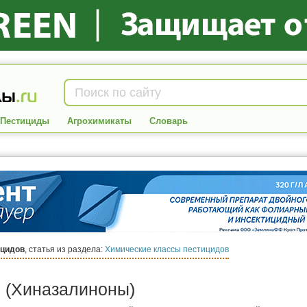
Пестициды
Агрохимикаты
Словарь
ицидов
, статья из раздела:
Химические классы пестицидов
 (Хиназалиноны)