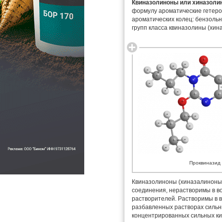
Квиназолиноны или хиназолино
формулу ароматические гетеро
ароматических колец: бензольн
групп класса квиназолины (хин
Проквиназид
Квиназолиноны (хиназалиноны)
соединения, нерастворимы в в
растворителей. Растворимы в 
разбавленных растворах сильны
концентрированных сильных ки