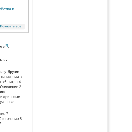
ойства и
Показать все
[4]
оте
.
ы их
изу. Другие
 кипячении в
 в 6-нитро-4-
 Окисление 2–
нию
 и арильные
лученные
ие 7-
 в течение 8
7-