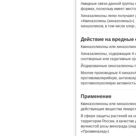
Амидные связи данной группы 
формах, поскольку имеет мест
Хиназалиноны легко получают 
«Квиназолины (хиназолины)»).
хиназолинов, в том числе хлор-
Действие на вредные
Квиназолиноны или хиназолино
Хиназалиноны, содержащие 4-х
снотворные или седативные ср
Йодированные хинозалиноны п
Многие производные 4-хиназол
противомалярийную, антиоксид
противоопухолевую активность
Применение
Квиназолиноны или хиназолино
действующие вещества лекарс
В сфере защиты растений на с
территории России, в качеств
мучнистой росы винограда (оид
«Проквиназид»)