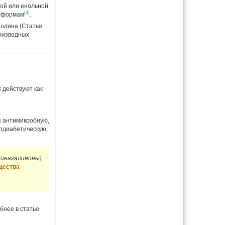
ной или енольной
[4]
м формам
.
олина (Статья
роизводных
 действуют как
я антимикробную,
одиабетическую,
Хиназалиноны)
щества
обнее в статье