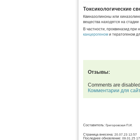
Токсикологические св
Квиназолиноны или хиназолино
вещества находятся на стадии 
В частности, проквиназид при
канцерогеном
и тератогеном д
Отзывы:
Comments are disable
Комментарии для сай
Составитель:
Григоровская П.И.
Страница внесена:
20.07.23 12:57
Последнее обновление:
09.01.25 17