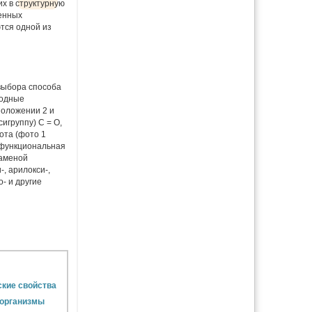
х в структурную
ленных
ются одной из
 выбора способа
водные
положении 2 и
игруппу) С = О,
ота (фото 1
, функциональная
заменой
-, арилокси-,
о- и другие
ские свойства
 организмы