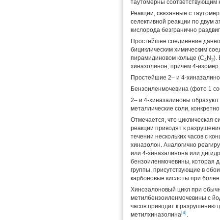
таутомерны соответствующим 
Реакции, связанные с таутоме
селективной реакции по двум а
кислорода безгранично раздви
Простейшее соединение данног
бициклическим химическим сое
пирамидиновом кольце (C
N
).
4
2
хиназолинон, причем 4-изомер
Простейшие 2– и 4-хиназалино
Бензоиленмочевина (фото 1 со
2– и 4-хиназалиноны образуют
металлические соли, конкретно 
Отмечается, что циклическая с
реакции приводят к разрушени
течении нескольких часов с ко
хиназолон. Аналогично реагир
или 4-хиназалинона или дигид
бензоиленмочевины, которая д
группы, присутствующие в обои
карбоновые кислоты при более
Хинозалоновый цикл при обычн
метилбензоиленмочевины с йод
часов приводит к разрушению ц
[4]
метилхиназолина
.