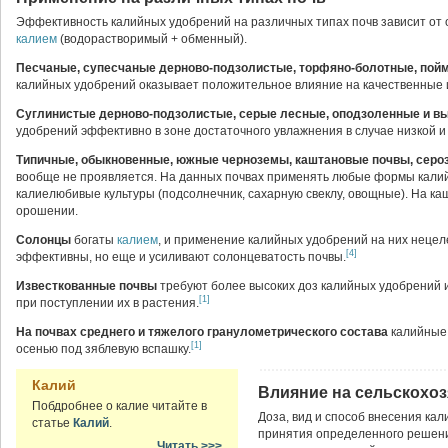
Эффективность калийных удобрений на различных типах почв зависит от
калием
(водорастворимый + обменный).
Песчаные, супесчаные дерново-подзолистые, торфяно-болотные, пой
калийных удобрений оказывает положительное влияние на качественные 
Суглинистые дерново-подзолистые, серые лесные, оподзоленные и 
удобрений эффективно в зоне достаточного увлажнения в случае низкой 
Типичные, обыкновенные, южные черноземы, каштановые почвы, сер
вообще не проявляется. На данных почвах применять любые формы калий
калиелюбивые культуры (подсолнечник, сахарную свеклу, овощные). На ка
орошении.
Солонцы
богаты
калием
, и применение калийных удобрений на них нецеле
[4]
эффективны, но еще и усиливают солонцеватость почвы.
Известкованные почвы
требуют более высоких доз калийных удобрений 
[1]
при поступлении их в растения.
На почвах среднего и тяжелого гранулометрического состава
калийные 
[1]
осенью под зяблевую вспашку.
Калий
Влияние на сельскохо
Побдробнее о калие читайте в
Доза, вид и способ внесения кал
статье
Калий
.
принятия определенного решени
Читать >>>