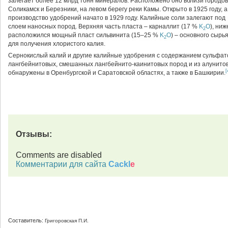
залегает более 12 млрд тонн минералов. Расположено оно вблизи городов
Соликамск и Березники, на левом берегу реки Камы. Открыто в 1925 году, а
производство удобрений начато в 1929 году. Калийные соли залегают под
слоем наносных пород. Верхняя часть пласта – карналлит (17 %
K
O
), ниж
2
расположился мощный пласт сильвинита (15–25 %
K
O
) – основного сырь
2
для получения хлористого калия.
Сернокислый калий и другие калийные удобрения с содержанием сульфат
лангбейнитовых, смешанных лангбейнито-каинитовых пород и из алунитов.
[
обнаружены в Оренбургской и Саратовской областях, а также в Башкирии.
Отзывы:
Comments are disabled
Комментарии для сайта
Cackl
e
Составитель:
Григоровская П.И.