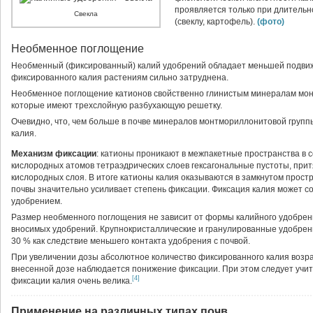
проявляется только при длитель
Свекла
(свеклу, картофель).
(фото)
Необменное поглощение
Необменный (фиксированный) калий удобрений обладает меньшей подвиж
фиксированного калия растениям сильно затруднена.
Необменное поглощение катионов свойственно глинистым минералам мон
которые имеют трехслойную разбухающую решетку.
Очевидно, что, чем больше в почве минералов монтмориллонитовой групп
калия.
Механизм фиксации
: катионы проникают в межпакетные пространства в 
кислородных атомов тетраэдрических слоев гексагональные пустоты, при
кислородных слоя. В итоге катионы калия оказываются в замкнутом прос
почвы значительно усиливает степень фиксации. Фиксация калия может сос
удобрением.
Размер необменного поглощения не зависит от формы калийного удобрени
вносимых удобрений. Крупнокристаллические и гранулированные удобрен
30 % как следствие меньшего контакта удобрения с почвой.
При увеличении дозы абсолютное количество фиксированного калия возра
внесенной дозе наблюдается понижение фиксации. При этом следует учит
[4]
фиксации калия очень велика.
Применение на различных типах почв