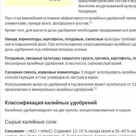
гранулометрический состав и в
биологию возделываемой культур
продукции.
При этом важнейшим условием эффективности калийных удобрений являе
[1]
элементами, прежде всего, фосфором и азотом.
Кроме того, для расчета дозы удобрения необходимо придерживаться рек
Овощи, корнеплоды, картофель, плодовые, силосные
культуры требова
них в повышенной дозе. При использовании хлорсодержащих калийных у
дозы удобрения под зяблевую вспашку осенью.
Плодовые, овощные культуры закрытого грунта, гречиха, картофель, л
бесхлорные калийные удобрения, в частности, сернокислый калий.
Сахарная свекла, кормовые корнеплоды
. Следует использовать калийн
способствующие оттоку углеводов из листьев в корни.
Использование калия из удобрений в год внесения может колебаться от 1
[1]
органических и минеральных калийных удобрений.
Классификация калийных удобрений
Калийные удобренияделят на две группы: концентрированные и сырые.
Сырые калийные соли
Сильвинит
– nKCl + mNaCl. Содержит 12–15 % оксида калия и 35–40 % ок