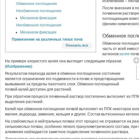
Исключение – песча
Обменное поглощение
После внесения в п
Необменное поглощение
почвенном растворе
Механизм фиксации
поглощающим компле
(физико-химического
Необменное поглощение
Механизм фиксации
Обменное погл
Применение на различных типах почв
Обменное поглощен
Показать все
Песчаные, супесчаные дерново-
часть от всей емко
подзолистые, торфяно-болотные,
катионов
калия
почв
пойменные почвы, красноземы
На примере хлористого калия она выглядит следующим образом:
Суглинистые дерново-подзолистые,
(Изображение)
серые лесные, оподзоленные и
выщелоченные черноземы
Результатом перехода калия в обменно-поглощенное состояние
Типичные, обыкновенные, южные
является ограничение его подвижности в почве и предотвращение
черноземы, каштановые почвы,
вымывания за пределы пахотного слоя. Обменно-поглощенный
сероземы
почвой калий доступен для растений.
Солонцы
При обратном процессе почвенный раствор постепенно вытесняет из ППК
Известкованные почвы
выделения растений.
На почвах среднего и тяжелого
Калий при обменном поглощении почвой вытесняет из ППК некоторое коли
гранулометрического состава
магния, водорода, аммония, кальция и других. Состав вытесненных катионо
Влияние на сельскохозяйственные
На слабокислых и нейтральных почвах этот процесс не отражается на реак
культуры
сильнокислых почвах, особенно легкого гранулометрического состава, при
Овощи, корнеплоды, картофель,
алюминия наблюдается заметное подкисление почвенного раствора.
плодовые, силосные