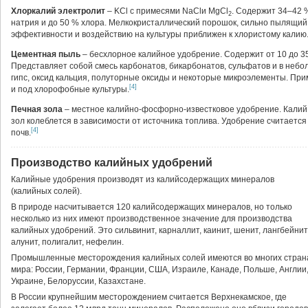
Хлоркалий электролит
– KCl с примесями NaClи MgCl
. Содержит 34–42 
2
натрия и до 50 % хлора. Мелкокристаллический порошок, сильно пылящий,
эффективности и воздействию на культуры приближен к хлористому калию
Цементная пыль
– бесхлорное калийное удобрение. Содержит от 10 до 3
Представляет собой смесь карбонатов, бикарбонатов, сульфатов и в небо
гипс, оксид кальция, полуторные оксиды и некоторые микроэлементы. При
[4]
и под хлорофобные культуры.
Печная зола
– местное калийно-фосфорно-известковое удобрение. Калий 
зол колеблется в зависимости от источника топлива. Удобрение считаетс
[4]
почв.
Производство калийных удобрений
Калийные удобрения производят из калийсодержащих минералов
(калийных солей).
В природе насчитывается 120 калийсодержащих минералов, но только
несколько из них имеют производственное значение для производства
калийных удобрений. Это сильвинит, карналлит, каинит, шенит, лангбейнит
алунит, полигалит, нефелин.
Промышленные месторождения калийных солей имеются во многих стран
мира: России, Германии, Франции, США, Израиле, Канаде, Польше, Англии
Украине, Белоруссии, Казахстане.
В России крупнейшим месторождением считается Верхнекамское, где