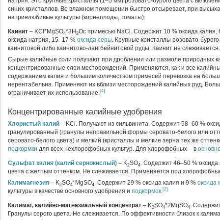
натрия. Это крупные кристаллы (1–5 мм) розовато-бурого цвета с включен
синих кристаллов. Во влажном помещении быстро отсыревает, при высых
натриелюбивые культуры (корнеплоды, томаты).
Каинит
– KCl*MgSO
*3H
Oс примесью NaCl. Содержит 10 % оксида калия,
4
2
оксида натрия, 15–17 %
оксида серы
. Крупные кристаллы розовато-бурого
каинитовой либо каинитово-лангбейнитовой руды. Каинит не слеживается.
Сырые калийные соли получают при дроблении или размоле природных ка
концентрированные слои месторождений. Применяются, как и все калийные
содержанием калия и большим количеством примесей перевозка на больш
нерентабельна. Применяют их вблизи месторождений калийных руд. Боль
[4]
ограничивает их использование.
Концентрированные калийные удобрения
Хлористый калий
– KCl. Получают из сильвинита. Содержит 58–60 % оксид
гранулированный (гранулы неправильной формы серовато-белого или отте
серовато-белого цвета) и мелкий (кристаллы и мелкие зерна тех же оттен
подкормки
для всех нехлорофобных культур. Для хлорофобных – в
основн
Сульфат калия (калий сернокислый)
– K
SO
. Содержит 46–50 % оксида
2
4
цвета с желтым оттенком. Не слеживается. Применяется под хлорофобные
Калимагнезия
– K
SO
*MgSO
Содержит 29 % оксида калия и 9 %
оксида 
2
4
4.
[2]
культуры в качестве основного удобрения и
подкормок
.
Калимаг, калийно-магнезиальный концентрат
– K
SO
*2MgSO
. Содержи
2
4
4
Гранулы серого цвета. Не слеживается. По эффективности близок к калима