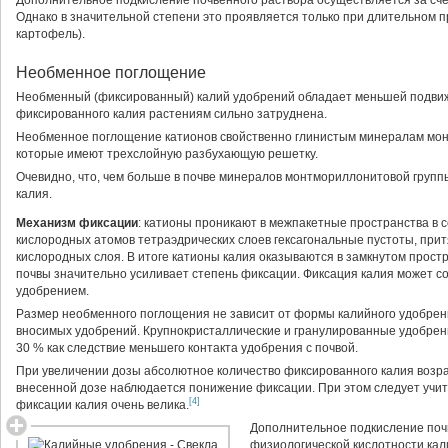
Дополнительное подкисление почвенного раствора осуществляется за сче
Плодовые, овощные культуры
Однако в значительной степени это проявляется только при длительном п
закрытого грунта, гречиха, картофель,
картофель).
лен
Сахарная свекла, кормовые
Необменное поглощение
корнеплоды
Классификация калийных удобрений
Необменный (фиксированный) калий удобрений обладает меньшей подвиж
фиксированного калия растениям сильно затруднена.
Сырые калийные соли
Необменное поглощение катионов свойственно глинистым минералам мон
Сильвинит
которые имеют трехслойную разбухающую решетку.
Каинит
Очевидно, что, чем больше в почве минералов монтмориллонитовой групп
Концентрированные калийные
калия.
удобрения
Сульфат калия (калий сернокислый)
Механизм фиксации
: катионы проникают в межпакетные пространства в 
Калимаг, калийно-магнезиальный
кислородных атомов тетраэдрических слоев гексагональные пустоты, при
концентрат
кислородных слоя. В итоге катионы калия оказываются в замкнутом прос
Хлоркалий электролит
почвы значительно усиливает степень фиксации. Фиксация калия может сос
Цементная пыль
удобрением.
Печная зола
Размер необменного поглощения не зависит от формы калийного удобрени
Производство калийных удобрений
вносимых удобрений. Крупнокристаллические и гранулированные удобрен
30 % как следствие меньшего контакта удобрения с почвой.
При увеличении дозы абсолютное количество фиксированного калия возра
внесенной дозе наблюдается понижение фиксации. При этом следует учит
[4]
фиксации калия очень велика.
Дополнительное подкисление почв
физиологической кислотности кал