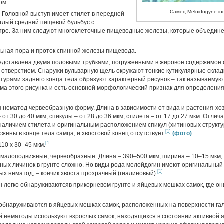
ом.
Самец Meloidogyne inc
 Головной выступ имеет стилет в передней
руглый средний пищевой бульбус с
тре. За ним следуют многоклеточные пищеводные железы, которые объедине
ная пора и проток спинной железы пищевода.
едставлена двумя половыми трубками, погруженными в жировое содержимое с
 отверстием. Снаружи вульварную щель окружают тонкие кутикулярные складк
ктурами заднего конца тела образуют характерный рисунок – так называемую
ма этого рисунка и есть основной морфологический признак для определения
 нематод червеобразную форму. Длина в зависимости от вида и растения-хо
 от 30 до 40 мкм, спикулы – от 28 до 36 мкм, стилета – от 17 до 27 мкм. Отлич
наличием стилета и оригинальным расположением спикул (хитиновых структу
[1]
жены в конце тела самца, и хвостовой конец отсутствует.
(фото)
[1]
10 х 30–45 мкм.
 малоподвижные, червеобразные. Длина – 390–500 мкм, ширина – 10–15 мкм, 
ных личинок в грунте сложно. Но виды рода мелойдогин имеют оригинальный
[1]
ых нематод, – кончик хвоста прозрачный (гиалиновый).
н легко обнаруживаютсяв прикорневом грунте и яйцевых мешках самок, где он
обнаруживаются в яйцевых мешках самок, расположенных на поверхности гал
й нематоды используют взрослых самок, находящихся в состоянии активной 