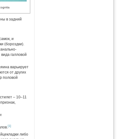
ognita
ны в задний
амок, и
и (бороздки).
 анально-
 вида галловой
зяина варьирует
аются от других
р половой
стилет – 10–11
 признак,
и
[1]
лов.
яйцекладки либо