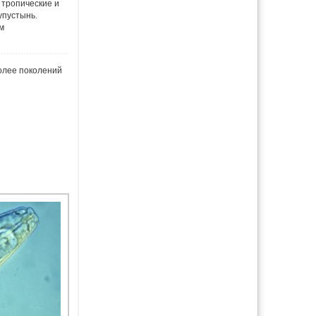
 тропические и
упустынь.
м
олее поколений