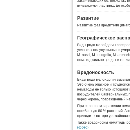
заканчивающих ее, поскольку 
вульварную пластинку. Ее особ
Развитие
Развитие фаз вредителя (имаго
Географическое расп
Виды рода мелойдогин распрост
условиях полупустынь и в умер
М. nassi, М. incognita, М. arenar
нематод сильно вредят в тепли
Вредоносность
Виды рода мелойдогин вызываю
Это очень опасное и трудноис
нематоды не только истощают 
возбудителей бактериальных, 
через корень, поврежденный н
При сплошном заражении немат
погибает до 80 % растений. А
приводит к потере урожайности
Также вредоносны нематоды ро
(фото)