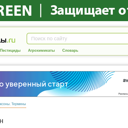
Пестициды
Агрохимикаты
Словарь
ксоны. Термины
н