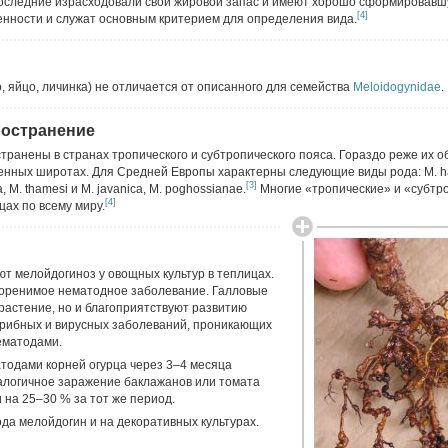
последние израсходовали свой жировой запас и имеют хорошо сформировавш
[4]
енности и служат основным критерием для определения вида.
, яйцо, личинка) не отличается от описанного для семейства
Meloidogynidae
.
ространение
ранены в странах тропического и субтропического пояса. Гораздо реже их 
енных широтах. Для Средней Европы характерны следующие виды рода: М. hapla
[3]
ia, М. thamesi и М. javanica, М. poghossianae.
Многие «тропические» и «субтр
[4]
цах по всему миру.
т мелойдогиноз у овощных культур в теплицах.
коренимое нематодное заболевание. Галловые
растение, но и благоприятствуют развитию
грибных и вирусных заболеваний, проникающих
ематодами.
одами корней огурца через 3–4 месяца
налогичное заражение баклажанов или томата
 на 25–30 % за тот же период.
да мелойдогин и на декоративных культурах.