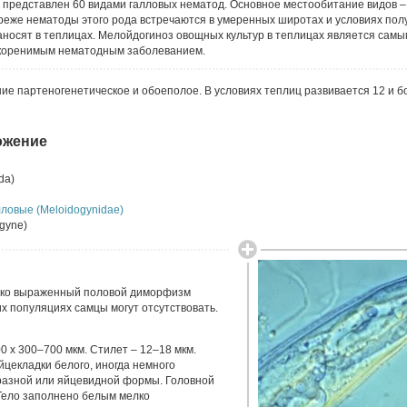
)
представлен 60 видами галловых нематод. Основное местообитание видов –
реже нематоды этого рода встречаются в умеренных широтах и условиях пол
носят в теплицах. Мелойдогиноз овощных культур в теплицах является самы
коренимым нематодным заболеванием.
ие партеногенетическое и обоеполое. В условиях теплиц развивается 12 и б
ожение
da)
ловые (Meloidogynidae)
gyne)
ярко выраженный половой диморфизм
х популяциях самцы могут отсутствовать.
0 х 300–700 мкм. Стилет – 12–18 мкм.
цекладки белого, иногда немного
разной или яйцевидной формы. Головной
 Тело заполнено белым мелко