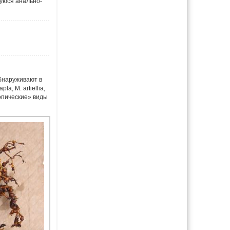
уюся анально-
обнаруживают в
, М. artiellia,
опические» виды