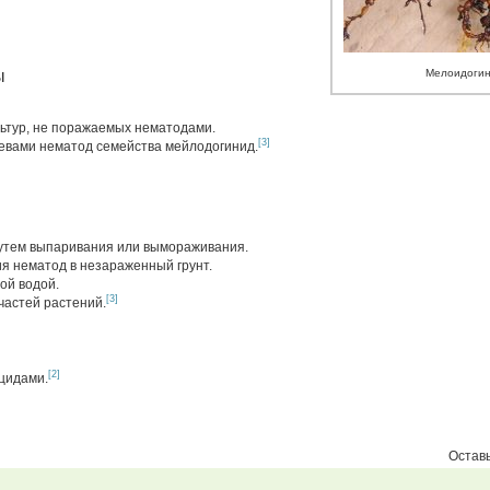
ы
Мелоидогин
льтур, не поражаемых нематодами.
[3]
яевами нематод семейства мейлодогинид.
утем выпаривания или вымораживания.
 нематод в незараженный грунт.
ой водой.
[3]
астей растений.
[2]
цидами.
Оставь