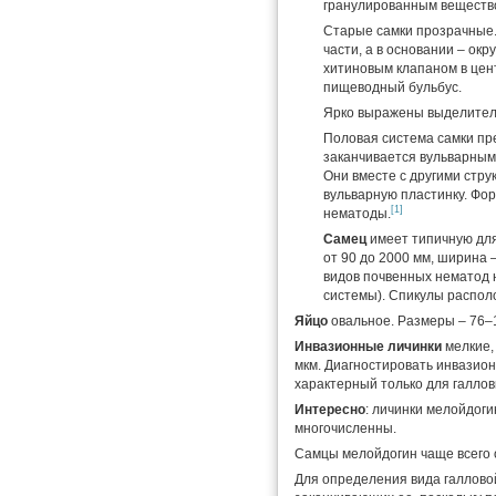
гранулированным веществ
Старые самки прозрачные.
части, а в основании – ок
хитиновым клапаном в цен
пищеводный бульбус.
Ярко выражены выделитель
Половая система самки пр
заканчивается вульварным
Они вместе с другими стру
вульварную пластинку. Фор
[1]
нематоды.
Самец
имеет типичную для
от 90 до 2000 мм, ширина –
видов почвенных нематод 
системы). Спикулы располо
Яйцо
овальное. Размеры – 76–1
Инвазионные личинки
мелкие,
мкм. Диагностировать инвазион
характерный только для галлов
Интересно
: личинки мелойдоги
многочисленны.
Самцы мелойдогин чаще всего 
Для определения вида галлово