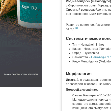
Род мелойдогин (
meloidogyn
e
субтропические зоны. Гораздо 
Огромный вред мелойдогины на
распространенным и трудноис
Развитие неполное. Размножен
[1]
за год.
Систематическое пол
Тип – Nemathelminthes
Класс – Нематода (Nemato
Отряд – Tylenchida
Семейство –
Нематоды гал
Род – Мелойдогин (Meloido
Морфология
Имаго
. Для рода характерен 
половозрелых особей. Во многи
Половой диморфизм
.
Самка
. Размеры – 510–110
Молодые самки в период яй
сероватого цвета, шарооб
конец немного выступает.