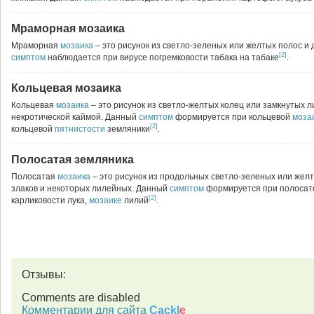
Мраморная мозаика
Мраморная
мозаика
– это рисунок из светло-зеленых или желтых полос и 
[2]
симптом
наблюдается при вирусе погремковости табака на табаке
.
Кольцевая мозаика
Кольцевая
мозаика
– это рисунок из светло-желтых колец или замкнутых л
некротической каймой. Данный
симптом
формируется при кольцевой
моза
[2]
кольцевой
пятнистости
земляники
.
Полосатая земляника
Полосатая
мозаика
– это рисунок из продольных светло-зеленых или желт
злаков и некоторых лилейных. Данный
симптом
формируется при полоса
[2]
карликовости лука,
мозаике
лилий
.
Отзывы:
Comments are disabled
Комментарии для сайта
Cackl
e