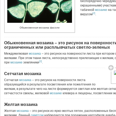
беспорядочно чередую
окрашенными) участка
табачной
мозаике
на та
[2]
вирусом
.
Обыкновенная мозаика фасоли
Обыкновенная мозаика – это рисунок на поверхности
ограниченных или расплывчатых светло-зеленых
Междужилковая
мозаика
– это рисунок на поверхности листа при котором
жилками. При этом ткани листа, непосредственно прилегающие к жилкам,
[2]
при
мозаике
земляники
.
Сетчатая мозаика
Сетчатая
мозаика
– это рисунок на поверхности листа
образующийся в результате посветления или пожелтения по
жилкам, в результате чего на листе формируется светлая или желтая сет
сетчастости свеклы, жилковой
мозаике
клевера и люцерны, посветлении ж
Желтая мозаика
Желтая
мозаика
– это рисунок из ярко-желтых пятен, расположенных бес
жилками. Данный
симптом
наблюдается при поражении картофеля аукуба