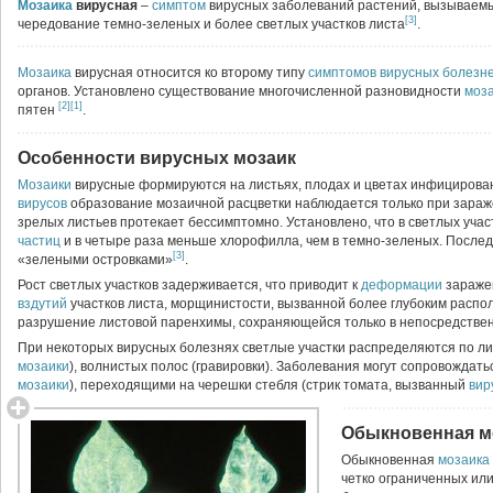
Мозаика
вирусная
–
симптом
вирусных заболеваний растений, вызываем
[3]
чередование темно-зеленых и более светлых участков листа
.
Мозаика
вирусная относится ко второму типу
симптомов вирусных болезн
органов. Установлено существование многочисленной разновидности
моз
[2]
[1]
пятен
.
Особенности вирусных мозаик
Мозаики
вирусные формируются на листьях, плодах и цветах инфицирова
вирусов
образование мозаичной расцветки наблюдается только при зараж
зрелых листьев протекает бессимптомно. Установлено, что в светлых уча
частиц
и в четыре раза меньше хлорофилла, чем в темно-зеленых. Посл
[3]
«зелеными островками»
.
Рост светлых участков задерживается, что приводит к
деформации
зараже
вздутий
участков листа, морщинистости, вызванной более глубоким распо
разрушение листовой паренхимы, сохраняющейся только в непосредствен
При некоторых вирусных болезнях светлые участки распределяются по лис
мозаики
), волнистых полос (гравировки). Заболевания могут сопровожда
мозаики
), переходящими на черешки стебля (стрик томата, вызванный
вир
Обыкновенная м
Обыкновенная
мозаика
четко ограниченных ил