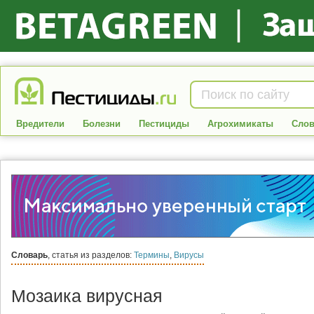
Вредители
Болезни
Пестициды
Агрохимикаты
Слов
Словарь
, статья из разделов:
Термины
,
Вирусы
Мозаика вирусная