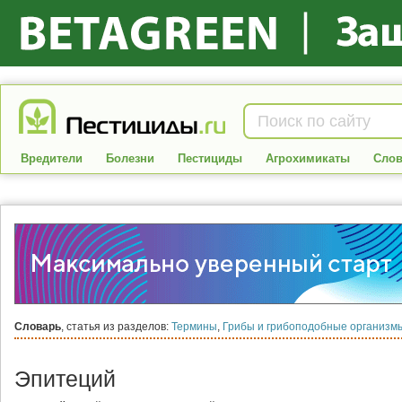
Вредители
Болезни
Пестициды
Агрохимикаты
Слов
Словарь
, статья из разделов:
Термины
,
Грибы и грибоподобные организм
Эпитеций