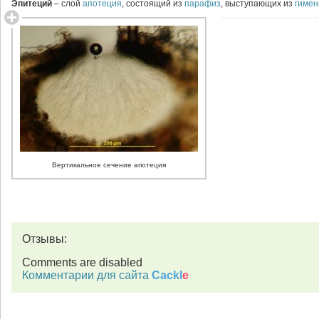
Эпитеций
– слой
апотеция
, состоящий из
парафиз
, выступающих из
гимен
Вертикальное сечение апотеция
Отзывы:
Comments are disabled
Комментарии для сайта
Cackl
e