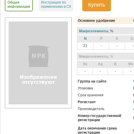
Общая
Инструкция по
Купить
информация
применению в СХ
Основное удобрение
Макроэлементы
, %
N
P
K
C
21
-
-
-
Микроэлементы
, %
Sе
Ag
B
Mo
-
-
-
-
Группа на сайте
Упаковка
Срок хранения
Регистант
Производитель
Номер государственной
регистрации
Дата окончания срока
регистрации