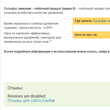
Сульфат аммония – побочный продукт (марка В
) – побочный продукт ко
сельском хозяйстве в качестве удобрения.
Где купить
Сульфат а
Кроме указанных в таблице удобрение
содержит: серная кислота – 0,05%
Одно из наиболее эффективных
Цена за тарн. ед.
минеральных удобрений, пригодное для
[2]
применения на всех типах почв.
Более подробную информацию о использовании можно узнать, зайдя в
Отзывы:
Reviews are disabled
Отзывы для сайта
Cackl
e