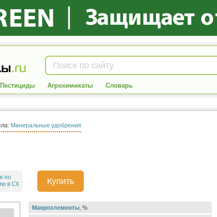
Пестициды
Агрохимикаты
Словарь
ела:
Минеральные удобрения
я по
Купить
ю в СХ
Макроэлементы
, %