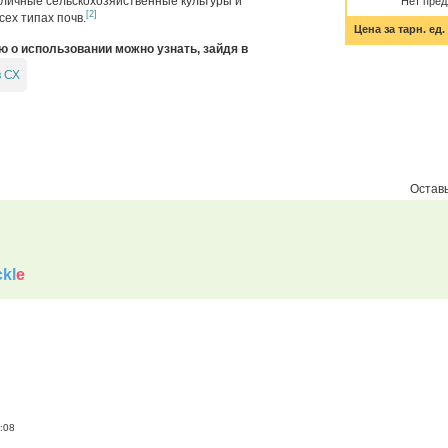
зличные сельскохозяйственные культуры и
Нет пре
[2]
ех типах почв.
Цена за тарн. ед.
о использовании можно узнать, зайдя в
в СХ
Оставь
kl
e
:08