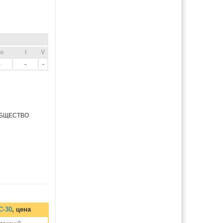
o
I
V
-
-
-
ОБЩЕСТВО
С-30
, цена