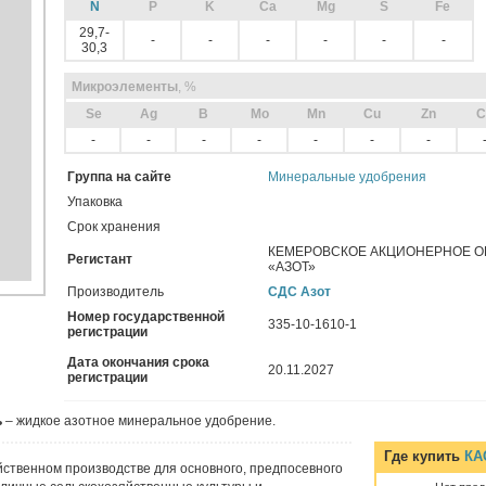
N
P
K
Ca
Mg
S
Fe
29,7-
-
-
-
-
-
-
30,3
Микроэлементы
, %
Sе
Ag
B
Mo
Mn
Cu
Zn
C
-
-
-
-
-
-
-
Группа на сайте
Минеральные удобрения
Упаковка
Срок хранения
КЕМЕРОВСКОЕ АКЦИОНЕРНОЕ 
Регистант
«АЗОТ»
Производитель
СДС Азот
Номер государственной
335-10-1610-1
регистрации
Дата окончания срока
20.11.2027
регистрации
ь
– жидкое азотное минеральное удобрение.
Где купить
КА
йственном производстве для основного, предпосевного