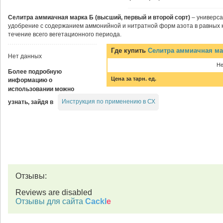
Селитра аммиачная марка Б (высший, первый и второй сорт)
– универс
удобрение с содержанием аммонийной и нитратной форм азота в равных 
течение всего вегетационного периода.
Где купить
Селитра аммиачная ма
Нет данных
Не
Более подробную
Цена за тарн. ед.
информацию о
использовании можно
Инструкция по применению в СХ
узнать, зайдя в
Отзывы:
Reviews are disabled
Отзывы для сайта
Cackl
e