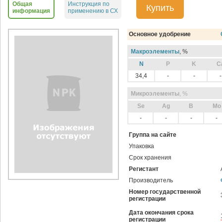
Общая
Инструкция по
Купить
информация
применению в СХ
Основное удобрение
Макроэлементы
, %
N
P
K
C
34,4
-
-
-
Микроэлементы
, %
Sе
Ag
B
Mo
-
-
-
-
Группа на сайте
Упаковка
Срок хранения
Регистант
Производитель
Номер государственной
регистрации
Дата окончания срока
регистрации