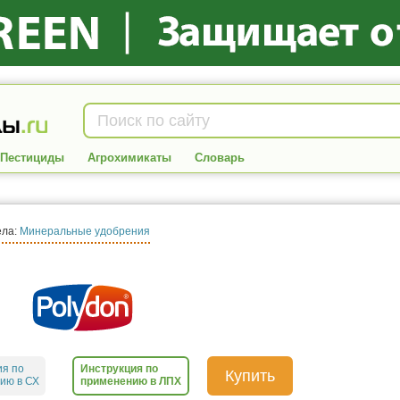
Пестициды
Агрохимикаты
Словарь
ела:
Минеральные удобрения
ия по
Инструкция по
Купить
ию в СХ
применению в ЛПХ