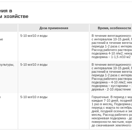
ния в
м хозяйстве
До­за при­ме­не­ния
Вре­мя, особен­ности 
5-10 мл/10 л воды
В течение вегетационного 
ые
с интервалом 10-15 дней,
растений в течение вегет
периода 1-2 раза с интерв
Расход рабочего раствора
подкормка 4-10 л/м2; нек
подкормка – 1-1,5 л/10 м2
культуры,
5-10 мл/10 л воды
В течение вегетационного 
с интервалом 10-15 дней,
растений в течение вегет
периода 1-2 раза с интерв
Расход рабочего раствора
подкормка – 4-10 л/м2; не
подкормка – кустарники – 1
деревья - 2-10 л/растение
ы
5-10 мл/10 л воды
Горшечные. В период с ма
каждые 7-10 дней, поздне
1 раз в месяц, Подкормка 
период с марта по октябр
дней, поздней осенью и зи
месяц. Расход рабочего р
некорневая подкормка - д
поверхности листьев; кор
до смачивания земляного