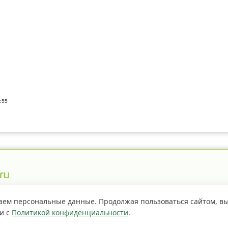
:55
истрация пестицидов
Правила сайта
О проекте
аем персональные данные. Продолжая пользоваться сайтом, в
ии с
Политикой конфиденциальности
.
Если не
страницы сайта доступно