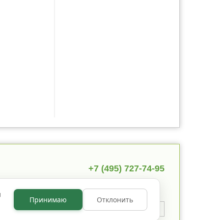
+7 (495) 727-74-95
ы
Принимаю
Отклонить
 указано иное, содержимое
 по лицензии
CC BY NC 3.0
.