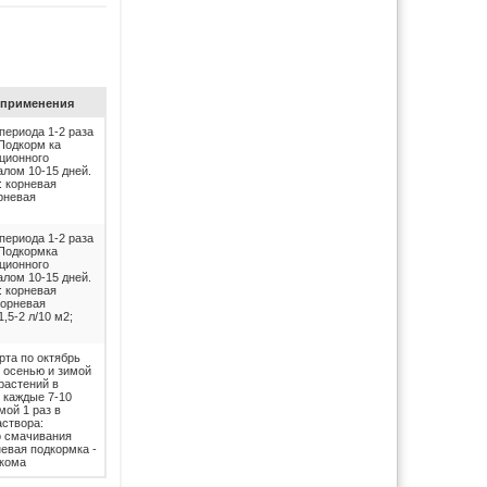
при­ме­не­ния
периода 1-2 раза
 Подкорм ка
ационного
алом 10-15 дней.
: корневая
орневая
периода 1-2 раза
 Подкормка
ационного
алом 10-15 дней.
: корневая
корневая
,5-2 л/10 м2;
рта по октябрь
й осенью и зимой
растений в
ь каждые 7-10
мой 1 раз в
аствора:
о смачивания
невая подкормка -
 кома