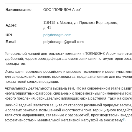
Наименование
ООО “ПОЛИДОН Агро”
119415, г. Москва, ул. Проспект Вернадского,
Адрес
д. 41
URL
polydonagro.com
E-mail
polydonagro@gmail.com
Генеральной линией деятельности компании «ПОЛИДОН® Агро» является 
удобрений, корректоров дефицита элементов питания, стимуляторов рост
препаратов.
Используя передовые российские и мировые технологии и рецептуры, ко
для сельскохозяйственного производства, предназначенные для получени
показателей сельхозпродукции.
Актуальность деятельности вызвана тем, что на современном этапе разви
неблагоприятных факторов, связанных с повсеместным применением токси
нового поколения, отрицательно влияющих как на растения, так и на окру
Важной задачей является защита от стрессов различной природы: засухи
и солевых режимов, повышенной кислотности почв, гербицидного воздейс
являются направления, связанные с разработкой, производством и внедр
[1]
эффективностью и минимальной негативной нагрузкой на экосистему.