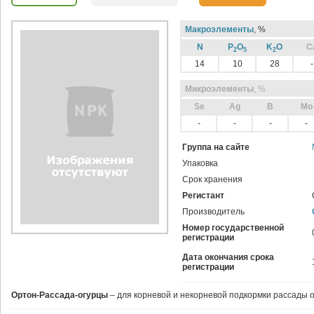
Макроэлементы
, %
N
P
O
K
O
C
2
5
2
14
10
28
-
Микроэлементы
, %
Sе
Ag
B
Mo
-
-
-
-
Группа на сайте
Упаковка
Срок хранения
Регистант
Производитель
Номер государственной
регистрации
Дата окончания срока
регистрации
Ортон-Рассада-огурцы
– для корневой и некорневой подкормки рассады о