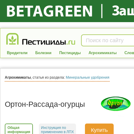
Вредители
Болезни
Пестициды
Агрохимикаты
Слов
Агрохимикаты
, статья из раздела:
Минеральные удобрения
Ортон-Рассада-огурцы
Общая
Инструкция по
Купить
информация
применению в ЛПХ