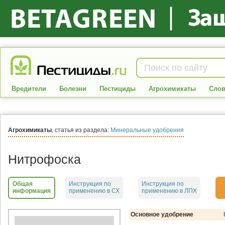
Вредители
Болезни
Пестициды
Агрохимикаты
Слов
Агрохимикаты
, статья из раздела:
Минеральные удобрения
Нитрофоска
Общая
Инструкция по
Инструкция по
информация
применению в СХ
применению в ЛПХ
Основное удобрение