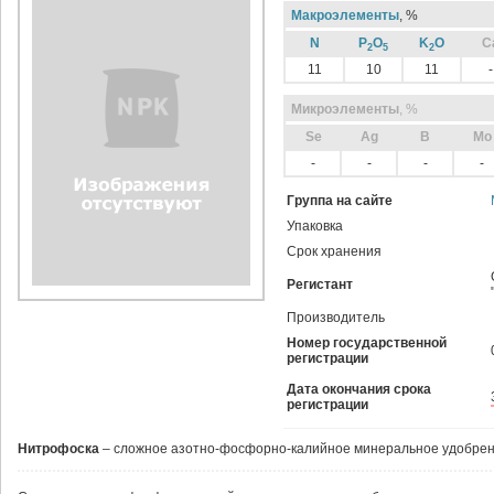
Макроэлементы
, %
N
P
O
K
O
C
2
5
2
11
10
11
-
Микроэлементы
, %
Sе
Ag
B
Mo
-
-
-
-
Группа на сайте
Упаковка
Срок хранения
Регистант
Производитель
Номер государственной
регистрации
Дата окончания срока
регистрации
Нитрофоска
– сложное азотно-фосфорно-калийное минеральное удобрен