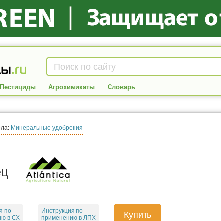
Пестициды
Агрохимикаты
Словарь
ела:
Минеральные удобрения
ец
я по
Инструкция по
Купить
ю в СХ
применению в ЛПХ