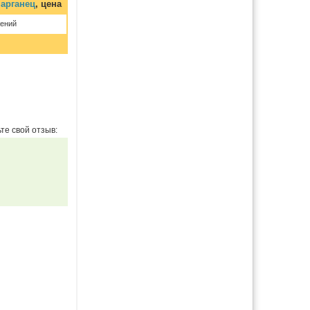
Марганец
, цена
ений
те свой отзыв: