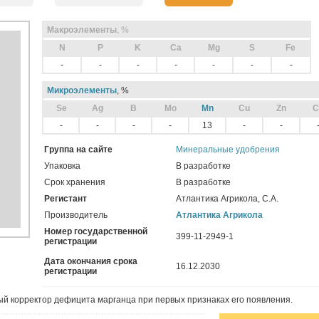
Макроэлементы
, %
N
P
K
Ca
Mg
S
Fe
-
-
-
-
-
-
-
Микроэлементы
, %
Sе
Ag
B
Mo
Mn
Cu
Zn
C
-
-
-
-
13
-
-
Группа на сайте
Минеральные удобрения
Упаковка
В разработке
Срок хранения
В разработке
Регистант
Атлантика Агрикола, С.А.
Производитель
Атлантика Агрикола
Номер государственной
399-11-2949-1
регистрации
Дата окончания срока
16.12.2030
регистрации
й корректор дефицита марганца при первых признаках его появления.