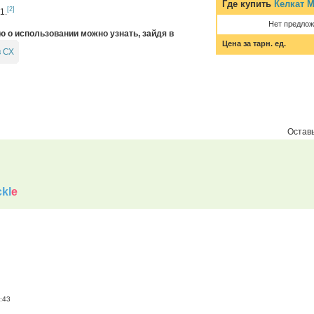
Где купить
Келкат 
[2]
1.
Нет предлож
о использовании можно узнать, зайдя в
Цена за тарн. ед.
в СХ
Оставь
kl
e
:43