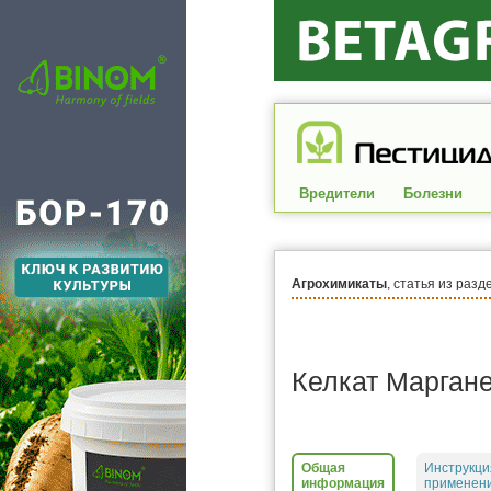
Вредители
Болезни
Агрохимикаты
, статья из разд
Келкат Марган
Общая
Инструкци
информация
применени