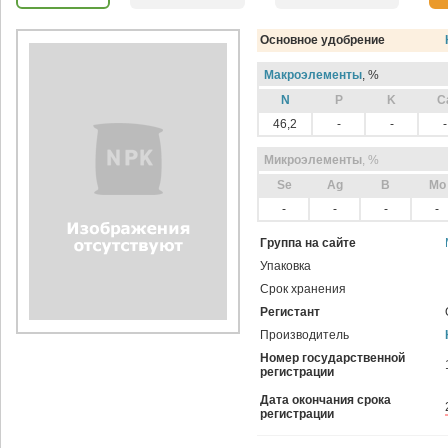
Основное удобрение
Макроэлементы
, %
N
P
K
C
46,2
-
-
-
Микроэлементы
, %
Sе
Ag
B
Mo
-
-
-
-
Группа на сайте
Упаковка
Срок хранения
Регистант
Производитель
Номер государственной
регистрации
Дата окончания срока
регистрации