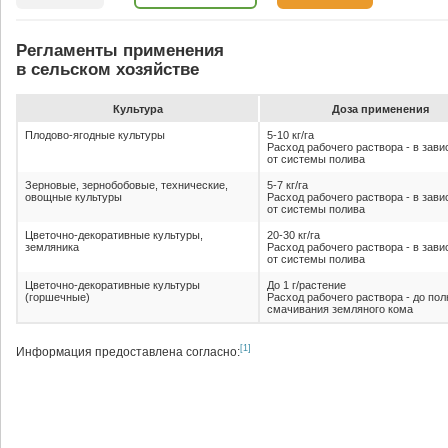
Регламенты применения
в сельском хозяйстве
Культура
До­за при­ме­не­ния
Плодово-ягодные культуры
5-10 кг/га
Расход рабочего раствора - в зав
от системы полива
Зерновые, зернобобовые, технические,
5-7 кг/га
овощные культуры
Расход рабочего раствора - в зав
от системы полива
Цветочно-декоративные культуры,
20-30 кг/га
земляника
Расход рабочего раствора - в зав
от системы полива
Цветочно-декоративные культуры
До 1 г/растение
(горшечные)
Расход рабочего раствора - до пол
смачивания земляного кома
[1]
Информация предоставлена согласно: